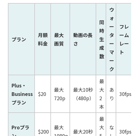
ウ
ォ
同
ー
フレ
時
月額
最大
動画の長
タ
ーム
プラン
生
料金
画質
さ
ー
レー
成
マ
ト
数
ー
ク
最
Plus・
最大
最大10秒
大
あ
Business
$20
30fps
720p
（480p）
2
り
プラン
本
最
Proプラ
最大
大
な
$200
最大20秒
30fps
ン
1080p
5
し