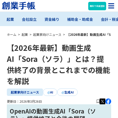
無料で会員登録
起業
会社設立
資金繰り
補助金・助成金
会計・税
ホーム
>
起業
>
起業家向けニュース
>
【2026年最新】動画生成AI「S
【2026年最新】動画生成
AI「Sora（ソラ）」とは？提
供終了の背景とこれまでの機能
を解説
起業家向けニュース
AI
生成AI
更新日：
2026年3月26日
OpenAIの動画生成AI「Sora（ソ