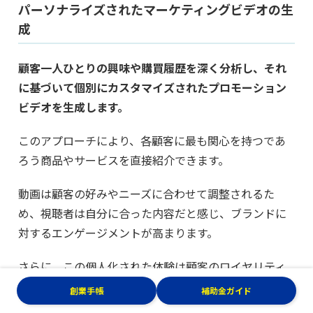
パーソナライズされたマーケティングビデオの生
成
顧客一人ひとりの興味や購買履歴を深く分析し、それ
に基づいて個別にカスタマイズされたプロモーション
ビデオを生成します。
このアプローチにより、各顧客に最も関心を持つであ
ろう商品やサービスを直接紹介できます。
動画は顧客の好みやニーズに合わせて調整されるた
め、視聴者は自分に合った内容だと感じ、ブランドに
対するエンゲージメントが高まります。
さらに、この個人化された体験は顧客のロイヤリティ
を強化し、長期的な顧客関係の構築に寄与します。こ
創業手帳
補助金ガイド
のように、パーソナライズされたマーケティングビデ