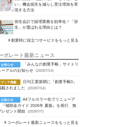
い」機会損失を減らし受注増加を実
現する方法
弥生会計で経理業務を効率化！「弥
生」が選ばれる理由とは？
創業時に役立つサービスをもっと見る
ーポレート最新ニュース
「みんなの創業手帳」サイトリ
ューアルのお知らせ
(2026/7/14)
日刊工業新聞に『創業手帳0』
掲載されました
(2026/7/14)
A4フルカラー化でリニューア
！『補助金ガイド 2026年 夏版』を発行、無
プレゼント開始
(2026/7/7)
コーポレート最新ニュースをもっと見る