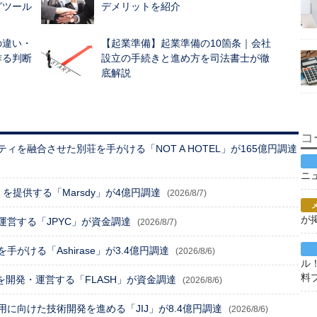
グツール
デメリットを紹介
の違い・
【起業準備】起業準備の10箇条｜会社
作る判断
設立の手続きと進め方を司法書士が徹
底解説
コ
を融合させた別荘を手がける「NOT A HOTEL」が165億円調達
ニ
e」を提供する「Marsdy」が4億円調達
(2026/8/7)
が
営する「JPYC」が資金調達
(2026/8/7)
がける「Ashirase」が3.4億円調達
(2026/8/6)
ル
料
」を開発・運営する「FLASH」が資金調達
(2026/8/6)
に向けた技術開発を進める「JIJ」が8.4億円調達
(2026/8/6)