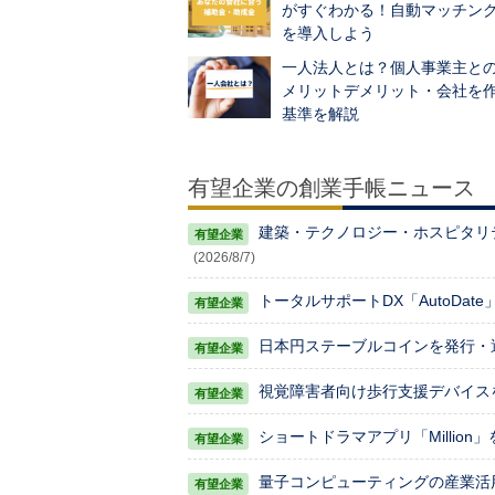
がすぐわかる！自動マッチン
を導入しよう
一人法人とは？個人事業主と
メリットデメリット・会社を
基準を解説
有望企業の創業手帳ニュース
建築・テクノロジー・ホスピタリティ
(2026/8/7)
トータルサポートDX「AutoDat
日本円ステーブルコインを発行・運
視覚障害者向け歩行支援デバイスを手
ショートドラマアプリ「Million
量子コンピューティングの産業活用