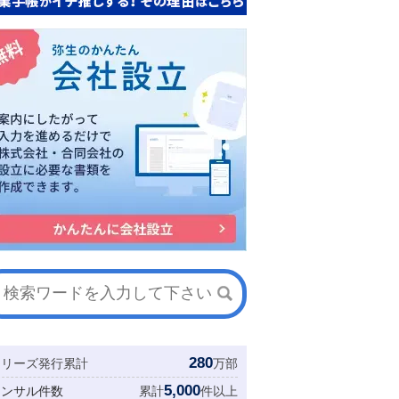
280
シリーズ発行累計
万部
5,000
コンサル件数
累計
件以上