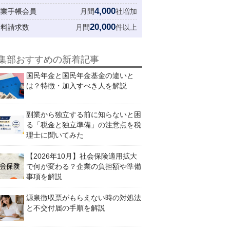
4,000
創業手帳会員
月間
社増加
20,000
資料請求数
月間
件以上
集部おすすめの新着記事
国民年金と国民年金基金の違いと
は？特徴・加入すべき人を解説
副業から独立する前に知らないと困
る「税金と独立準備」の注意点を税
理士に聞いてみた
【2026年10月】社会保険適用拡大
で何が変わる？企業の負担額や準備
事項を解説
源泉徴収票がもらえない時の対処法
と不交付届の手順を解説