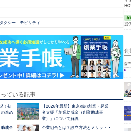
HO
タクシー
モビリティ
提
創
もっている記事
説！初
【2026年最新】東京都の創業・起業
きの進め
者支援「創業助成金（創業助成事
業）」について解説
・助成金
企業組合とは？設立方法とメリット・