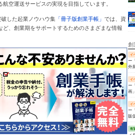
る航空運送サービスの実現を目指しています。
突破した起業ノウハウ集
「冊子版創業手帳」
では、資
など、創業期をサポートするためのさまざまな情報
創
ー
外
ー
画
ー
販
ィ