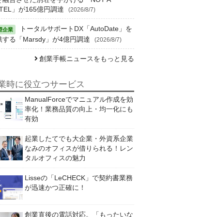
TEL」が165億円調達
(2026/8/7)
トータルサポートDX「AutoDate」を
供する「Marsdy」が4億円調達
(2026/8/7)
創業手帳ニュースをもっと見る
業時に役立つサービス
ManualForceでマニュアル作成を効
率化！業務品質の向上・均一化にも
有効
起業したてでも大企業・外資系企業
なみのオフィスが借りられる！レン
タルオフィスの魅力
Lisseの「LeCHECK」で契約書業務
が迅速かつ正確に！
創業直後の電話対応。「もったいな