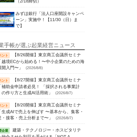
（2/18締切）
みずほ銀行「法人口座開設キャンペ
ーン」実施中！【11/30（日）ま
で】
業手帳が選ぶ起業経営ニュース
【8/26開催】東京商工会議所セミナ
「越境ECから始める！〜中小企業のための海
展開入門〜」
(2026/8/8)
【8/27開催】東京商工会議所セミナ
「補助金申請者必見！ 「採択される事業計
」の作り方と生成AI活用術」
(2026/8/7)
【8/20開催】東京商工会議所セミナ
「生成AIで売上を伸ばす 〜基本から、集客・
促・接客・売上分析まで〜」
(2026/8/7)
建築・テクノロジー・ホスピタリテ
を融合させた別荘を手がける「NOT A