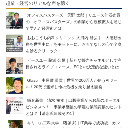
起業・経営のリアルな声を聴く
オフィスバスターズ 天野 太郎｜リユース什器売買
の「オフィスバスターズ」の創業から規模拡大を通じ
て学んだ経営術とは
おおこうち内科クリニック 大河内 昌弘｜「大感動医
療を世界中に」をモットーに、おもてなしの心で全身
を診るクリニック
ピースユー 藤瀬 公耀｜新たな販売チャネルとして注
目されるライブコマース。ECとの決定的な違いとは
Glasp 中屋敷 量貴｜世界で200万人が使うAIツー
ル！20代で渡米し命の危機を乗り越え開発
鎌倉新書 清水 祐孝｜出版事業からお墓のポータル
ビジネスへ！ 事業承継後の華麗な業態変換のヒント
とは？【清水氏連載その1】
キリロム工科大学 猪塚 武｜IT業界で成功後、カン