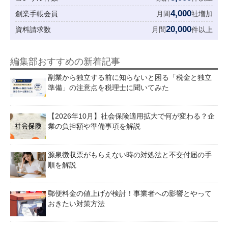
4,000
創業手帳会員
月間
社増加
20,000
資料請求数
月間
件以上
編集部おすすめの新着記事
副業から独立する前に知らないと困る「税金と独立
準備」の注意点を税理士に聞いてみた
【2026年10月】社会保険適用拡大で何が変わる？企
業の負担額や準備事項を解説
源泉徴収票がもらえない時の対処法と不交付届の手
順を解説
郵便料金の値上げが検討！事業者への影響とやって
おきたい対策方法