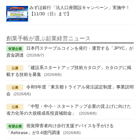
みずほ銀行「法人口座開設キャンペーン」実施中！
【11/30（日）まで】
創業手帳が選ぶ起業経営ニュース
日本円ステーブルコインを発行・運営する「JPYC」が
資金調達
(2026/8/7)
「建設系スタートアップ技術カタログ」カタログに掲
載する技術を募集
(2026/8/6)
令和9年度「東京都トライアル発注認定制度」事業説明
会
(2026/8/6)
「中堅・中小・スタートアップ企業の賃上げに向けた
省力化等の大規模成長投資補助金」
(2026/8/6)
視覚障害者向け歩行支援デバイスを手がける
「Ashirase」が3.4億円調達
(2026/8/6)