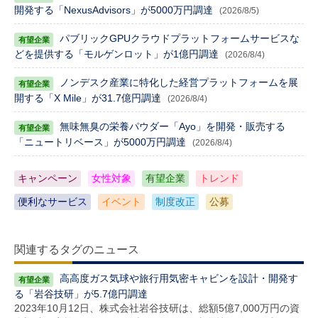
開発する「NexusAdvisors」が5000万円調達
(2026/8/5)
パブリックGPUクラウドプラットフォームサービスな
どを提供する「モルゲンロット」が1億円調達
(2026/8/4)
ノンデスク産業に特化した経営プラットフォームを展
開する「X Mile」が31.7億円調達
(2026/8/4)
無味無臭の栄養パウダー「Ayo」を開発・販売する
「ニュートリベース」が5000万円調達
(2026/8/4)
キャンペーン
女性対象
有望企業
トレンド
便利なサービス
イベント
制度改正
公募
関連するタグのニュース
高高度ガス気球や旅行用気密キャビンを設計・開発す
る「岩谷技研」が5.7億円調達
2023年10月12日、株式会社岩谷技研は、総額5億7,000万円の資