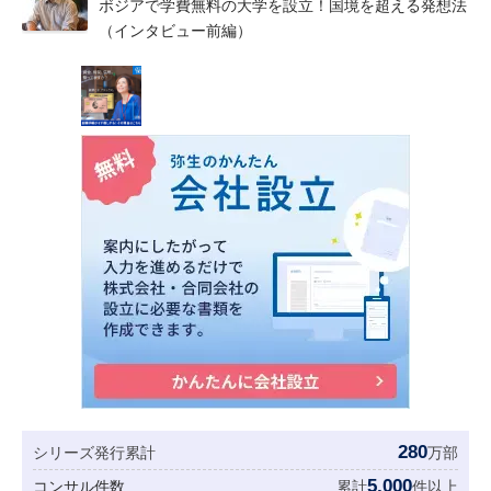
ボジアで学費無料の大学を設立！国境を超える発想法
（インタビュー前編）
280
シリーズ発行累計
万部
5,000
コンサル件数
累計
件以上