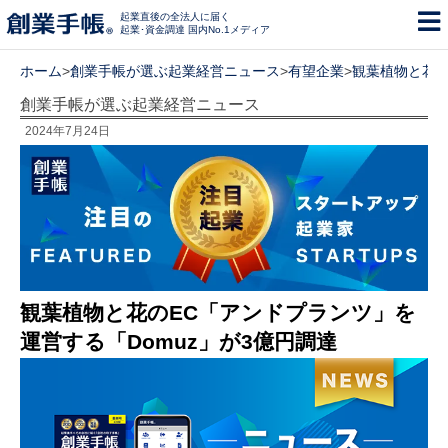
起業直後の全法人に届く
起業･資金調達 国内No.1メディア
ホーム
>
創業手帳が選ぶ起業経営ニュース
>
有望企業
>
観葉植物と花の
創業手帳が選ぶ起業経営ニュース
2024年7月24日
観葉植物と花のEC「アンドプランツ」を
運営する「Domuz」が3億円調達