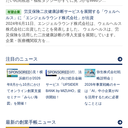
たい民間救急・福祉タクシーがすぐに見つかるWebシ…
労災保険二次健康診断サービスを展開する「ウェルヘ
ルス」に「エンジェルラウンド株式会社」が出資
2024年6月11日、エンジェルラウンド株式会社は、ウェルヘルス
株式会社に出資したことを発表しました。 ウェルヘルスは、労
災保険を活用した二次健康診断の導入支援を展開しています。
企業・医療機関双方を…
注目のニュース
起業家必見！横
みずほ銀行、法
弥生株式会社戦
SPONSORED
SPONSORED
浜銀行が2026
人向け総合金融
略説明会｜
年8月から10月にかけ
サービス「UPSIDER
2026年事業戦略のキー
てオンライン創業支援
BANK by MIZUHO」提
は「AI」中小企業がAI
セミナー「みらい海
供開始！
を活用するために必要
図」を開催！
なこととは
最新の創業手帳ニュース