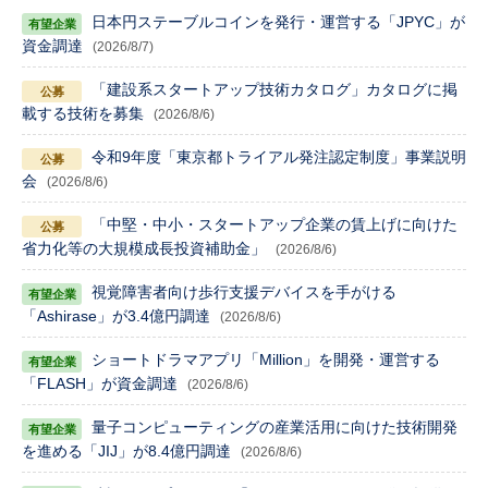
日本円ステーブルコインを発行・運営する「JPYC」が
資金調達
(2026/8/7)
「建設系スタートアップ技術カタログ」カタログに掲
載する技術を募集
(2026/8/6)
令和9年度「東京都トライアル発注認定制度」事業説明
会
(2026/8/6)
「中堅・中小・スタートアップ企業の賃上げに向けた
省力化等の大規模成長投資補助金」
(2026/8/6)
視覚障害者向け歩行支援デバイスを手がける
「Ashirase」が3.4億円調達
(2026/8/6)
ショートドラマアプリ「Million」を開発・運営する
「FLASH」が資金調達
(2026/8/6)
量子コンピューティングの産業活用に向けた技術開発
を進める「JIJ」が8.4億円調達
(2026/8/6)