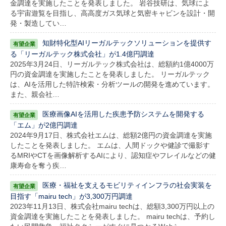
金調達を実施したことを発表しました。 岩谷技研は、気球によ
る宇宙遊覧を目指し、高高度ガス気球と気密キャビンを設計・開
発・製造してい…
知財特化型AIリーガルテックソリューションを提供す
る「リーガルテック株式会社」が1.4億円調達
2025年3月24日、リーガルテック株式会社は、総額約1億4000万
円の資金調達を実施したことを発表しました。 リーガルテック
は、AIを活用した特許検索・分析ツールの開発を進めています。
また、親会社…
医療画像AIを活用した疾患予防システムを開発する
「エム」が2億円調達
2024年9月17日、株式会社エムは、総額2億円の資金調達を実施
したことを発表しました。 エムは、人間ドックや健診で撮影す
るMRIやCTを画像解析するAIにより、認知症やフレイルなどの健
康寿命を奪う疾…
医療・福祉を支えるモビリティインフラの社会実装を
目指す「mairu tech」が3,300万円調達
2023年11月13日、株式会社mairu techは、総額3,300万円以上の
資金調達を実施したことを発表しました。 mairu techは、予約し