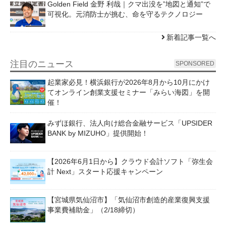
Golden Field 金野 利哉｜クマ出没を”地図と通知”で
可視化。元消防士が挑む、命を守るテクノロジー
新着記事一覧へ
注目のニュース
SPONSORED
起業家必見！横浜銀行が2026年8月から10月にかけ
てオンライン創業支援セミナー「みらい海図」を開
催！
みずほ銀行、法人向け総合金融サービス「UPSIDER
BANK by MIZUHO」提供開始！
【2026年6月1日から】クラウド会計ソフト「弥生会
計 Next」スタート応援キャンペーン
【宮城県気仙沼市】「気仙沼市創造的産業復興支援
事業費補助金」（2/18締切）