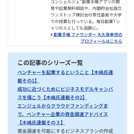
コンシェルジェ“創業手帳アプリの開
発や起業無料相談や、内閣府会社設立
ワンストップ検討会の常任委員や大学
での授業も行っている。毎日創業Tシ
ャツの人としても話題に。
創業手帳 ファウンダー 大久保幸世の
プロフィールはこちら
この記事のシリーズ一覧
ベンチャーを起業するということ【木嶋氏連
載その1】
成功に近づくためにビジネスモデルキャンバ
スを描こう【木嶋氏連載その2】
エンジェルからクラウドファンディングま
で、ベンチャー企業の資金調達アドバイス
【木嶋氏連載その３】
資金調達を可能にするビジネスプランの作成