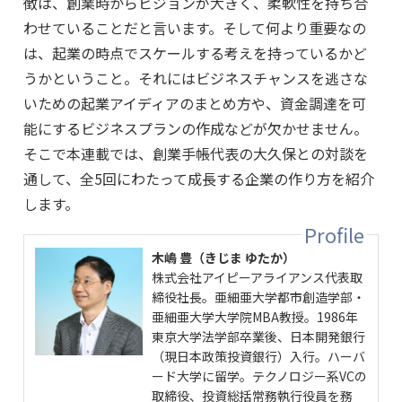
徴は、創業時からビジョンが大きく、柔軟性を持ち合
わせていることだと言います。そして何より重要なの
は、起業の時点でスケールする考えを持っているかど
うかということ。それにはビジネスチャンスを逃さな
いための起業アイディアのまとめ方や、資金調達を可
能にするビジネスプランの作成などが欠かせません。
そこで本連載では、創業手帳代表の大久保との対談を
通して、全5回にわたって成長する企業の作り方を紹介
します。
木嶋 豊（きじま ゆたか）
株式会社アイピーアライアンス代表取
締役社長。亜細亜大学都市創造学部・
亜細亜大学大学院MBA教授。1986年
東京大学法学部卒業後、日本開発銀行
（現日本政策投資銀行）入行。ハーバ
ード大学に留学。テクノロジー系VCの
取締役、投資総括常務執行役員を務