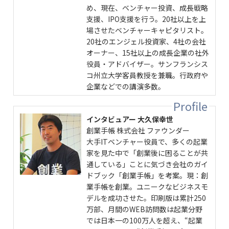
め、現在、ベンチャー投資、成長戦略
支援、IPO支援を行う。20社以上を上
場させたベンチャーキャピタリスト。
20社のエンジェル投資家、4社の会社
オーナー、15社以上の成長企業の社外
役員・アドバイザー。サンフランシス
コ州立大学客員教授を兼職。行政府や
企業などでの講演多数。
インタビュアー 大久保幸世
創業手帳 株式会社 ファウンダー
大手ITベンチャー役員で、多くの起業
家を見た中で「創業後に困ることが共
通している」ことに気づき会社のガイ
ドブック「創業手帳」を考案。現：創
業手帳を創業。ユニークなビジネスモ
デルを成功させた。印刷版は累計250
万部、月間のWEB訪問数は起業分野
では日本一の100万人を超え、“起業