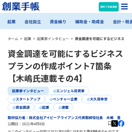
無料で会員登録
起業
会社設立
資金繰り
補助金・助成金
会計・税
ホーム
>
起業
>
起業家インタビュー
>
資金調達を可能にするビジネスプラ
資金調達を可能にするビジネス
プランの作成ポイント7箇条
【木嶋氏連載その4】
起業家インタビュー
エンジェル投資家
スタートアップ
ベンチャー企業
大久保幸世
資金調達
起業
連載
取材協力者：株式会社アイピーアライアンス代表取締役社長 木嶋 豊
公開日：
2021年4月8日
※このインタビュー内容は2021年04月に行われた取材時点のものです。