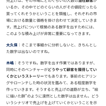
売上げは、その市場にどのぐらいの人数の
潜在顧客
が
いるか、その中でどのぐらいの人がその値段だったら
買ってくれそうかということを類推し、それぞれの市
場における数量と価格を掛け合わせて決定していきま
す。売上げについて根拠のある数字を出すためには、
このような積み上げが非常に重要になってきます。
大久保
：そこまで事細かに分析しないと、きちんとし
た数字は出ないのですね。
木嶋
：そうですね。数字を出す作業ではありますが、
同時にそのベンチャーが
どうやって顧客を獲得してい
くかというストーリー
でもあります。事前のヒアリン
グやローンチした時の状況を鑑みて、ある程度数字を
作っていきます。そうすると売上げの道筋が立ち、“絵
に描いた餅”のように漠然とした数字は出ません。どう
いうシナリオで売上げを上げていくかということを示