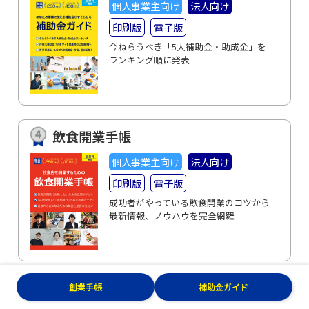
個人事業主向け
法人向け
印刷版
電子版
今ねらうべき「5大補助金・助成金」を
ランキング順に発表
飲食開業手帳
個人事業主向け
法人向け
印刷版
電子版
成功者がやっている飲食開業のコツから
最新情報、ノウハウを完全網羅
創業手帳
補助金ガイド
起業・経営のリアルな声を聴く