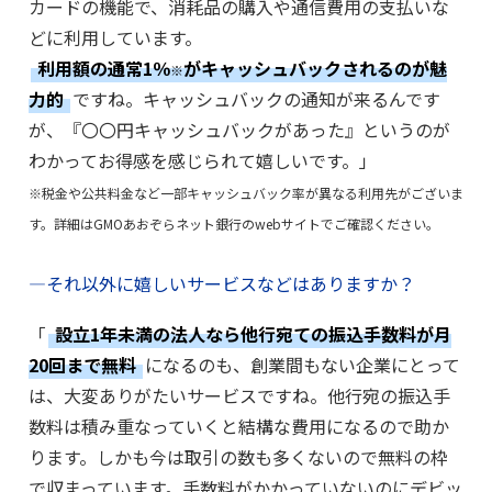
カードの機能で、消耗品の購入や通信費用の支払いな
どに利用しています。
利用額の通常1％
がキャッシュバックされるのが魅
※
力的
ですね。キャッシュバックの通知が来るんです
が、『〇〇円キャッシュバックがあった』というのが
わかってお得感を感じられて嬉しいです。」
※税金や公共料金など一部キャッシュバック率が異なる利用先がございま
す。詳細はGMOあおぞらネット銀行のwebサイトでご確認ください。
―それ以外に嬉しいサービスなどはありますか？
「
設立1年未満の法人なら他行宛ての振込手数料が月
20回まで無料
になるのも、創業間もない企業にとって
は、大変ありがたいサービスですね。他行宛の振込手
数料は積み重なっていくと結構な費用になるので助か
ります。しかも今は取引の数も多くないので無料の枠
で収まっています。手数料がかかっていないのにデビッ