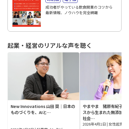
成功者がやっている飲食開業のコツから
最新情報、ノウハウを完全網羅
起業・経営のリアルな声を聴く
New Innovations 山田 奨｜日本の
やまやま 猪原有紀子｜
ものづくりを、AIと…
スから生まれた無添加グ
社会…
2026年4月1日
|
女性起業家