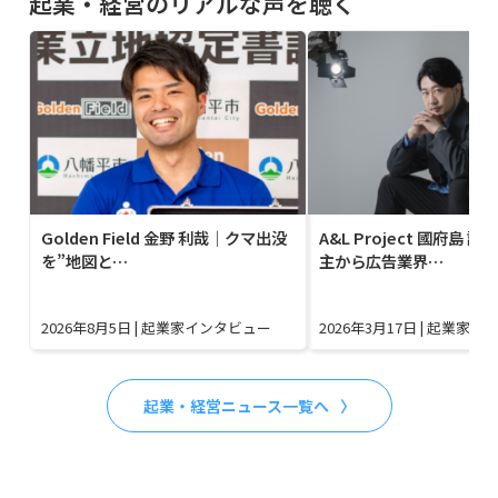
起業・経営のリアルな声を聴く
Golden Field 金野 利哉｜クマ出没
A&L Project 國府島 
を”地図と…
主から広告業界…
2026年8月5日
|
起業家インタビュー
2026年3月17日
|
起業家イ
起業・経営ニュース一覧へ