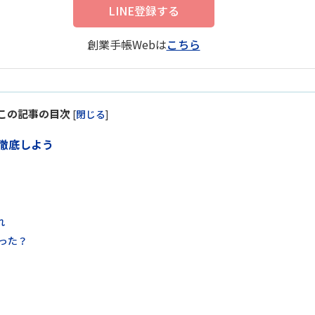
LINE登録する
創業手帳Webは
こちら
この記事の目次
[
閉じる
]
徹底しよう
れ
った？