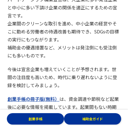
と中小に多い下請け企業の関係を適正にするための宣
言です。
企業間のクリーンな取引を進め、中小企業の経営やそ
こに勤める労働者の待遇改善も期待でき、SDGsの目標
の実行にもつながります。
補助金の優遇措置など、メリットは発注側にも受注側
にも多いものです。
今後は宣言企業も増えていくことが予想されます。世
間の注目度も高いため、時代に乗り遅れないように登
録を検討してみましょう。
創業手帳の冊子版(無料）
は、資金調達や節税など起業
後に必要な情報を掲載しています。起業間もない時期
のサポートにぜひお役立てください。
創業手帳
補助金ガイド
【無料】起業前のノウハウをまとめた『創業手帳0』を