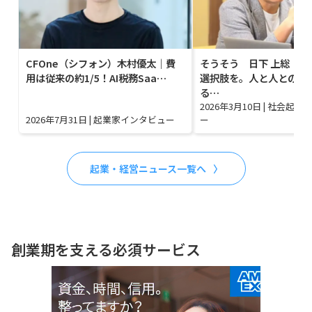
CFOne（シフォン）木村優太｜費
そうそう 日下 上総｜終
用は従来の約1/5！AI税務Saa…
選択肢を。人と人との縁
る…
2026年3月10日
|
社会起業
2026年7月31日
|
起業家インタビュー
ー
起業・経営ニュース一覧へ
創業期を支える必須サービス