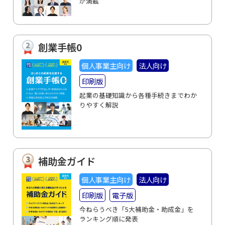
が満載
創業手帳0
個人事業主向け
法人向け
印刷版
起業の基礎知識から各種手続きまでわか
りやすく解説
補助金ガイド
個人事業主向け
法人向け
印刷版
電子版
今ねらうべき「5大補助金・助成金」を
ランキング順に発表