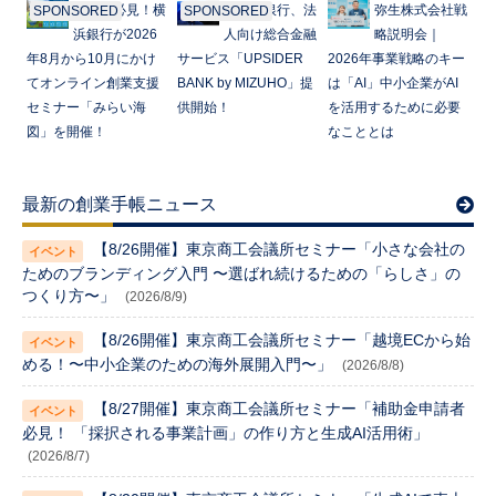
起業家必見！横
みずほ銀行、法
弥生株式会社戦
SPONSORED
SPONSORED
浜銀行が2026
人向け総合金融
略説明会｜
年8月から10月にかけ
サービス「UPSIDER
2026年事業戦略のキー
てオンライン創業支援
BANK by MIZUHO」提
は「AI」中小企業がAI
セミナー「みらい海
供開始！
を活用するために必要
図」を開催！
なこととは
最新の創業手帳ニュース
【8/26開催】東京商工会議所セミナー「小さな会社の
ためのブランディング入門 〜選ばれ続けるための「らしさ」の
つくり方〜」
(2026/8/9)
【8/26開催】東京商工会議所セミナー「越境ECから始
める！〜中小企業のための海外展開入門〜」
(2026/8/8)
【8/27開催】東京商工会議所セミナー「補助金申請者
必見！ 「採択される事業計画」の作り方と生成AI活用術」
(2026/8/7)