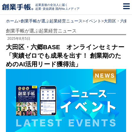
起業直後の全法人に届く
起業･資金調達 国内No.1メディア
ホーム
>
創業手帳が選ぶ起業経営ニュース
>
イベント
>
大田区・六郷B
創業手帳が選ぶ起業経営ニュース
2025年8月5日
大田区・六郷BASE オンラインセミナー
「実績ゼロでも成果を出す！ 創業期のた
めのAI活用リード獲得法」