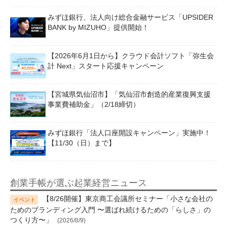
みずほ銀行、法人向け総合金融サービス「UPSIDER
BANK by MIZUHO」提供開始！
【2026年6月1日から】クラウド会計ソフト「弥生会
計 Next」スタート応援キャンペーン
【宮城県気仙沼市】「気仙沼市創造的産業復興支援
事業費補助金」（2/18締切）
みずほ銀行「法人口座開設キャンペーン」実施中！
【11/30（日）まで】
創業手帳が選ぶ起業経営ニュース
【8/26開催】東京商工会議所セミナー「小さな会社の
ためのブランディング入門 〜選ばれ続けるための「らしさ」の
つくり方〜」
(2026/8/9)