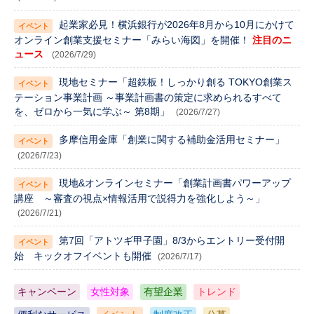
起業家必見！横浜銀行が2026年8月から10月にかけて
オンライン創業支援セミナー「みらい海図」を開催！
注目のニ
ュース
(2026/7/29)
現地セミナー「超鉄板！しっかり創る TOKYO創業ス
テーション事業計画 ～事業計画書の策定に求められるすべて
を、ゼロから一気に学ぶ～ 第8期」
(2026/7/27)
多摩信用金庫「創業に関する補助金活用セミナー」
(2026/7/23)
現地&オンラインセミナー「創業計画書パワーアップ
講座 ～審査の視点×情報活用で説得力を強化しよう～」
(2026/7/21)
第7回「アトツギ甲子園」8/3からエントリー受付開
始 キックオフイベントも開催
(2026/7/17)
キャンペーン
女性対象
有望企業
トレンド