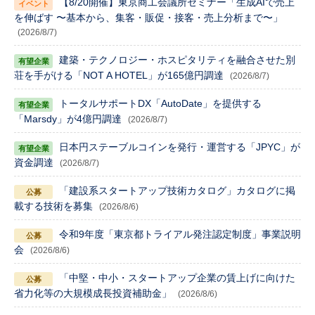
【8/20開催】東京商工会議所セミナー「生成AIで売上
を伸ばす 〜基本から、集客・販促・接客・売上分析まで〜」
(2026/8/7)
建築・テクノロジー・ホスピタリティを融合させた別
荘を手がける「NOT A HOTEL」が165億円調達
(2026/8/7)
トータルサポートDX「AutoDate」を提供する
「Marsdy」が4億円調達
(2026/8/7)
日本円ステーブルコインを発行・運営する「JPYC」が
資金調達
(2026/8/7)
「建設系スタートアップ技術カタログ」カタログに掲
載する技術を募集
(2026/8/6)
令和9年度「東京都トライアル発注認定制度」事業説明
会
(2026/8/6)
「中堅・中小・スタートアップ企業の賃上げに向けた
省力化等の大規模成長投資補助金」
(2026/8/6)