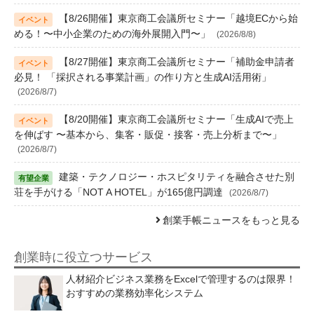
【8/26開催】東京商工会議所セミナー「越境ECから始
める！〜中小企業のための海外展開入門〜」
(2026/8/8)
【8/27開催】東京商工会議所セミナー「補助金申請者
必見！ 「採択される事業計画」の作り方と生成AI活用術」
(2026/8/7)
【8/20開催】東京商工会議所セミナー「生成AIで売上
を伸ばす 〜基本から、集客・販促・接客・売上分析まで〜」
(2026/8/7)
建築・テクノロジー・ホスピタリティを融合させた別
荘を手がける「NOT A HOTEL」が165億円調達
(2026/8/7)
創業手帳ニュースをもっと見る
創業時に役立つサービス
人材紹介ビジネス業務をExcelで管理するのは限界！
おすすめの業務効率化システム