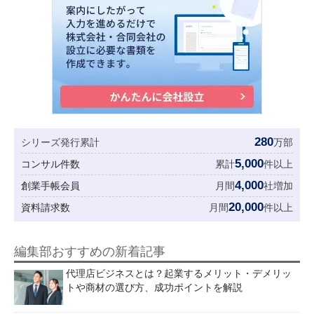
280
シリーズ発行累計
万部
5,000
コンサル件数
累計
件以上
4,000
創業手帳会員
月間
社増加
20,000
資料請求数
月間
件以上
編集部おすすめの新着記事
代理店ビジネスとは？起業するメリット・デメリッ
トや商材の選び方、成功ポイントを解説