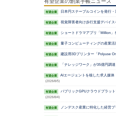
有望企業の創業手帳ニュース
日本円ステーブルコインを発行・運
視覚障害者向け歩行支援デバイスを手
ショートドラマアプリ「Million
量子コンピューティングの産業活用
建設用3Dプリンター「Polyuse 
「ナレッジワーク」が35億円調達
AIエージェントを核した求人媒体「AV
(2026/8/5)
パブリックGPUクラウドプラッ
(2026/8/4)
ノンデスク産業に特化した経営プラッ