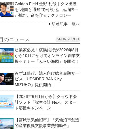
Golden Field 金野 利哉｜クマ出没
を”地図と通知”で可視化。元消防士
が挑む、命を守るテクノロジー
新着記事一覧へ
目のニュース
SPONSORED
起業家必見！横浜銀行が2026年8月
から10月にかけてオンライン創業支
援セミナー「みらい海図」を開催！
みずほ銀行、法人向け総合金融サー
ビス「UPSIDER BANK by
MIZUHO」提供開始！
【2026年6月1日から】クラウド会
計ソフト「弥生会計 Next」スター
ト応援キャンペーン
【宮城県気仙沼市】「気仙沼市創造
的産業復興支援事業費補助金」