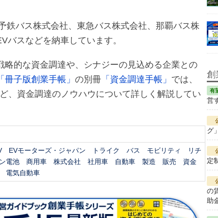
伊予鉄バス株式会社、東急バス株式会社、那覇バス株
EVバスなどを納車しています。
戦略的な資金調達や、シナジーの見込める企業との
創
「冊子版創業手帳」
の別冊
「資金調達手帳」
では、
など、資金調達のノウハウについて詳しく解説してい
営
グ
V
EVモーターズ・ジャパン
トライク
バス
モビリティ
リチ
定
ン電池
商用車
株式会社
社用車
自動車
製造
販売
資金
電気自動車
の
助