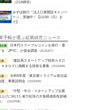
（2/18締切）
みずほ銀行「法人口座開設キャンペ
ーン」実施中！【11/30（日）ま
で】
業手帳が選ぶ起業経営ニュース
日本円ステーブルコインを発行・運
する「JPYC」が資金調達
(2026/8/7)
「建設系スタートアップ技術カタロ
」カタログに掲載する技術を募集
(2026/8/6)
令和9年度「東京都トライアル発注認
制度」事業説明会
(2026/8/6)
「中堅・中小・スタートアップ企業
賃上げに向けた省力化等の大規模成長投資補
金」
(2026/8/6)