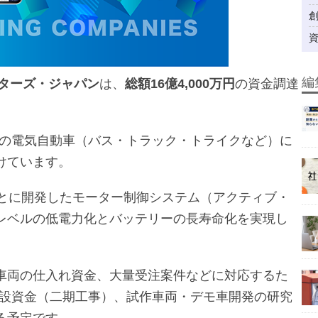
編
ーターズ・ジャパン
は、
総額16億4,000万円
の資金調達
用の電気自動車（バス・トラック・トライクなど）に
けています。
もとに開発したモーター制御システム（アクティブ・
レベルの低電力化とバッテリーの長寿命化を実現し
車両の仕入れ資金、大量受注案件などに対応するた
建設資金（二期工事）、試作車両・デモ車開発の研究