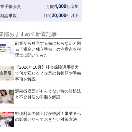
4,000
創業手帳会員
月間
社増加
20,000
資料請求数
月間
件以上
集部おすすめの新着記事
副業から独立する前に知らないと困
る「税金と独立準備」の注意点を税
理士に聞いてみた
【2026年10月】社会保険適用拡大
で何が変わる？企業の負担額や準備
事項を解説
源泉徴収票がもらえない時の対処法
と不交付届の手順を解説
郵便料金の値上げが検討！事業者へ
の影響とやっておきたい対策方法