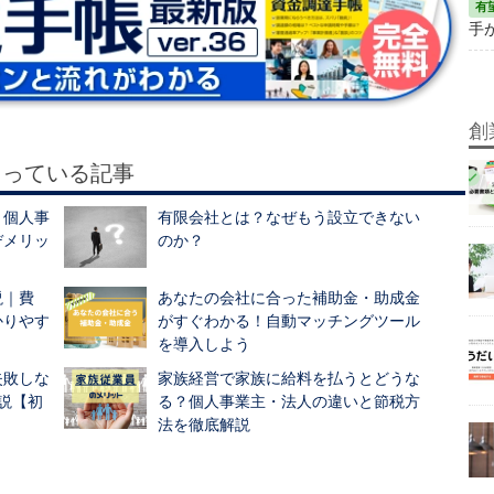
手が
創
もっている記事
？個人事
有限会社とは？なぜもう設立できない
デメリッ
のか？
説｜費
あなたの会社に合った補助金・助成金
かりやす
がすぐわかる！自動マッチングツール
を導入しよう
失敗しな
家族経営で家族に給料を払うとどうな
説【初
る？個人事業主・法人の違いと節税方
法を徹底解説