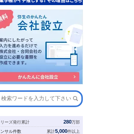
280
シリーズ発行累計
万部
5,000
コンサル件数
累計
件以上