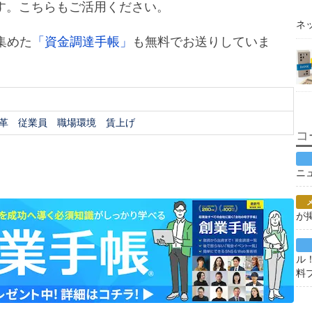
す。こちらもご活用ください。
ネ
集めた
「資金調達手帳」
も無料でお送りしていま
革
従業員
職場環境
賃上げ
コ
ニ
が
ル
料