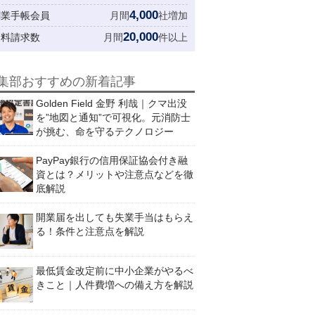
4,000
創業手帳会員
月間
社増加
20,000
資料請求数
月間
件以上
集部おすすめの新着記事
Golden Field 金野 利哉｜クマ出没
を”地図と通知”で可視化。元消防士
が挑む、命を守るテクノロジー
PayPay銀行の信用保証協会付き融
資とは？メリットや注意点などを徹
底解説
開業届を出しても失業手当はもらえ
る！条件と注意点を解説
最低賃金改定前に中小企業がやるべ
きこと｜人件費増への備え方を解説