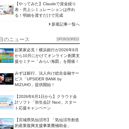
【やってみた】Claudeで資金繰り
表・売上シミュレーションは作れ
る！明細を渡すだけで完成
新着記事一覧へ
目のニュース
SPONSORED
起業家必見！横浜銀行が2026年8月
から10月にかけてオンライン創業支
援セミナー「みらい海図」を開催！
みずほ銀行、法人向け総合金融サー
ビス「UPSIDER BANK by
MIZUHO」提供開始！
【2026年6月1日から】クラウド会
計ソフト「弥生会計 Next」スター
ト応援キャンペーン
【宮城県気仙沼市】「気仙沼市創造
的産業復興支援事業費補助金」