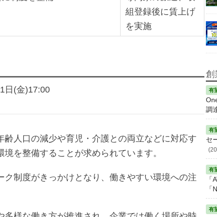
組登録後に賃上げ
を実施
創
日(金)17:00
On
調
年齢人口の減少や育児・介護との両立などに対応す
セ
(20
環境を整備することが求められています。
ーク制度がきっかけとなり、働きやすい環境への注
「A
「N
や多様な働き方が推進され、企業では働く場所や時