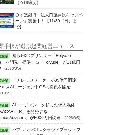
（2/18締切）
みずほ銀行「法人口座開設キャンペ
ーン」実施中！【11/30（日）ま
で】
業手帳が選ぶ起業経営ニュース
建設用3Dプリンター「Polyuse
e」を開発・提供する「Polyuse」が11億円
達
(2026/8/5)
「ナレッジワーク」が35億円調達
ールスAIエージェントOSの提供を開始
26/8/5)
AIエージェントを核した求人媒体
VACAREER」を開発する
exusAdvisors」が5000万円調達
(2026/8/5)
パブリックGPUクラウドプラットフ