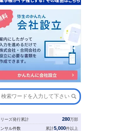
280
シリーズ発行累計
万部
5,000
コンサル件数
累計
件以上