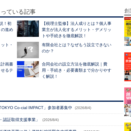
創
もっている記事
説！初
【税理士監修】法人成りとは？個人事
きの進め
業主が法人化するメリット・デメリッ
トや手続きを徹底解説！
リット・
有限会社とは？なぜもう設立できない
のか？
業計画書
合同会社の設立方法を徹底解説｜費
させるテ
用・手続き・必要書類まで分かりやす
く解説！
O Co-cial IMPACT」参加者募集中
(2026/8/4)
・認証取得支援事業」
(2026/8/4)