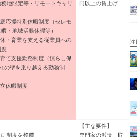
勤務地限定等・リモートキャリ
円以上の賃上げ
）
)家庭応援特別休暇制度（セレモ
休暇・地域活動休暇等）
)産休・育業を支える従業員への
注
制度
)子育て支援勤務制度（慣らし保
小1の壁を乗り越える勤務制
)積立休暇制度
【主な要件】
たに制度を整備
専門家の派遣、取