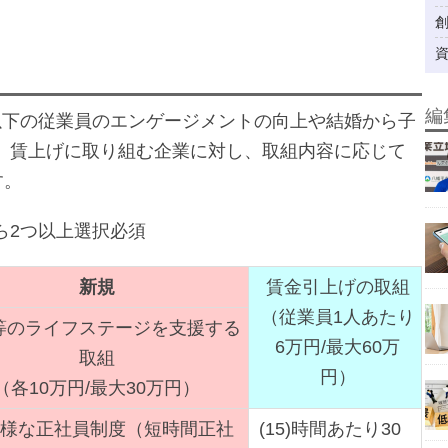
編
以下の従業員のエンゲージメントの向上や結婚から子
、賃上げに取り組む企業に対し、取組内容に応じて
す。
から2つ以上選択必須
新規
賃金引上げの取組
（従業員1人あたり
等のライフステージを支援する
6万円/最大60万
取組
円）
（各10万円/最大30万円）
)多様な正社員制度（短時間正社
(15)時間あたり30