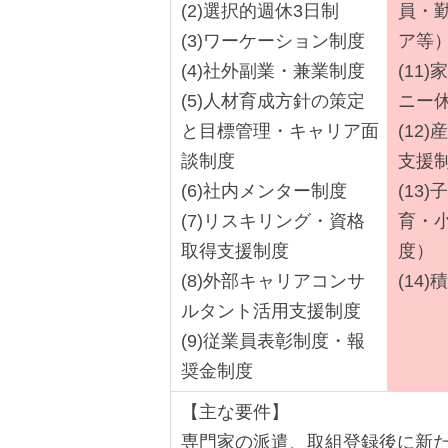
(2)選択的週休3日制
員・
(3)ワーケーション制度
ア等
(4)社外副業・兼業制度
(11
(5)人材育成方針の策定
ニー
と目標管理・キャリア面
(12
談制度
支援
(6)社内メンター制度
(13
(7)リスキリング・資格
育・
取得支援制度
度）
(8)外部キャリアコンサ
(14
ルタント活用支援制度
(9)従業員表彰制度・報
奨金制度
【主な要件】
専門家の派遣、取組登録後に新