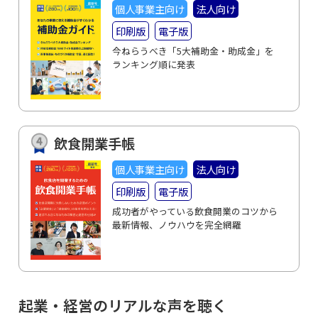
個人事業主向け
法人向け
印刷版
電子版
今ねらうべき「5大補助金・助成金」を
ランキング順に発表
飲食開業手帳
個人事業主向け
法人向け
印刷版
電子版
成功者がやっている飲食開業のコツから
最新情報、ノウハウを完全網羅
起業・経営のリアルな声を聴く