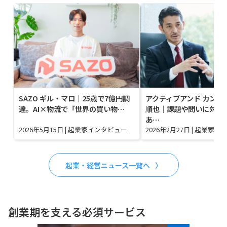
SAZO ギル・マロ｜25歳で7億円調
アクティブアンド カンパ
達。AI×物流で「世界の買い物…
順也｜課題や問いに対す
あ…
2026年5月15日
|
起業家インタビュー
2026年2月27日
|
起業家イ
起業・経営ニュース一覧へ
創業期を支える必須サービス