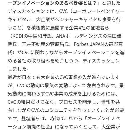
ープンイノベーションのあるべき姿とは？
」と題した
ディスカッションでは、CVC（コーポレートベンチャー
キャピタル＝大企業がベンチャーキャピタル事業を行
うこと）を積極的に展開する企業4社の登壇者ら
（KDDIの中馬和彦氏、ANAホールディングスの津田佳
明氏、三井不動産の菅原昌氏、Forbes JAPANの高野真
氏）がCVCに関わりながらオープンイノベーションを進
める各社の取り組みを紹介しつつ、ディスカッション
しました。
最近が日本でも大企業のCVC事業参入が進んでいます
が、CVCの動向は景気の変動によって左右されます。景
気動向に関わらずCVC事業の成果を上げるためには、
CVCの結果だけでなく、プロセスを開示し、情報を共
有しながらCVCのコミュニティを作っていくことが必要
です。登壇者らは、時代はこれから「オープンイノベ
ーション前提の社会」になっていくとして、大企業が