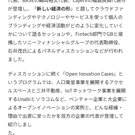
代表、BASEの鶴岡裕太代表、LayerXの福島良典代表ら
が登壇し、「
新しい経済の形
」と題してクラウドファ
ンディングやテクノロジーやサービスを使って個人の
ブランディングや経済活動がどのように変化していく
かについて語るセッションや、Fintech部門でGBと提
携したソニーフィナンシャルグループの代表取締役、
石井茂氏によるパネルディスカッションなどが行われ
ました。
ディスカッションに続く「Open Inovation Cases」と
いうプログラムでは、人口衛星事業を展開するアクセ
ルスペースと三井不動産、IoTネットワーク事業を展開
するUnabiとソラコムなど、ベンチャー企業と大企業に
よるオープンイノベーションの実例と、どんな経緯・
理由で出資に至ったかを双方の企業の代表が登壇して
紹介しまし
た。