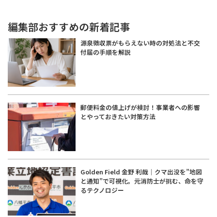
編集部おすすめの新着記事
源泉徴収票がもらえない時の対処法と不交
付届の手順を解説
郵便料金の値上げが検討！事業者への影響
とやっておきたい対策方法
Golden Field 金野 利哉｜クマ出没を”地図
と通知”で可視化。元消防士が挑む、命を守
るテクノロジー