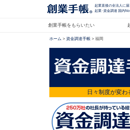
起業直後の全法人に届
起業･資金調達 国内No
創業手帳をもらいたい
ホーム
>
資金調達手帳
> 福岡
日々制度が変わ