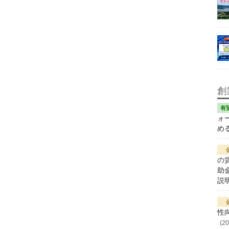
創
ォー
める
の
助
説
性
(20