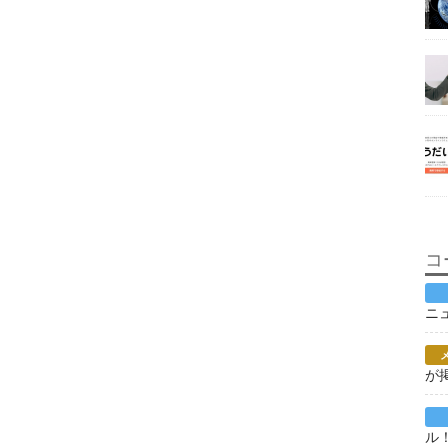
コ
ニ
が
ル