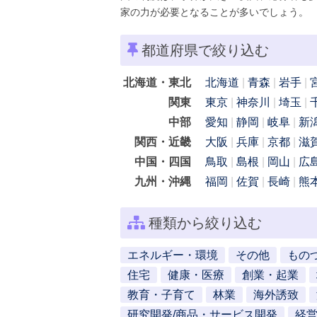
家の力が必要となることが多いでしょう。
都道府県で絞り込む
北海道・東北
北海道
青森
岩手
関東
東京
神奈川
埼玉
中部
愛知
静岡
岐阜
新
関西・近畿
大阪
兵庫
京都
滋
中国・四国
鳥取
島根
岡山
広
九州・沖縄
福岡
佐賀
長崎
熊
種類から絞り込む
エネルギー・環境
その他
もの
住宅
健康・医療
創業・起業
教育・子育て
林業
海外誘致
研究開発/商品・サービス開発
経