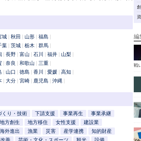
編
宮城
秋田
山形
福島
千葉
茨城
栃木
群馬
潟
長野
富山
石川
福井
山梨
賀
奈良
和歌山
三重
戦
島
山口
徳島
香川
愛媛
高知
本
大分
宮崎
鹿児島
沖縄
づくり・技術
下請支援
事業再生
事業承継
地方創生
地方移住
女性支援
建設業
海外進出
漁業
災害
産学連携
知的財産
営改善
芸術・文化・スポーツ
観光
設備