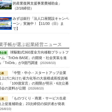
的産業復興支援事業費補助金」
（2/18締切）
みずほ銀行「法人口座開設キャンペ
ーン」実施中！【11/30（日）ま
で】
業手帳が選ぶ起業経営ニュース
球駆動式360度全方向移動プラットフ
ム「TriOrb BASE」の開発・社会実装を進
「TriOrb」が3億円調達
(2026/8/10)
「中堅・中小・スタートアップ企業
賃上げに向けた省力化等の大規模成長投資補
金」 「100億宣言」の期限が明示・6次公募
明会の資料が公開
(2026/8/10)
「ものづくり・商業・サービス生産
向上促進補助金」23次締切の採択者が発表
26/8/10)