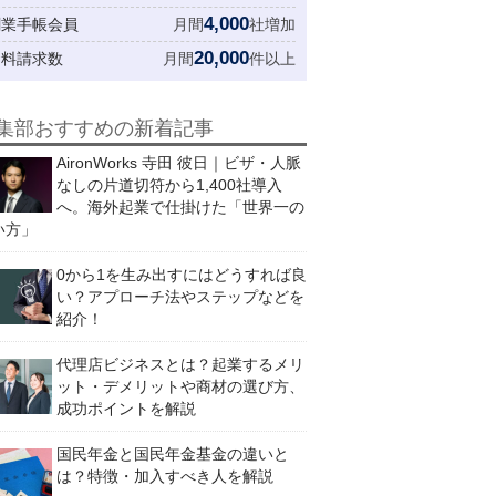
4,000
創業手帳会員
月間
社増加
20,000
資料請求数
月間
件以上
集部おすすめの新着記事
AironWorks 寺田 彼日｜ビザ・人脈
なしの片道切符から1,400社導入
へ。海外起業で仕掛けた「世界一の
い方」
0から1を生み出すにはどうすれば良
い？アプローチ法やステップなどを
紹介！
代理店ビジネスとは？起業するメリ
ット・デメリットや商材の選び方、
成功ポイントを解説
国民年金と国民年金基金の違いと
は？特徴・加入すべき人を解説