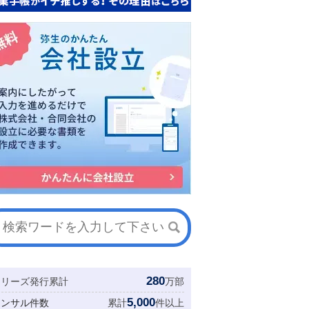
280
シリーズ発行累計
万部
5,000
コンサル件数
累計
件以上