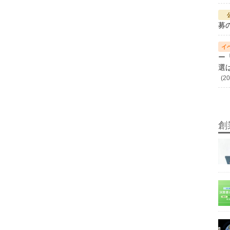
募
ー
選
(20
創