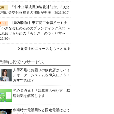
「中小企業成長加速化補助金」2次公
の補助金交付候補者の採択が発表
(2026/8/10)
【8/26開催】東京商工会議所セミナ
「小さな会社のためのブランディング入門 〜
ばれ続けるための「らしさ」のつくり方〜」
26/8/9)
創業手帳ニュースをもっと見る
業時に役立つサービス
人手不足にお困りの飲食店はモバイ
ルオーダーシステムを導入しよう！
おすすめは？
初心者必見！「決算書の作り方」基
礎知識を解説します
創業時の電話回線と固定電話はどう