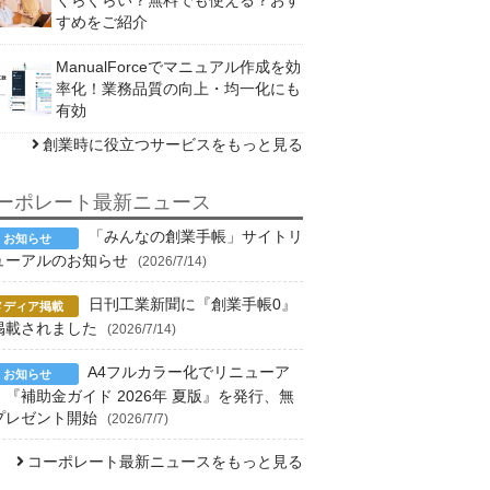
すめをご紹介
ManualForceでマニュアル作成を効
率化！業務品質の向上・均一化にも
有効
創業時に役立つサービスをもっと見る
ーポレート最新ニュース
「みんなの創業手帳」サイトリ
ューアルのお知らせ
(2026/7/14)
日刊工業新聞に『創業手帳0』
掲載されました
(2026/7/14)
A4フルカラー化でリニューア
！『補助金ガイド 2026年 夏版』を発行、無
プレゼント開始
(2026/7/7)
コーポレート最新ニュースをもっと見る