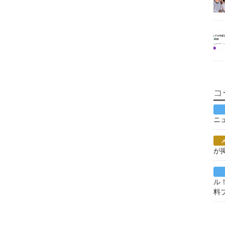
コ
ニ
が
ル
料