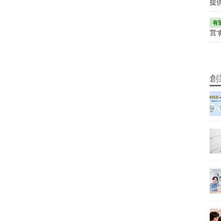
提
営
創