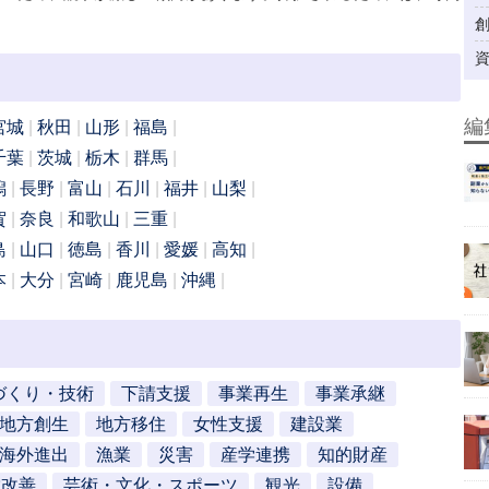
編
宮城
秋田
山形
福島
千葉
茨城
栃木
群馬
潟
長野
富山
石川
福井
山梨
賀
奈良
和歌山
三重
島
山口
徳島
香川
愛媛
高知
本
大分
宮崎
鹿児島
沖縄
づくり・技術
下請支援
事業再生
事業承継
地方創生
地方移住
女性支援
建設業
海外進出
漁業
災害
産学連携
知的財産
営改善
芸術・文化・スポーツ
観光
設備