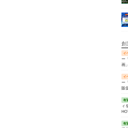
創
ー
画
ー
販
ィ
HO