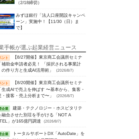
（2/18締切）
みずほ銀行「法人口座開設キャンペ
ーン」実施中！【11/30（日）ま
で】
業手帳が選ぶ起業経営ニュース
【8/27開催】東京商工会議所セミナ
「補助金申請者必見！ 「採択される事業計
」の作り方と生成AI活用術」
(2026/8/7)
【8/20開催】東京商工会議所セミナ
「生成AIで売上を伸ばす 〜基本から、集客・
促・接客・売上分析まで〜」
(2026/8/7)
建築・テクノロジー・ホスピタリテ
を融合させた別荘を手がける「NOT A
TEL」が165億円調達
(2026/8/7)
トータルサポートDX「AutoDate」を