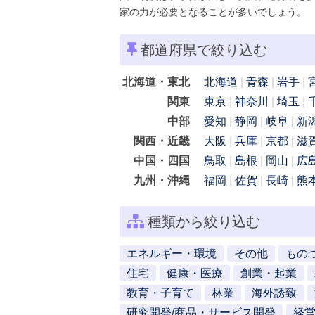
家の力が必要となることが多いでしょう。
都道府県で絞り込む
北海道・東北
北海道
青森
岩手
関東
東京
神奈川
埼玉
中部
愛知
静岡
岐阜
新
関西・近畿
大阪
兵庫
京都
滋
中国・四国
鳥取
島根
岡山
広
九州・沖縄
福岡
佐賀
長崎
熊
種類から絞り込む
エネルギー・環境
その他
もの
住宅
健康・医療
創業・起業
教育・子育て
林業
海外誘致
研究開発/商品・サービス開発
経