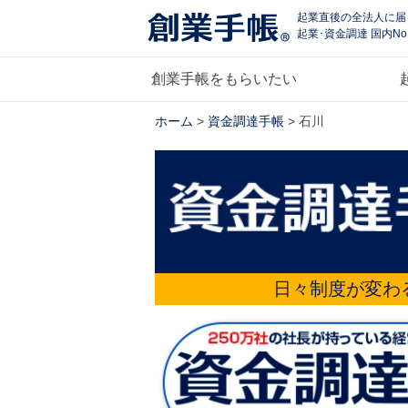
起業直後の全法人に届
起業･資金調達 国内No
創業手帳をもらいたい
ホーム
>
資金調達手帳
> 石川
日々制度が変わ