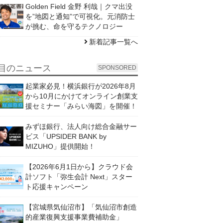
Golden Field 金野 利哉｜クマ出没
を”地図と通知”で可視化。元消防士
が挑む、命を守るテクノロジー
新着記事一覧へ
目のニュース
SPONSORED
起業家必見！横浜銀行が2026年8月
から10月にかけてオンライン創業支
援セミナー「みらい海図」を開催！
みずほ銀行、法人向け総合金融サー
ビス「UPSIDER BANK by
MIZUHO」提供開始！
【2026年6月1日から】クラウド会
計ソフト「弥生会計 Next」スター
ト応援キャンペーン
【宮城県気仙沼市】「気仙沼市創造
的産業復興支援事業費補助金」