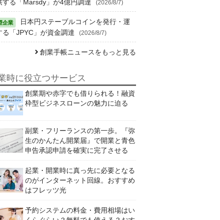
供する「Marsdy」が4億円調達
(2026/8/7)
日本円ステーブルコインを発行・運
する「JPYC」が資金調達
(2026/8/7)
創業手帳ニュースをもっと見る
業時に役立つサービス
創業期や赤字でも借りられる！融資
枠型ビジネスローンの魅力に迫る
副業・フリーランスの第一歩。『弥
生のかんたん開業届』で開業と青色
申告承認申請を確実に完了させる
起業・開業時に真っ先に必要となる
のがインターネット回線。おすすめ
はフレッツ光
予約システムの料金・費用相場はい
くらぐらい？無料でも使える？おす