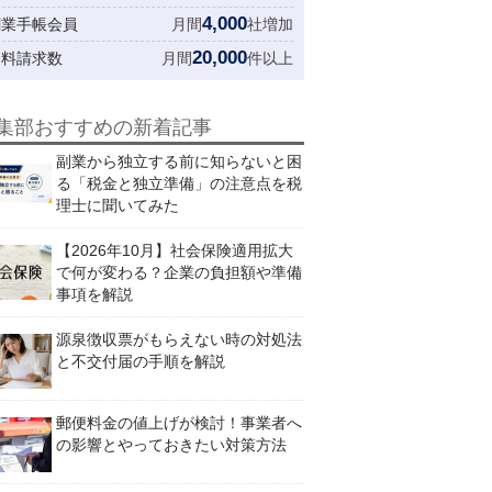
4,000
創業手帳会員
月間
社増加
20,000
資料請求数
月間
件以上
集部おすすめの新着記事
副業から独立する前に知らないと困
る「税金と独立準備」の注意点を税
理士に聞いてみた
【2026年10月】社会保険適用拡大
で何が変わる？企業の負担額や準備
事項を解説
源泉徴収票がもらえない時の対処法
と不交付届の手順を解説
郵便料金の値上げが検討！事業者へ
の影響とやっておきたい対策方法