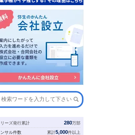
280
シリーズ発行累計
万部
5,000
コンサル件数
累計
件以上