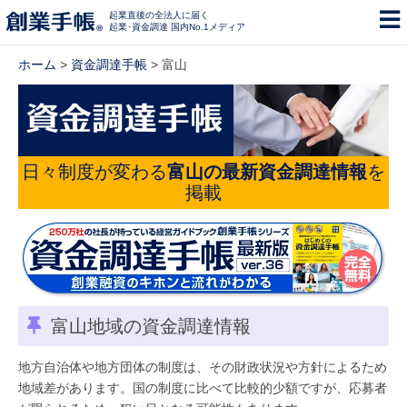
起業直後の全法人に届く
起業･資金調達 国内No.1メディア
ホーム
>
資金調達手帳
> 富山
日々制度が変わる
富山の最新資金調達情報
を
掲載
富山地域の資金調達情報
地方自治体や地方団体の制度は、その財政状況や方針によるため
地域差があります。国の制度に比べて比較的少額ですが、応募者