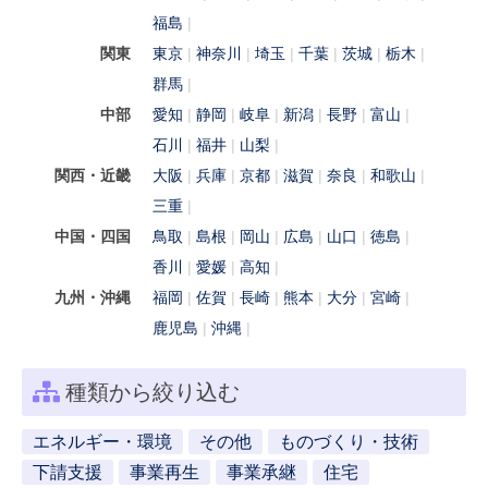
福島
関東
東京
神奈川
埼玉
千葉
茨城
栃木
群馬
中部
愛知
静岡
岐阜
新潟
長野
富山
石川
福井
山梨
関西・近畿
大阪
兵庫
京都
滋賀
奈良
和歌山
三重
中国・四国
鳥取
島根
岡山
広島
山口
徳島
香川
愛媛
高知
九州・沖縄
福岡
佐賀
長崎
熊本
大分
宮崎
鹿児島
沖縄
種類から絞り込む
エネルギー・環境
その他
ものづくり・技術
下請支援
事業再生
事業承継
住宅