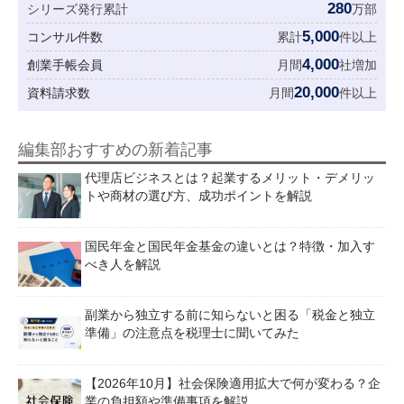
280
シリーズ発行累計
万部
5,000
コンサル件数
累計
件以上
4,000
創業手帳会員
月間
社増加
20,000
資料請求数
月間
件以上
編集部おすすめの新着記事
代理店ビジネスとは？起業するメリット・デメリッ
トや商材の選び方、成功ポイントを解説
国民年金と国民年金基金の違いとは？特徴・加入す
べき人を解説
副業から独立する前に知らないと困る「税金と独立
準備」の注意点を税理士に聞いてみた
【2026年10月】社会保険適用拡大で何が変わる？企
業の負担額や準備事項を解説