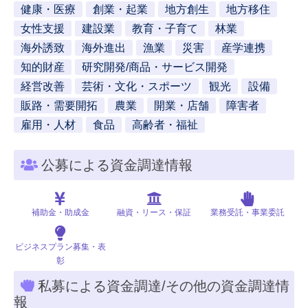
健康・医療
創業・起業
地方創生
地方移住
女性支援
建設業
教育・子育て
林業
海外誘致
海外進出
漁業
災害
産学連携
知的財産
研究開発/商品・サービス開発
経営改善
芸術・文化・スポーツ
観光
設備
販路・需要開拓
農業
開業・店舗
障害者
雇用・人材
食品
高齢者・福祉
公募による資金調達情報
補助金・助成金
融資・リース・保証
業務受託・事業委託
ビジネスプラン募集・表
彰
私募による資金調達/その他の資金調達情
報