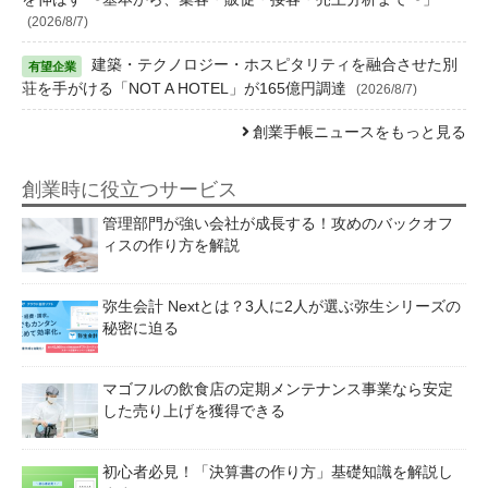
(2026/8/7)
建築・テクノロジー・ホスピタリティを融合させた別
荘を手がける「NOT A HOTEL」が165億円調達
(2026/8/7)
創業手帳ニュースをもっと見る
創業時に役立つサービス
管理部門が強い会社が成長する！攻めのバックオフ
ィスの作り方を解説
弥生会計 Nextとは？3人に2人が選ぶ弥生シリーズの
秘密に迫る
マゴフルの飲食店の定期メンテナンス事業なら安定
した売り上げを獲得できる
初心者必見！「決算書の作り方」基礎知識を解説し