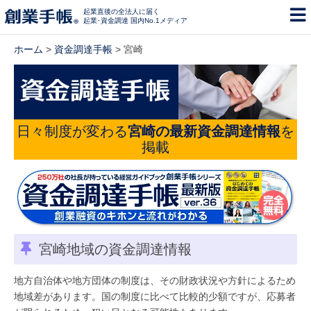
起業直後の全法人に届く
起業･資金調達 国内No.1メディア
ホーム
>
資金調達手帳
> 宮崎
日々制度が変わる
宮崎の最新資金調達情報
を
掲載
宮崎地域の資金調達情報
地方自治体や地方団体の制度は、その財政状況や方針によるため
地域差があります。国の制度に比べて比較的少額ですが、応募者