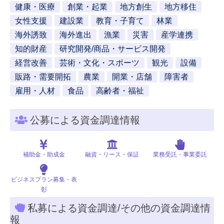
健康・医療
創業・起業
地方創生
地方移住
女性支援
建設業
教育・子育て
林業
海外誘致
海外進出
漁業
災害
産学連携
知的財産
研究開発/商品・サービス開発
経営改善
芸術・文化・スポーツ
観光
設備
販路・需要開拓
農業
開業・店舗
障害者
雇用・人材
食品
高齢者・福祉
公募による資金調達情報
補助金・助成金
融資・リース・保証
業務受託・事業委託
ビジネスプラン募集・表
彰
私募による資金調達/その他の資金調達情
報