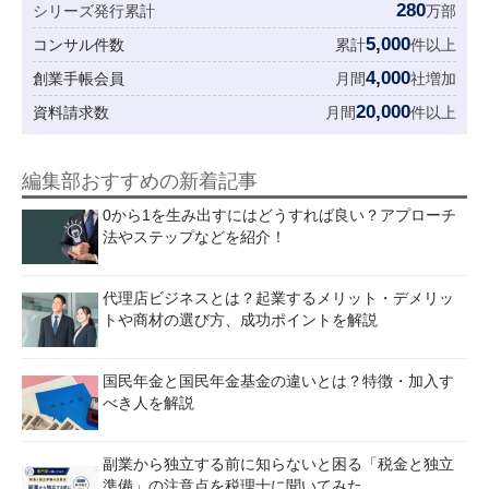
280
シリーズ発行累計
万部
5,000
コンサル件数
累計
件以上
4,000
創業手帳会員
月間
社増加
20,000
資料請求数
月間
件以上
編集部おすすめの新着記事
0から1を生み出すにはどうすれば良い？アプローチ
法やステップなどを紹介！
代理店ビジネスとは？起業するメリット・デメリッ
トや商材の選び方、成功ポイントを解説
国民年金と国民年金基金の違いとは？特徴・加入す
べき人を解説
副業から独立する前に知らないと困る「税金と独立
準備」の注意点を税理士に聞いてみた