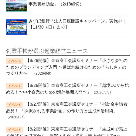
事業費補助金」（2/18締切）
みずほ銀行「法人口座開設キャンペーン」実施中！
【11/30（日）まで】
創業手帳が選ぶ起業経営ニュース
【8/26開催】東京商工会議所セミナー「小さな会社の
ためのブランディング入門 〜選ばれ続けるための「らしさ」の
つくり方〜」
(2026/8/9)
【8/26開催】東京商工会議所セミナー「越境ECから始
める！〜中小企業のための海外展開入門〜」
(2026/8/8)
【8/27開催】東京商工会議所セミナー「補助金申請者
必見！ 「採択される事業計画」の作り方と生成AI活用術」
(2026/8/7)
【8/20開催】東京商工会議所セミナー「生成AIで売上
を伸ばす 〜基本から、集客・販促・接客・売上分析まで〜」