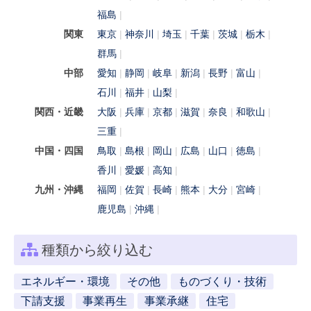
福島
関東
東京
神奈川
埼玉
千葉
茨城
栃木
群馬
中部
愛知
静岡
岐阜
新潟
長野
富山
石川
福井
山梨
関西・近畿
大阪
兵庫
京都
滋賀
奈良
和歌山
三重
中国・四国
鳥取
島根
岡山
広島
山口
徳島
香川
愛媛
高知
九州・沖縄
福岡
佐賀
長崎
熊本
大分
宮崎
鹿児島
沖縄
種類から絞り込む
エネルギー・環境
その他
ものづくり・技術
下請支援
事業再生
事業承継
住宅