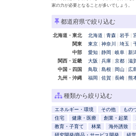
家の力が必要となることが多いでしょう。
都道府県で絞り込む
北海道・東北
北海道
青森
岩手
関東
東京
神奈川
埼玉
中部
愛知
静岡
岐阜
新
関西・近畿
大阪
兵庫
京都
滋
中国・四国
鳥取
島根
岡山
広
九州・沖縄
福岡
佐賀
長崎
熊
種類から絞り込む
エネルギー・環境
その他
もの
住宅
健康・医療
創業・起業
教育・子育て
林業
海外誘致
研究開発/商品・サービス開発
経