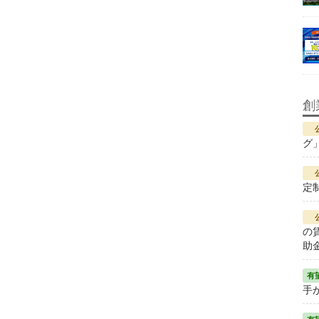
創
グ
定
の
助
手が