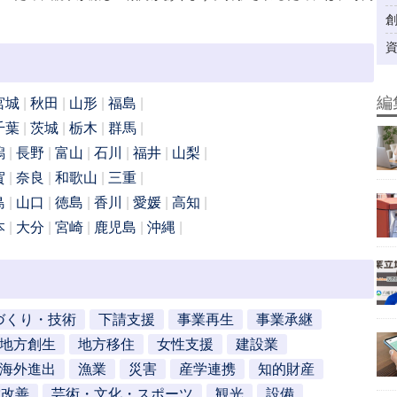
編
宮城
秋田
山形
福島
千葉
茨城
栃木
群馬
潟
長野
富山
石川
福井
山梨
賀
奈良
和歌山
三重
島
山口
徳島
香川
愛媛
高知
本
大分
宮崎
鹿児島
沖縄
づくり・技術
下請支援
事業再生
事業承継
地方創生
地方移住
女性支援
建設業
海外進出
漁業
災害
産学連携
知的財産
営改善
芸術・文化・スポーツ
観光
設備