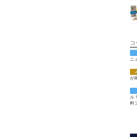
コ
ニ
が
ル
料