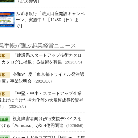
（2/18締切）
みずほ銀行「法人口座開設キャンペ
ーン」実施中！【11/30（日）ま
で】
業手帳が選ぶ起業経営ニュース
「建設系スタートアップ技術カタロ
」カタログに掲載する技術を募集
(2026/8/6)
令和9年度「東京都トライアル発注認
制度」事業説明会
(2026/8/6)
「中堅・中小・スタートアップ企業
賃上げに向けた省力化等の大規模成長投資補
金」
(2026/8/6)
視覚障害者向け歩行支援デバイスを
ける「Ashirase」が3.4億円調達
(2026/8/6)
ショートドラマアプリ「Million」を開