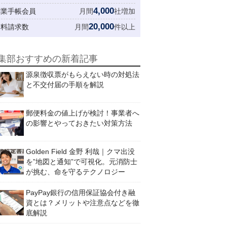
4,000
創業手帳会員
月間
社増加
20,000
資料請求数
月間
件以上
集部おすすめの新着記事
源泉徴収票がもらえない時の対処法
と不交付届の手順を解説
郵便料金の値上げが検討！事業者へ
の影響とやっておきたい対策方法
Golden Field 金野 利哉｜クマ出没
を”地図と通知”で可視化。元消防士
が挑む、命を守るテクノロジー
PayPay銀行の信用保証協会付き融
資とは？メリットや注意点などを徹
底解説