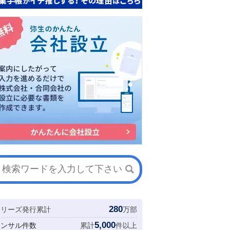
280
シリーズ発行累計
万部
5,000
コンサル件数
累計
件以上