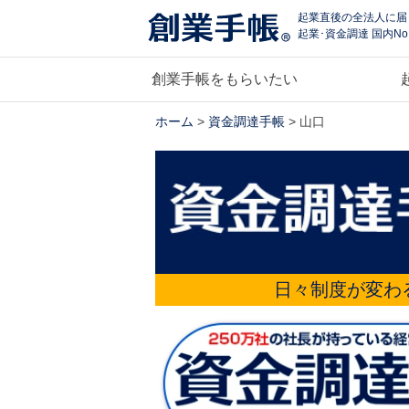
起業直後の全法人に届
起業･資金調達 国内No
創業手帳をもらいたい
ホーム
>
資金調達手帳
> 山口
日々制度が変わ