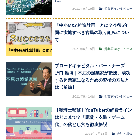
2021年6月16日
起業家インタビュー
「中小M&A推進計画」とは？今後5年
間に実施すべき官民の取り組みについ
て
2021年6月15日
起業家向けニュース
ブロードキャピタル・パートナーズ
折口 雅博｜不屈の起業家が伝授、成功
する起業家になるための究極の方法と
は【前編】
2021年6月14日
起業家インタビュー
【税理士監修】YouTuberの経費ライン
はどこまで？「家賃・衣装・ゲーム
代」の落とし穴も徹底解説
2021年6月13日
会計・税金