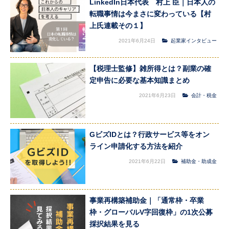
LinkedIn日本代表 村上 臣｜日本人の
転職事情は今まさに変わっている【村
上氏連載その１】
2021年6月24日
起業家インタビュー
【税理士監修】雑所得とは？副業の確
定申告に必要な基本知識まとめ
2021年6月23日
会計・税金
GビズIDとは？行政サービス等をオン
ライン申請化する方法を紹介
2021年6月22日
補助金・助成金
事業再構築補助金｜「通常枠・卒業
枠・グローバルV字回復枠」の1次公募
採択結果を見る