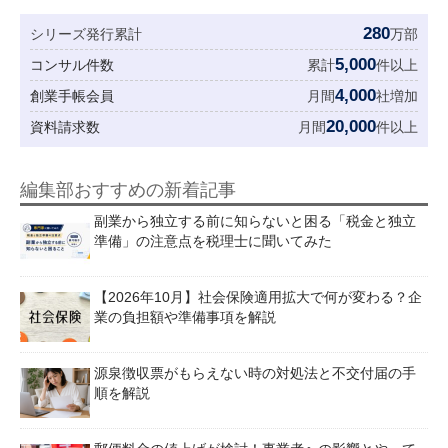
280
シリーズ発行累計
万部
5,000
コンサル件数
累計
件以上
4,000
創業手帳会員
月間
社増加
20,000
資料請求数
月間
件以上
編集部おすすめの新着記事
副業から独立する前に知らないと困る「税金と独立
準備」の注意点を税理士に聞いてみた
【2026年10月】社会保険適用拡大で何が変わる？企
業の負担額や準備事項を解説
源泉徴収票がもらえない時の対処法と不交付届の手
順を解説