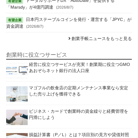
トータルサポートDX「AutoDate」を提供する
「Marsdy」が4億円調達
(2026/8/7)
日本円ステーブルコインを発行・運営する「JPYC」が
資金調達
(2026/8/7)
創業手帳ニュースをもっと見る
創業時に役立つサービス
経営に役立つサービスが充実！創業期に役立つGMO
あおぞらネット銀行の法人口座
マゴフルの飲食店の定期メンテナンス事業なら安定
した売り上げを獲得できる
ビジネス・カードで創業時の資金繰りと経費管理を
円滑にしよう
損益計算書（P／L）とは？項目別の見方や貸借対照