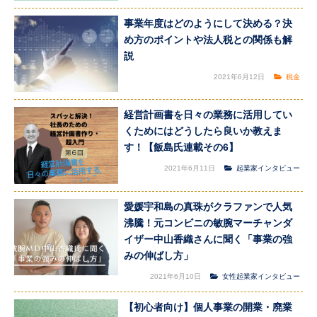
事業年度はどのようにして決める？決
め方のポイントや法人税との関係も解
説
2021年6月12日
税金
経営計画書を日々の業務に活用してい
くためにはどうしたら良いか教えま
す！【飯島氏連載その6】
2021年6月11日
起業家インタビュー
愛媛宇和島の真珠がクラファンで人気
沸騰！元コンビニの敏腕マーチャンダ
イザー中山香織さんに聞く「事業の強
みの伸ばし方」
2021年6月10日
女性起業家インタビュー
【初心者向け】個人事業の開業・廃業