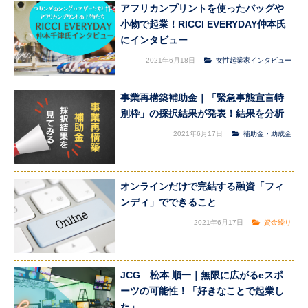
アフリカンプリントを使ったバッグや
小物で起業！RICCI EVERYDAY仲本氏
にインタビュー
2021年6月18日
女性起業家インタビュー
事業再構築補助金｜「緊急事態宣言特
別枠」の採択結果が発表！結果を分析
2021年6月17日
補助金・助成金
オンラインだけで完結する融資「フィ
ンディ」でできること
2021年6月17日
資金繰り
JCG 松本 順一｜無限に広がるeスポ
ーツの可能性！「好きなことで起業し
た」