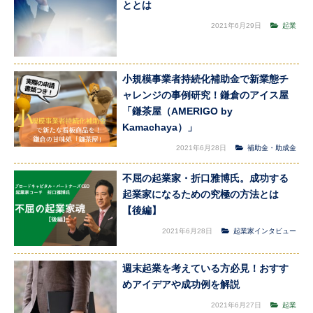
ととは
2021年6月29日
起業
小規模事業者持続化補助金で新業態チ
ャレンジの事例研究！鎌倉のアイス屋
「鎌茶屋（AMERIGO by
Kamachaya）」
2021年6月28日
補助金・助成金
不屈の起業家・折口雅博氏。成功する
起業家になるための究極の方法とは
【後編】
2021年6月28日
起業家インタビュー
週末起業を考えている方必見！おすす
めアイデアや成功例を解説
2021年6月27日
起業