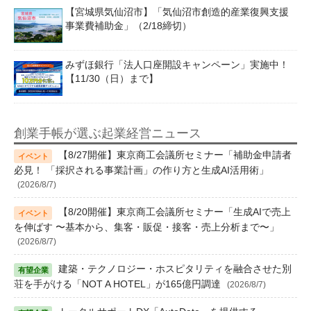
【宮城県気仙沼市】「気仙沼市創造的産業復興支援
事業費補助金」（2/18締切）
みずほ銀行「法人口座開設キャンペーン」実施中！
【11/30（日）まで】
創業手帳が選ぶ起業経営ニュース
【8/27開催】東京商工会議所セミナー「補助金申請者
必見！ 「採択される事業計画」の作り方と生成AI活用術」
(2026/8/7)
【8/20開催】東京商工会議所セミナー「生成AIで売上
を伸ばす 〜基本から、集客・販促・接客・売上分析まで〜」
(2026/8/7)
建築・テクノロジー・ホスピタリティを融合させた別
荘を手がける「NOT A HOTEL」が165億円調達
(2026/8/7)