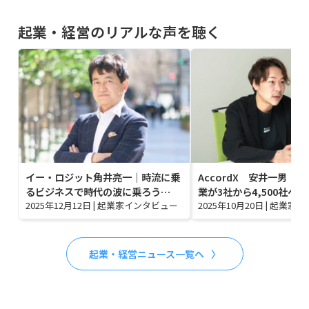
起業・経営のリアルな声を聴く
イー・ロジット角井亮一｜時流に乗
AccordX 安井一男｜
るビジネスで時代の波に乗ろう…
業が3社から4,500社へ
2025年12月12日
|
起業家インタビュー
2025年10月20日
|
起業家イ
起業・経営ニュース一覧へ