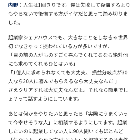
内野
：人生は1回きりです。僕は失敗して後悔するより
もやらないで後悔する方がイヤだと思って踏み切りま
した。
起業家シェアハウスでも、大きなことをしなきゃ世界
初でなきゃって捉われている方が多いですが、
「目の前の人がものすごく喜んでくれてるなら絶対他
にも求めてくれるひとはいる」
「1億人に求められなくても大丈夫、 損益分岐点が30
人なら30人に喜んでもらえるなら大丈夫なんだ 」
さえクリアすれば大丈夫なんだよ。それなら簡単でし
ょ？って話すようにしています。
あとは何かをやりたいと思ったら「実際にうまくいっ
て今幸せそうな人」に相談するようにしてます。起業
したいのに起業してない人に90人聞いてもほとんど
「危ないよ。やめた方がいいよ」と相談するのは当然