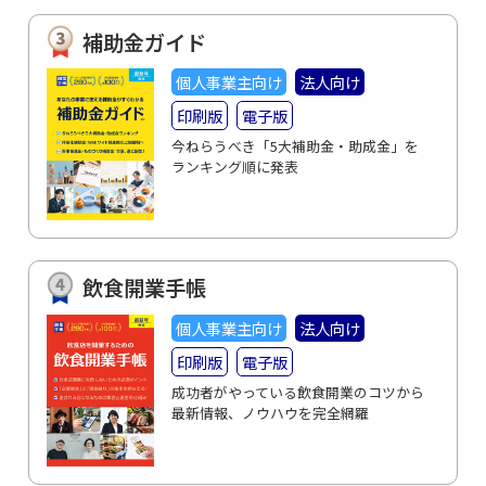
補助金ガイド
個人事業主向け
法人向け
印刷版
電子版
今ねらうべき「5大補助金・助成金」を
ランキング順に発表
飲食開業手帳
個人事業主向け
法人向け
印刷版
電子版
成功者がやっている飲食開業のコツから
最新情報、ノウハウを完全網羅