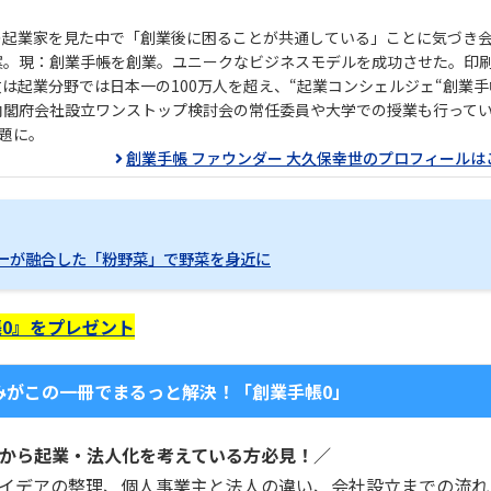
の起業家を見た中で「創業後に困ることが共通している」ことに気づき
案。現：創業手帳を創業。ユニークなビジネスモデルを成功させた。印
数は起業分野では日本一の100万人を超え、“起業コンシェルジェ“創業
内閣府会社設立ワンストップ検討会の常任委員や大学での授業も行って
題に。
創業手帳 ファウンダー 大久保幸世のプロフィールは
ジーが融合した「粉野菜」で野菜を身近に
0』をプレゼント
みがこの一冊でまるっと解決！「創業手帳0」
から起業・法人化を考えている方必見！／
イデアの整理、個人事業主と法人の違い、会社設立までの流れ