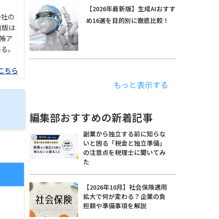
【2026年最新版】生成AIおすす
会社の
め16選を目的別に徹底比較！
刷版は
手帳ア
いる。
こちら
もっと表示する
編集部おすすめの新着記事
副業から独立する前に知らな
いと困る「税金と独立準備」
の注意点を税理士に聞いてみ
た
【2026年10月】社会保険適用
拡大で何が変わる？企業の負
担額や準備事項を解説