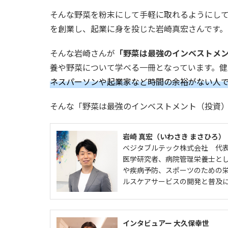
そんな野菜を粉末にして手軽に取れるようにし
を創業し、起業に身を投じた岩崎真宏さんです。
そんな岩崎さんが
「野菜は最強のインベストメ
養や野菜について学べる一冊となっています。
ネスパーソンや起業家など時間の余裕がない人
そんな「野菜は最強のインベストメント（投資
岩崎 真宏（いわさき まさひろ）
ベジタブルテック株式会社 代
医学研究者、病院管理栄養士と
や疾病予防、スポーツのための
ルスケアサービスの開発と普及
インタビュアー 大久保幸世