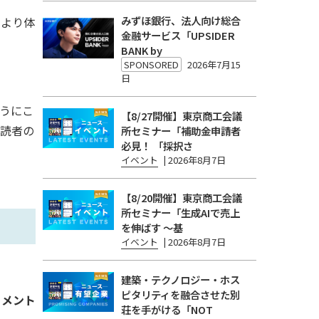
みずほ銀行、法人向け総合
今より体
金融サービス「UPSIDER
BANK by
SPONSORED
2026年7月15
日
うにこ
【8/27開催】東京商工会議
に読者の
所セミナー「補助金申請者
必見！ 「採択さ
イベント
|
2026年8月7日
【8/20開催】東京商工会議
所セミナー「生成AIで売上
を伸ばす 〜基
イベント
|
2026年8月7日
建築・テクノロジー・ホス
ピタリティを融合させた別
リメント
荘を手がける「NOT