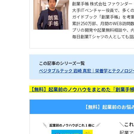
創業手帳 株式会社 ファウンダー
大手ITベンチャー役員で、多く
ガイドブック「創業手帳」を考
累計250万部、月間のWEB訪問
プリの開発や起業無料相談や、
毎日創業Tシャツの人としても話
この記事のシリーズ一覧
ベジタブルテック 岩崎 真宏｜栄養学とテクノロ
【無料】起業前のノウハウをまとめた『創業手帳
【無料】起業前のお悩
＼これ
起業ア