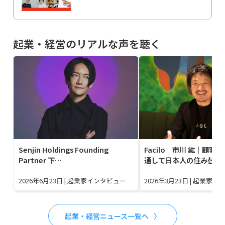
起業・経営のリアルな声を聴く
Senjin Holdings Founding
Facilo 市川 紘｜顧客
Partner 下…
通して日本人の住み替え
2026年6月23日
|
起業家インタビュー
2026年3月23日
|
起業家イ
起業・経営ニュース一覧へ