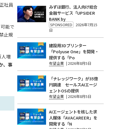
正社員
みずほ銀行、法人向け総合
金融サービス「UPSIDER
BANK by
SPONSORED
2026年7月15
も可能で
日
禁止規
建設用3Dプリンター
「Polyuse One」を開発・
万人増
提供する「Po
有望企業
|
2026年8月5日
なか、事
「ナレッジワーク」が35億
円調達 セールスAIエージ
ェントOSの提供
有望企業
|
2026年8月5日
AIエージェントを核した求
人媒体「AVACAREER」を
開発する「N