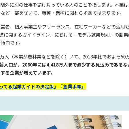
時間外に別の仕事を請け負っている人のことを指します。本業は
員など一部を除いて、職種・業種に関わらずあてはまります。
経営者、個人事業主やフリーランス、在宅ワーカーなどの活用
の促進に関するガイドライン」における「モデル就業規則」の副業
加傾向です。
5万人（本業が農林業などを除く）いて、2018年比でおよそ50
産年齢人口が、2060年には4,418万人まで減少する見込みである
用する企業が増えています。
使ってる起業ガイドの決定版」『創業手帳』