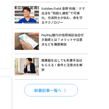
Golden Field 金野 利哉｜クマ
出没を”地図と通知”で可視
化。元消防士が挑む、命を守
るテクノロジー
PayPay銀行の信用保証協会付
き融資とは？メリットや注意
点などを徹底解説
開業届を出しても失業手当は
もらえる！条件と注意点を解
説
新着記事一覧へ