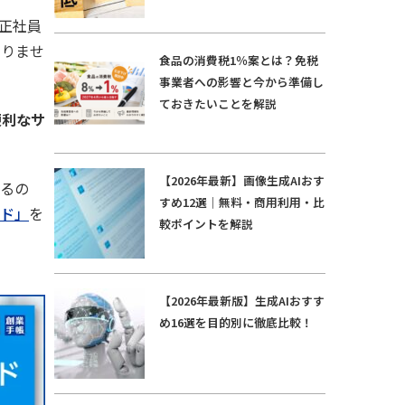
正社員
ありませ
食品の消費税1％案とは？免税
事業者への影響と今から準備し
ておきたいことを解説
便利なサ
【2026年最新】画像生成AIおす
なるの
すめ12選｜無料・商用利用・比
ド」
を
較ポイントを解説
【2026年最新版】生成AIおすす
め16選を目的別に徹底比較！