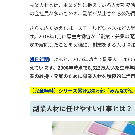
副業人材とは、本業を別に抱えている人が勤務
の会社員が多いものの、副業が禁止される公務
さらに広く捉えれば、スモールビジネスなどの
す。2018年1月に厚生労働省が「副業・兼業
定を解除したことを契機に、副業をする人は増
朝日新聞
によると、2023年時点で副業人口は30
えています。
2000年時点で8,622万人いた生
業の維持・発展のために副業人材を積極的に活
【完全無料】シリーズ累計280万部「みんなが
副業人材に任せやすい仕事とは？