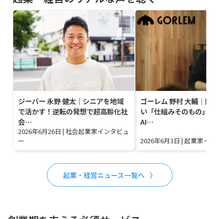
ジーバー 永野 健太｜シニアを地域
ゴーレム 野村 大輔｜建
で活かす！逆転の発想で超高齢化社
い「仕組みそのもの」に
会…
AI…
2026年6月26日
|
社会起業家インタビュ
ー
2026年6月3日
|
起業家イン
起業・経営ニュース一覧へ