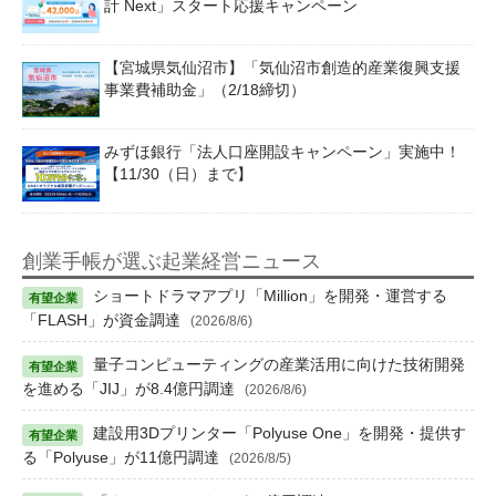
計 Next」スタート応援キャンペーン
【宮城県気仙沼市】「気仙沼市創造的産業復興支援
事業費補助金」（2/18締切）
みずほ銀行「法人口座開設キャンペーン」実施中！
【11/30（日）まで】
創業手帳が選ぶ起業経営ニュース
ショートドラマアプリ「Million」を開発・運営する
「FLASH」が資金調達
(2026/8/6)
量子コンピューティングの産業活用に向けた技術開発
を進める「JIJ」が8.4億円調達
(2026/8/6)
建設用3Dプリンター「Polyuse One」を開発・提供す
る「Polyuse」が11億円調達
(2026/8/5)