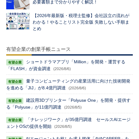
必要書類まで分かりやすく解説！
【2026年最新版・税理士監修】会社設立の流れが
わかる！やることリスト完全版 失敗しない手順ま
とめ
有望企業の創業手帳ニュース
ショートドラマアプリ「Million」を開発・運営する
「FLASH」が資金調達
(2026/8/6)
量子コンピューティングの産業活用に向けた技術開発
を進める「JIJ」が8.4億円調達
(2026/8/6)
建設用3Dプリンター「Polyuse One」を開発・提供す
る「Polyuse」が11億円調達
(2026/8/5)
「ナレッジワーク」が35億円調達 セールスAIエージ
ェントOSの提供を開始
(2026/8/5)
AIエージェントを核した求人媒体「AVACAREER」を