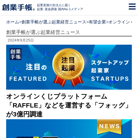
起業直後の全法人に届く
起業･資金調達 国内No.1メディア
ホーム
>
創業手帳が選ぶ起業経営ニュース
>
有望企業
>
オンラインくじ
創業手帳が選ぶ起業経営ニュース
2024年9月25日
オンラインくじプラットフォーム
「RAFFLE」などを運営する「フォッグ」
が3億円調達