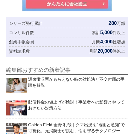
280
シリーズ発行累計
万部
5,000
コンサル件数
累計
件以上
4,000
創業手帳会員
月間
社増加
20,000
資料請求数
月間
件以上
編集部おすすめの新着記事
源泉徴収票がもらえない時の対処法と不交付届の手
順を解説
郵便料金の値上げが検討！事業者への影響とやって
おきたい対策方法
Golden Field 金野 利哉｜クマ出没を”地図と通知”で
可視化。元消防士が挑む、命を守るテクノロジー