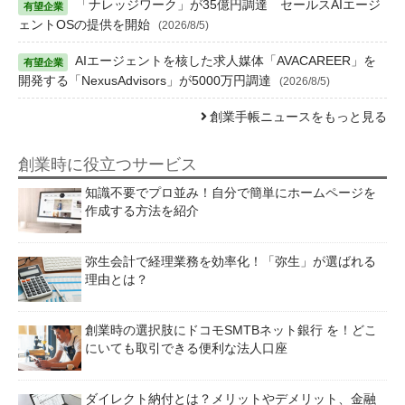
「ナレッジワーク」が35億円調達 セールスAIエージ
ェントOSの提供を開始
(2026/8/5)
AIエージェントを核した求人媒体「AVACAREER」を
開発する「NexusAdvisors」が5000万円調達
(2026/8/5)
創業手帳ニュースをもっと見る
創業時に役立つサービス
知識不要でプロ並み！自分で簡単にホームページを
作成する方法を紹介
弥生会計で経理業務を効率化！「弥生」が選ばれる
理由とは？
創業時の選択肢にドコモSMTBネット銀行 を！どこ
にいても取引できる便利な法人口座
ダイレクト納付とは？メリットやデメリット、金融