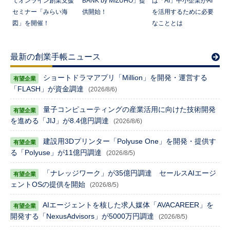
てオンライン創業支援
BANK by MIZUHO」提
は「AI」中小企業がAI
セミナー「みらい海
供開始！
を活用するために必要
図」を開催！
なこととは
最新の創業手帳ニュース
ショートドラマアプリ「Million」を開発・運営する
「FLASH」が資金調達
(2026/8/6)
量子コンピューティングの産業活用に向けた技術開発
を進める「JIJ」が8.4億円調達
(2026/8/6)
建設用3Dプリンター「Polyuse One」を開発・提供す
る「Polyuse」が11億円調達
(2026/8/5)
「ナレッジワーク」が35億円調達 セールスAIエージ
ェントOSの提供を開始
(2026/8/5)
AIエージェントを核した求人媒体「AVACAREER」を
開発する「NexusAdvisors」が5000万円調達
(2026/8/5)