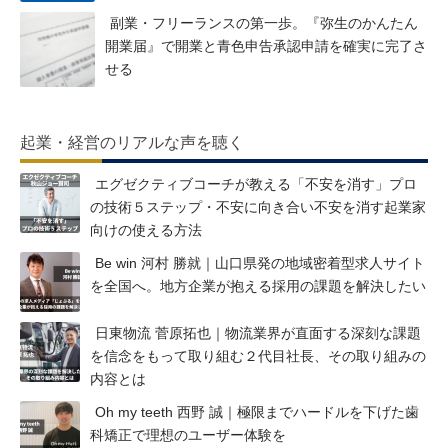
副業・フリーランスの第一歩。『弥生のかんたん
開業届』で開業と青色申告承認申請を確実に完了さ
せる
起業・経営のリアルな声を聴く
エグゼクティブコーチが教える「不安を消す」プロ
の技術５ステップ・不安に向き合い不安を消す起業家
向けの使える方法
Be win 河村 勝就｜山口県発の地域密着型求人サイト
を全国へ。地方企業が抱える採用の課題を解決したい
日東物流 菅原拓也｜物流業界が直面する深刻な課題
を信念をもって取り組む２代目社長、その取り組みの
内容とは
Oh my teeth 西野 誠｜極限までハードルを下げた歯
科矯正で理想のユーザー体験を