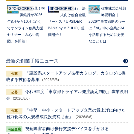
起業家必見！横
みずほ銀行、法
弥生株式会社戦
SPONSORED
SPONSORED
浜銀行が2026
人向け総合金融
略説明会｜
年8月から10月にかけ
サービス「UPSIDER
2026年事業戦略のキー
てオンライン創業支援
BANK by MIZUHO」提
は「AI」中小企業がAI
セミナー「みらい海
供開始！
を活用するために必要
図」を開催！
なこととは
最新の創業手帳ニュース
「建設系スタートアップ技術カタログ」カタログに掲
載する技術を募集
(2026/8/6)
令和9年度「東京都トライアル発注認定制度」事業説明
会
(2026/8/6)
「中堅・中小・スタートアップ企業の賃上げに向けた
省力化等の大規模成長投資補助金」
(2026/8/6)
視覚障害者向け歩行支援デバイスを手がける