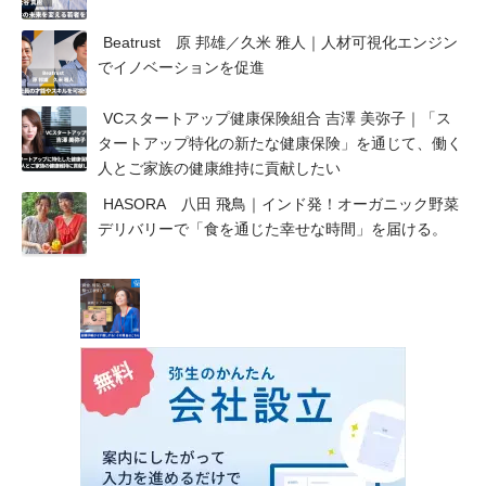
Beatrust 原 邦雄／久米 雅人｜人材可視化エンジン
でイノベーションを促進
VCスタートアップ健康保険組合 吉澤 美弥子｜「ス
タートアップ特化の新たな健康保険」を通じて、働く
人とご家族の健康維持に貢献したい
HASORA 八田 飛鳥｜インド発！オーガニック野菜
デリバリーで「食を通じた幸せな時間」を届ける。