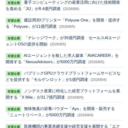
量子コンピューティングの産業活用に向けた技術開発
を進める「JIJ」が8.4億円調達
(2026/8/6)
建設用3Dプリンター「Polyuse One」を開発・提供す
る「Polyuse」が11億円調達
(2026/8/5)
「ナレッジワーク」が35億円調達 セールスAIエージ
ェントOSの提供を開始
(2026/8/5)
AIエージェントを核した求人媒体「AVACAREER」を
開発する「NexusAdvisors」が5000万円調達
(2026/8/5)
パブリックGPUクラウドプラットフォームサービスな
どを提供する「モルゲンロット」が1億円調達
(2026/8/4)
ノンデスク産業に特化した経営プラットフォームを展
開する「X Mile」が31.7億円調達
(2026/8/4)
無味無臭の栄養パウダー「Ayo」を開発・販売する
「ニュートリベース」が5000万円調達
(2026/8/4)
医療機関の事業承継支援や経営支援を展開する「エク