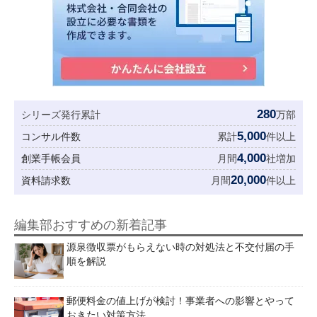
280
シリーズ発行累計
万部
5,000
コンサル件数
累計
件以上
4,000
創業手帳会員
月間
社増加
20,000
資料請求数
月間
件以上
編集部おすすめの新着記事
源泉徴収票がもらえない時の対処法と不交付届の手
順を解説
郵便料金の値上げが検討！事業者への影響とやって
おきたい対策方法