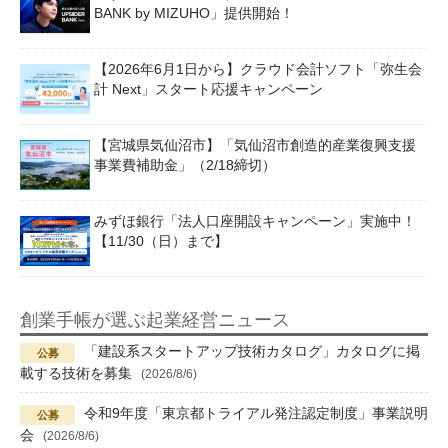
BANK by MIZUHO」提供開始！
【2026年6月1日から】クラウド会計ソフト「弥生会
計 Next」スタート応援キャンペーン
【宮城県気仙沼市】「気仙沼市創造的産業復興支援
事業費補助金」（2/18締切）
みずほ銀行「法人口座開設キャンペーン」実施中！
【11/30（日）まで】
創業手帳が選ぶ起業経営ニュース
「建設系スタートアップ技術カタログ」カタログに掲
載する技術を募集
(2026/8/6)
令和9年度「東京都トライアル発注認定制度」事業説明
会
(2026/8/6)