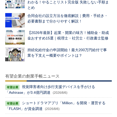
わかる！やることリスト完全版 失敗しない手順ま
とめ
合同会社の設立方法を徹底解説｜費用・手続き・
必要書類まで分かりやすく解説！
【2026年最新】起業・開業の味方！補助金・助成
金おすすめ15選｜税理士・社労士・行政書士監修
持続化給付金の申請開始！最大200万円給付で事
業を下支えー概要やポイントは？
有望企業の創業手帳ニュース
視覚障害者向け歩行支援デバイスを手がける
「Ashirase」が3.4億円調達
(2026/8/6)
ショートドラマアプリ「Million」を開発・運営する
「FLASH」が資金調達
(2026/8/6)