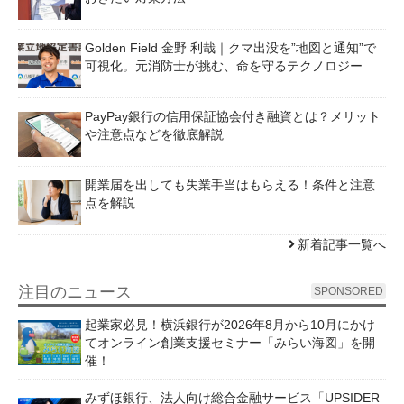
Golden Field 金野 利哉｜クマ出没を”地図と通知”で
可視化。元消防士が挑む、命を守るテクノロジー
PayPay銀行の信用保証協会付き融資とは？メリット
や注意点などを徹底解説
開業届を出しても失業手当はもらえる！条件と注意
点を解説
新着記事一覧へ
注目のニュース
SPONSORED
起業家必見！横浜銀行が2026年8月から10月にかけ
てオンライン創業支援セミナー「みらい海図」を開
催！
みずほ銀行、法人向け総合金融サービス「UPSIDER