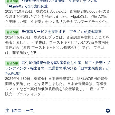
泡盛粕から美味しい食用藻「うま藻」をつくる
「AlgaleX」が2.5億円調達
2023年10月25日、株式会社AlgaleXは、総額約2億5,000万円の資
金調達を実施したことを発表しました。 AlgaleXは、泡盛の粕か
ら美味しい藻「うま藻」をつくるサステナブルフードテック企…
EV充電サービスを展開する「プラゴ」が資金調達
2024年5月20日、株式会社プラゴは、資金調達を実施したことを
発表しました。 引受先は、ブーストキャピタル1号投資事業有限
責任組合（運営 ブーストキャピタル株式会社）です。 プラゴ
は、商業施設などE…
高付加価値農作物を6次産業化し生産・加工・販売・ブ
ランディング・輸出まで一気通貫で手がける「日本未来農業」が
7億円調達
2024年4月30日、株式会社日本未来農業は、総額約7億円の資金
調達を実施したことを発表しました。 日本未来農業は、有機サ
ツマイモなどの高付加価値農産物を6次産業化し、生産・加工・
販売・ブランディング…
注目のニュース