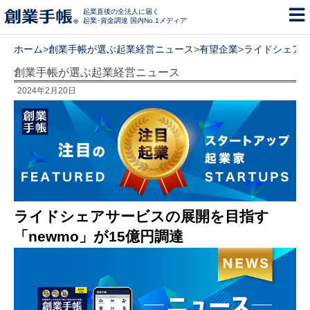
起業直後の全法人に届く
起業･資金調達 国内No.1メディア
ホーム
>
創業手帳が選ぶ起業経営ニュース
>
有望企業
>
ライドシェアサ
創業手帳が選ぶ起業経営ニュース
2024年2月20日
ライドシェアサービスの展開を目指す
「newmo」が15億円調達