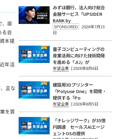
みずほ銀行、法人向け総合
金融サービス「UPSIDER
BANK by
語で、直
SPONSORED
2026年7月15
ある会
日
資本提
量子コンピューティングの
産業活用に向けた技術開発
を進める「JIJ」が
近年活
有望企業
|
2026年8月6日
建設用3Dプリンター
が、主な
「Polyuse One」を開発・
提供する「Po
有望企業
|
2026年8月5日
事業を買
「ナレッジワーク」が35億
円調達 セールスAIエージ
ェントOSの提供