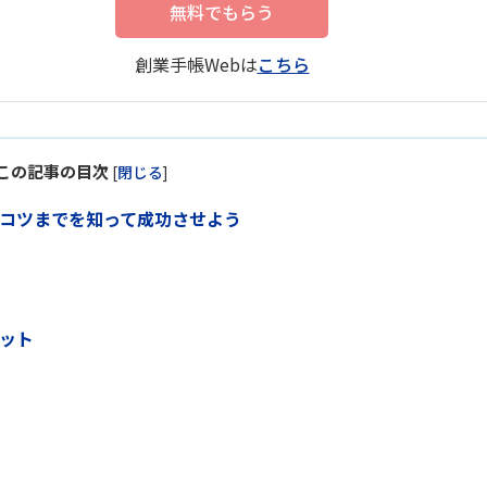
無料でもらう
創業手帳Webは
こちら
この記事の目次
[
閉じる
]
らコツまでを知って成功させよう
リット