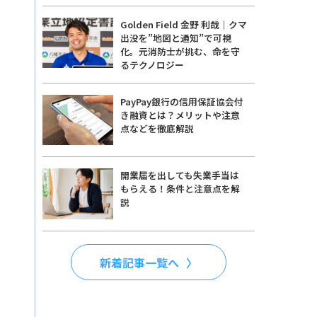
Golden Field 金野 利哉｜クマ
出没を”地図と通知”で可視
化。元消防士が挑む、命を守
るテクノロジー
PayPay銀行の信用保証協会付
き融資とは？メリットや注意
点などを徹底解説
開業届を出しても失業手当は
もらえる！条件と注意点を解
説
新着記事一覧へ