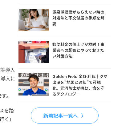
源泉徴収票がもらえない時の
対処法と不交付届の手順を解
説
郵便料金の値上げが検討！事
業者への影響とやっておきた
い対策方法
ト等導入
Golden Field 金野 利哉｜クマ
ツ導入に
出没を”地図と通知”で可視
化。元消防士が挑む、命を守
るテクノロジー
です。
スを踏
新着記事一覧へ
行く」