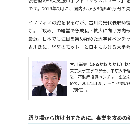
装着型の作業支援ロボット「マッスルスーツ」
です。2019年2月に、国内外から8億640万円
イノフィスの舵を取るのが、古川尚史代表取締
新。「攻め」の経営で急成長・拡大に向け方向
最近、日本でも注目を集め始めた大学発ベンチ
古川氏に、経営のモットーと日本における大学
古川 尚史（ふるかわ たかし）
株
東京大学工学部学士、東京大学
後、不動産投資ベンチャー企業
経て、2017年12月、当社代表
（現任）。
踊り場から抜け出すために、事業を攻めの