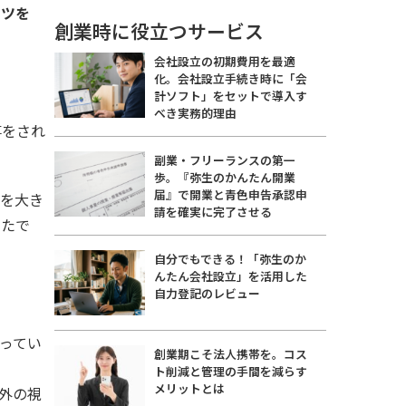
ーツを
創業時に役立つサービス
会社設立の初期費用を最適
化。会社設立手続き時に「会
計ソフト」をセットで導入す
べき実務的理由
事をされ
副業・フリーランスの第一
歩。『弥生のかんたん開業
届』で開業と青色申告承認申
向を大き
請を確実に完了させる
ったで
自分でもできる！「弥生のか
んたん会社設立」を活用した
自力登記のレビュー
ってい
創業期こそ法人携帯を。コス
ト削減と管理の手間を減らす
メリットとは
外の視