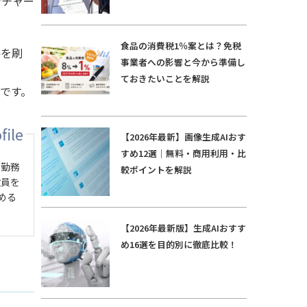
ンチャー
食品の消費税1％案とは？免税
略を刷
事業者への影響と今から準備し
ておきたいことを解説
です。
【2026年最新】画像生成AIおす
すめ12選｜無料・商用利用・比
の勤務
較ポイントを解説
役員を
める
【2026年最新版】生成AIおすす
め16選を目的別に徹底比較！