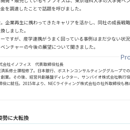
を開発・販売しているイノフィスは、東京理科大学の大学発ベ
の資金を調達したことで話題を呼びました。
役。企業再生に携わってきたキャリアを活かし、同社の成長戦
転換しました。
ャーですが、産学連携がうまく回っている事例はまだ少ない状況
発ベンチャーの今後の展望について聞きました。
式会社イノフィス 代表取締役社長
経済系修士課程修了。日本銀行、ボストンコンサルティンググループで
を創業。その後、経営共創基盤ディレクター、サンバイオ株式会社執行
取締役に就任。2015年より、NECライティング株式会社の社外取締役も務
姿勢に大転換