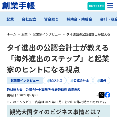
無料で会員登録
起業
会社設立
資金繰り
補助金・助成金
会計・税
ホーム
>
起業
>
起業家インタビュー
>
タイ進出の公認会計士が教える「海
タイ進出の公認会計士が教える
「海外進出のステップ」と起業
家のヒントになる視点
起業家インタビュー
ビジネス
公認会計士
海外
取材協力者：公認会計士事務所 代表取締役 森場忠和
更新日：
2022年7月28日
※このインタビュー内容は2021年10月に行われた取材時点のものです。
観光大国タイのビジネス事情とは？