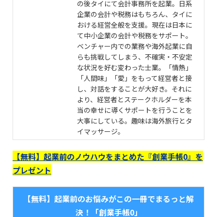
の後タイにて会計事務所を起業。日系
企業の会計や税務はもちろん、タイに
おける経営全般を支援。現在は日本に
て中小企業の会計や税務をサポート。
ベンチャー内での業務や海外起業に自
らも挑戦してしまう、不確実・不安定
な状況を好む変わった士業。「情熱」
「人間味」「愛」をもって経営者と接
し、対話をすることが大好き。それに
より、経営者とステークホルダーを本
当の幸せに導くサポートを行うことを
大事にしている。趣味は海外旅行とタ
イマッサージ。
【無料】起業前のノウハウをまとめた『創業手帳0』を
プレゼント
【無料】起業前のお悩みがこの一冊でまるっと解
決！「創業手帳0」