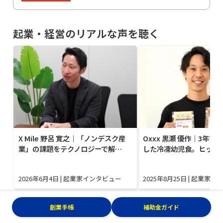
起業・経営のリアルな声を聴く
X Mile 野呂 寛之｜「ノンデスク産
Oxxx 黒瀬 優作｜3年で
業」の課題をテクノロジーで解…
した冷凍幼児食。ヒット
2026年6月4日
|
起業家インタビュー
2025年8月25日
|
起業家イ
創業手帳
補助金ガイド
起業・経営ニュース一覧へ