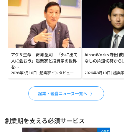
アクサ生命 安渕 聖司｜「外に出て
AironWorks 寺田 彼
人に会おう」起業家と投資家の世界
なしの片道切符から1,4
を…
2026年2月10日
|
起業家インタビュー
2026年8月10日
|
起業家イ
起業・経営ニュース一覧へ
創業期を支える必須サービス