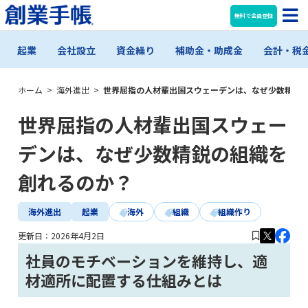
無料で会員登録
起業
会社設立
資金繰り
補助金・助成金
会計・税
ホーム
>
海外進出
>
世界屈指の人材輩出国スウェーデンは、なぜ少数精鋭
世界屈指の人材輩出国スウェー
デンは、なぜ少数精鋭の組織を
創れるのか？
海外進出
起業
海外
組織
組織作り
更新日：
2026年4月2日
社員のモチベーションを維持し、適
材適所に配置する仕組みとは