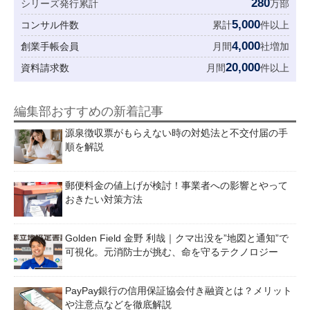
280
シリーズ発行累計
万部
5,000
コンサル件数
累計
件以上
4,000
創業手帳会員
月間
社増加
20,000
資料請求数
月間
件以上
編集部おすすめの新着記事
源泉徴収票がもらえない時の対処法と不交付届の手
順を解説
郵便料金の値上げが検討！事業者への影響とやって
おきたい対策方法
Golden Field 金野 利哉｜クマ出没を”地図と通知”で
可視化。元消防士が挑む、命を守るテクノロジー
PayPay銀行の信用保証協会付き融資とは？メリット
や注意点などを徹底解説