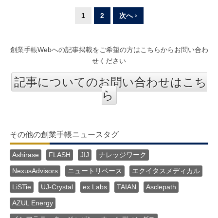
1
2
次へ ›
創業手帳Webへの記事掲載をご希望の方はこちらからお問い合わ
せください
記事についてのお問い合わせはこち
ら
その他の創業手帳ニュースタグ
Ashirase
FLASH
JIJ
ナレッジワーク
NexusAdvisors
ニュートリベース
エクイタスメディカル
LiSTie
UJ-Crystal
ex Labs
TAIAN
Asclepath
AZUL Energy