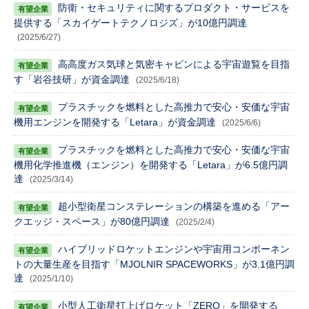
防衛・セキュリティに関するプロダクト・サービスを
提供する「スカイゲートテクノロジズ」が10億円調達
(2025/6/27)
高高度ガス気球と気密キャビンによる宇宙遊覧を目指
す「岩谷技研」が資金調達
(2025/6/18)
プラスチックを燃料とした高推力で安心・安価な宇宙
機用エンジンを開発する「Letara」が資金調達
(2025/6/6)
プラスチックを燃料とした高推力で安心・安価な宇宙
機用化学推進機（エンジン）を開発する「Letara」が6.5億円調
達
(2025/3/14)
超小型衛星コンステレーションの構築を進める「アー
クエッジ・スペース」が80億円調達
(2025/2/4)
ハイブリッドロケットエンジンや宇宙用コンポーネン
トの大量生産を目指す「MJOLNIR SPACEWORKS」が3.1億円調
達
(2025/1/10)
小型人工衛星打上げロケット「ZERO」を開発する