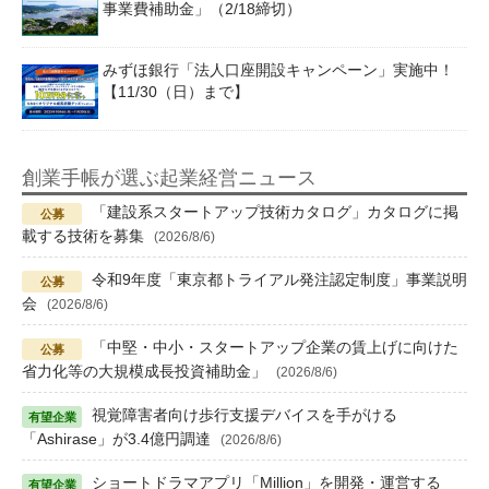
事業費補助金」（2/18締切）
みずほ銀行「法人口座開設キャンペーン」実施中！
【11/30（日）まで】
創業手帳が選ぶ起業経営ニュース
「建設系スタートアップ技術カタログ」カタログに掲
載する技術を募集
(2026/8/6)
令和9年度「東京都トライアル発注認定制度」事業説明
会
(2026/8/6)
「中堅・中小・スタートアップ企業の賃上げに向けた
省力化等の大規模成長投資補助金」
(2026/8/6)
視覚障害者向け歩行支援デバイスを手がける
「Ashirase」が3.4億円調達
(2026/8/6)
ショートドラマアプリ「Million」を開発・運営する