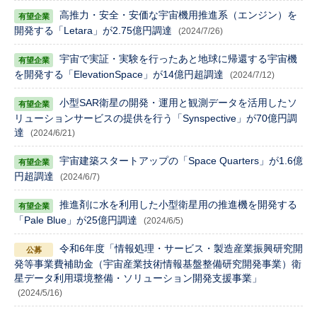
高推力・安全・安価な宇宙機用推進系（エンジン）を
開発する「Letara」が2.75億円調達
(2024/7/26)
宇宙で実証・実験を行ったあと地球に帰還する宇宙機
を開発する「ElevationSpace」が14億円超調達
(2024/7/12)
小型SAR衛星の開発・運用と観測データを活用したソ
リューションサービスの提供を行う「Synspective」が70億円調
達
(2024/6/21)
宇宙建築スタートアップの「Space Quarters」が1.6億
円超調達
(2024/6/7)
推進剤に水を利用した小型衛星用の推進機を開発する
「Pale Blue」が25億円調達
(2024/6/5)
令和6年度「情報処理・サービス・製造産業振興研究開
発等事業費補助金（宇宙産業技術情報基盤整備研究開発事業）衛
星データ利用環境整備・ソリューション開発支援事業」
(2024/5/16)