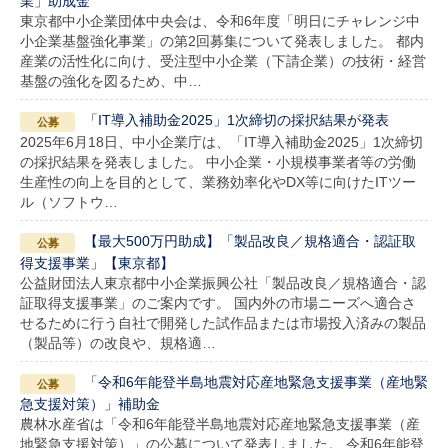
業」助成金
東京都中小企業団体中央会は、令和6年度「明日にチャレンジ中
小企業基盤強化事業」の第2回募集について発表しました。 都内
産業の活性化に向け、受注型中小企業（下請企業）の技術・経営
基盤の強化を図るため、中…
「IT導入補助金2025」1次締切の採択結果が発表
2025年6月18日、中小企業庁は、「IT導入補助金2025」1次締切
の採択結果を発表しました。 中小企業・小規模事業者等の労働
生産性の向上を目的として、業務効率化やDX等に向けたITツー
ル（ソフトウ…
【最大500万円助成】「製品改良／規格適合・認証取
得支援事業」【東京都】
公益財団法人東京都中小企業振興公社「製品改良／規格適合・認
証取得支援事業」のご案内です。 国内外の市場ニーズへ適合さ
せるために行う自社で開発した試作品または市場投入済みの製品
（製品等）の改良や、規格適…
「令和6年能登半島地震対応産地緊急支援事業（産地緊
急支援対策）」補助金
農林水産省は「令和6年能登半島地震対応産地緊急支援事業（産
地緊急支援対策）」の公募について発表しました。 令和6年能登