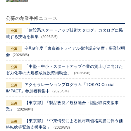
公募の創業手帳ニュース
「建設系スタートアップ技術カタログ」カタログに掲
載する技術を募集
(2026/8/6)
令和9年度「東京都トライアル発注認定制度」事業説明
会
(2026/8/6)
「中堅・中小・スタートアップ企業の賃上げに向けた
省力化等の大規模成長投資補助金」
(2026/8/6)
アクセラレーションプログラム「TOKYO Co-cial
IMPACT」参加者募集中
(2026/8/4)
【東京都】「製品改良／規格適合・認証取得支援事
業」
(2026/8/4)
【東京都】「中東情勢による原材料価格高騰に伴う価
格転嫁等緊急支援事業」
(2026/8/3)