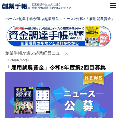
起業直後の全法人に届く
起業･資金調達 国内No.1メディア
ホーム
>
創業手帳が選ぶ起業経営ニュース
>
公募
>
「雇用就農資金」令
創業手帳が選ぶ起業経営ニュース
2026年6月22日
「雇用就農資金」令和8年度第2回目募集