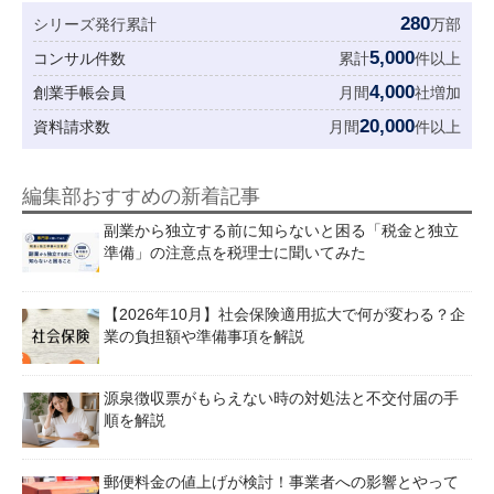
280
シリーズ発行累計
万部
5,000
コンサル件数
累計
件以上
4,000
創業手帳会員
月間
社増加
20,000
資料請求数
月間
件以上
編集部おすすめの新着記事
副業から独立する前に知らないと困る「税金と独立
準備」の注意点を税理士に聞いてみた
【2026年10月】社会保険適用拡大で何が変わる？企
業の負担額や準備事項を解説
源泉徴収票がもらえない時の対処法と不交付届の手
順を解説
郵便料金の値上げが検討！事業者への影響とやって