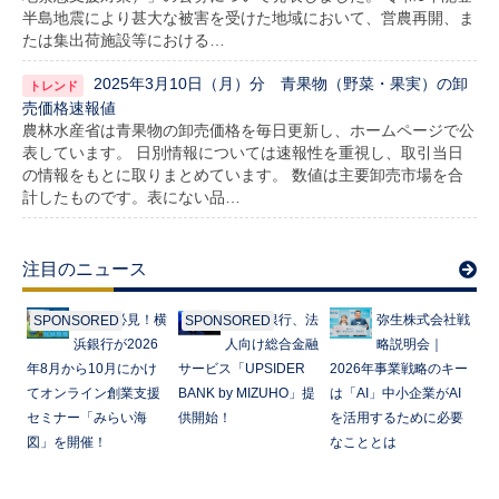
半島地震により甚大な被害を受けた地域において、営農再開、ま
たは集出荷施設等における…
2025年3月10日（月）分 青果物（野菜・果実）の卸
売価格速報値
農林水産省は青果物の卸売価格を毎日更新し、ホームページで公
表しています。 日別情報については速報性を重視し、取引当日
の情報をもとに取りまとめています。 数値は主要卸売市場を合
計したものです。表にない品…
注目のニュース
起業家必見！横
みずほ銀行、法
弥生株式会社戦
SPONSORED
SPONSORED
浜銀行が2026
人向け総合金融
略説明会｜
年8月から10月にかけ
サービス「UPSIDER
2026年事業戦略のキー
てオンライン創業支援
BANK by MIZUHO」提
は「AI」中小企業がAI
セミナー「みらい海
供開始！
を活用するために必要
図」を開催！
なこととは