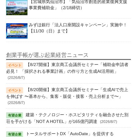
【宮城県気仙沼市】「気仙沼市創造的産業復興支援
事業費補助金」（2/18締切）
みずほ銀行「法人口座開設キャンペーン」実施中！
【11/30（日）まで】
創業手帳が選ぶ起業経営ニュース
【8/27開催】東京商工会議所セミナー「補助金申請者
必見！ 「採択される事業計画」の作り方と生成AI活用術」
(2026/8/7)
【8/20開催】東京商工会議所セミナー「生成AIで売上
を伸ばす 〜基本から、集客・販促・接客・売上分析まで〜」
(2026/8/7)
建築・テクノロジー・ホスピタリティを融合させた別
荘を手がける「NOT A HOTEL」が165億円調達
(2026/8/7)
トータルサポートDX「AutoDate」を提供する