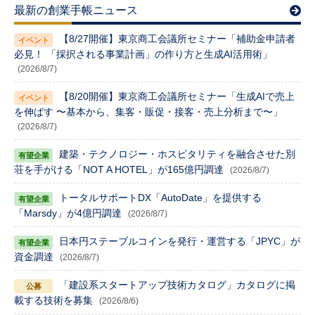
最新の創業手帳ニュース
【8/27開催】東京商工会議所セミナー「補助金申請者
必見！ 「採択される事業計画」の作り方と生成AI活用術」
(2026/8/7)
【8/20開催】東京商工会議所セミナー「生成AIで売上
を伸ばす 〜基本から、集客・販促・接客・売上分析まで〜」
(2026/8/7)
建築・テクノロジー・ホスピタリティを融合させた別
荘を手がける「NOT A HOTEL」が165億円調達
(2026/8/7)
トータルサポートDX「AutoDate」を提供する
「Marsdy」が4億円調達
(2026/8/7)
日本円ステーブルコインを発行・運営する「JPYC」が
資金調達
(2026/8/7)
「建設系スタートアップ技術カタログ」カタログに掲
載する技術を募集
(2026/8/6)