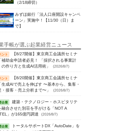
（2/18締切）
みずほ銀行「法人口座開設キャンペ
ーン」実施中！【11/30（日）ま
で】
業手帳が選ぶ起業経営ニュース
【8/27開催】東京商工会議所セミナ
「補助金申請者必見！ 「採択される事業計
」の作り方と生成AI活用術」
(2026/8/7)
【8/20開催】東京商工会議所セミナ
「生成AIで売上を伸ばす 〜基本から、集客・
促・接客・売上分析まで〜」
(2026/8/7)
建築・テクノロジー・ホスピタリテ
を融合させた別荘を手がける「NOT A
TEL」が165億円調達
(2026/8/7)
トータルサポートDX「AutoDate」を