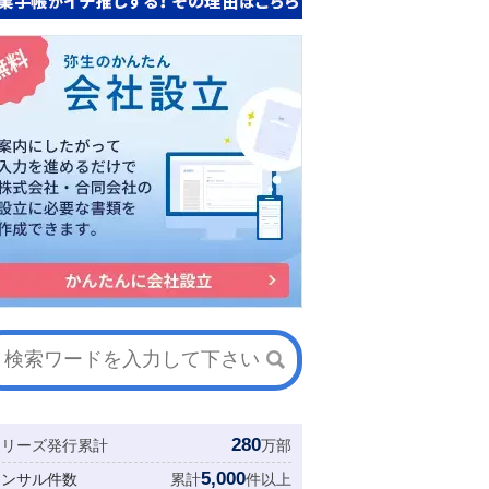
280
シリーズ発行累計
万部
5,000
コンサル件数
累計
件以上