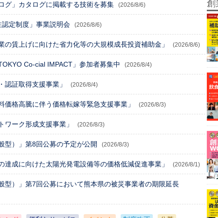
創
ログ」カタログに掲載する技術を募集
(2026/8/6)
注認定制度」事業説明会
(2026/8/6)
業の賃上げに向けた省力化等の大規模成長投資補助金」
(2026/8/6)
O Co-cial IMPACT」参加者募集中
(2026/8/4)
・認証取得支援事業」
(2026/8/4)
料価格高騰に伴う価格転嫁等緊急支援事業」
(2026/8/3)
トワーク形成支援事業」
(2026/8/3)
般型）」第8回公募の予定が公開
(2026/8/3)
の達成に向けた太陽光発電設備等の価格低減促進事業」
(2026/8/1)
般型）」第7回公募において熊本県の被災事業者の期限延長