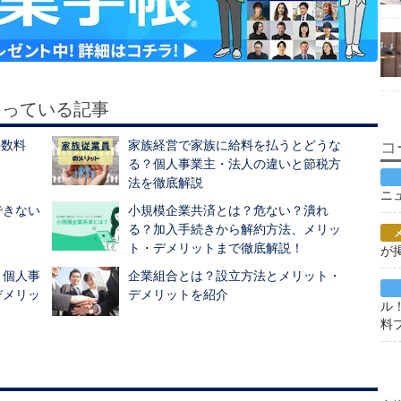
もっている記事
手数料
家族経営で家族に給料を払うとどうな
コ
る？個人事業主・法人の違いと節税方
法を徹底解説
ニ
できない
小規模企業共済とは？危ない？潰れ
る？加入手続きから解約方法、メリッ
ト・デメリットまで徹底解説！
が
？個人事
企業組合とは？設立方法とメリット・
デメリッ
デメリットを紹介
ル
料