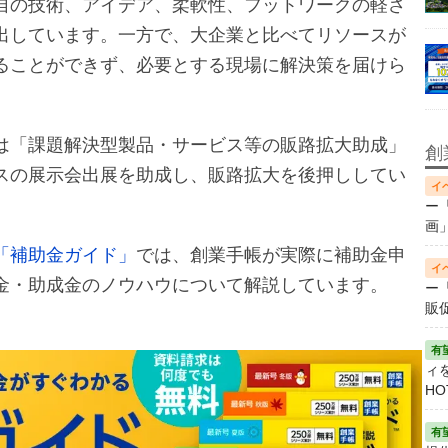
自の技術、アイデア、柔軟性、フットワークの軽さ
出しています。一方で、大企業と比べてリソースが
ることができず、必要とする現場に解決策を届けら
は「課題解決型製品・サービス等の販路拡大助成」
創
スの展示会出展を助成し、販路拡大を後押ししてい
ー
画
「補助金ガイド」
では、創業手帳が実際に補助金申
金・助成金のノウハウについて解説しています。
ー
販
ィ
HO