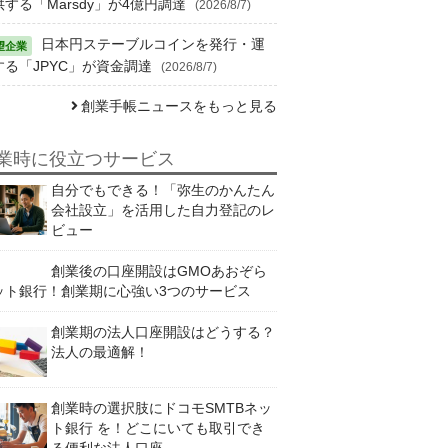
供する「Marsdy」が4億円調達
(2026/8/7)
日本円ステーブルコインを発行・運
する「JPYC」が資金調達
(2026/8/7)
創業手帳ニュースをもっと見る
業時に役立つサービス
自分でもできる！「弥生のかんたん
会社設立」を活用した自力登記のレ
ビュー
創業後の口座開設はGMOあおぞら
ット銀行！創業期に心強い3つのサービス
創業期の法人口座開設はどうする？
法人の最適解！
創業時の選択肢にドコモSMTBネッ
ト銀行 を！どこにいても取引でき
る便利な法人口座