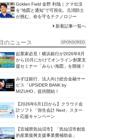
Golden Field 金野 利哉｜クマ出没
を”地図と通知”で可視化。元消防士
が挑む、命を守るテクノロジー
新着記事一覧へ
目のニュース
SPONSORED
起業家必見！横浜銀行が2026年8月
から10月にかけてオンライン創業支
援セミナー「みらい海図」を開催！
みずほ銀行、法人向け総合金融サー
ビス「UPSIDER BANK by
MIZUHO」提供開始！
【2026年6月1日から】クラウド会
計ソフト「弥生会計 Next」スター
ト応援キャンペーン
【宮城県気仙沼市】「気仙沼市創造
的産業復興支援事業費補助金」