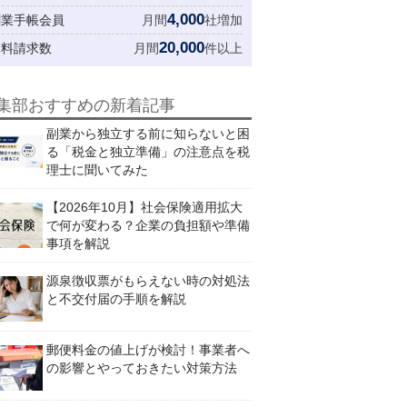
4,000
創業手帳会員
月間
社増加
20,000
資料請求数
月間
件以上
集部おすすめの新着記事
副業から独立する前に知らないと困
る「税金と独立準備」の注意点を税
理士に聞いてみた
【2026年10月】社会保険適用拡大
で何が変わる？企業の負担額や準備
事項を解説
源泉徴収票がもらえない時の対処法
と不交付届の手順を解説
郵便料金の値上げが検討！事業者へ
の影響とやっておきたい対策方法