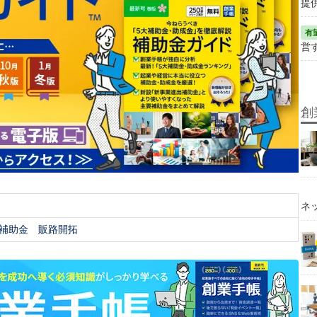
提
営
創
ネ
補助金
販路開拓