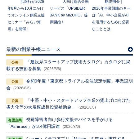
浜銀行が2026
人向け総合金融
略説明会｜
年8月から10月にかけ
サービス「UPSIDER
2026年事業戦略のキー
てオンライン創業支援
BANK by MIZUHO」提
は「AI」中小企業がAI
セミナー「みらい海
供開始！
を活用するために必要
図」を開催！
なこととは
最新の創業手帳ニュース
「建設系スタートアップ技術カタログ」カタログに掲
載する技術を募集
(2026/8/6)
令和9年度「東京都トライアル発注認定制度」事業説明
会
(2026/8/6)
「中堅・中小・スタートアップ企業の賃上げに向けた
省力化等の大規模成長投資補助金」
(2026/8/6)
視覚障害者向け歩行支援デバイスを手がける
「Ashirase」が3.4億円調達
(2026/8/6)
ショートドラマアプリ「Million」を開発・運営する