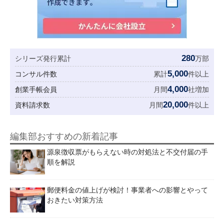
280
シリーズ発行累計
万部
5,000
コンサル件数
累計
件以上
4,000
創業手帳会員
月間
社増加
20,000
資料請求数
月間
件以上
編集部おすすめの新着記事
源泉徴収票がもらえない時の対処法と不交付届の手
順を解説
郵便料金の値上げが検討！事業者への影響とやって
おきたい対策方法