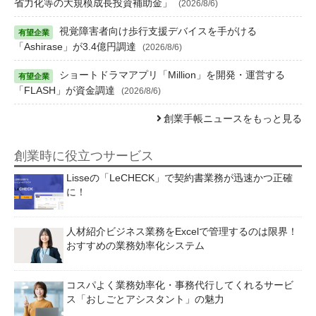
省力化等の大規模成長投資補助金」
(2026/8/6)
視覚障害者向け歩行支援デバイスを手がける
「Ashirase」が3.4億円調達
(2026/8/6)
ショートドラマアプリ「Million」を開発・運営する
「FLASH」が資金調達
(2026/8/6)
創業手帳ニュースをもっと見る
創業時に役立つサービス
Lisseの「LeCHECK」で契約書業務が迅速かつ正確
に！
人材紹介ビジネス業務をExcelで管理するのは限界！
おすすめの業務効率化システム
コスパよく業務効率化・事務代行してくれるサービ
ス「おしごとアシスタント」の魅力