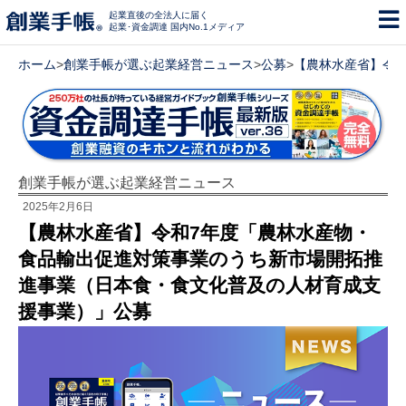
起業直後の全法人に届く
起業･資金調達 国内No.1メディア
ホーム
>
創業手帳が選ぶ起業経営ニュース
>
公募
>
【農林水産省】令
創業手帳が選ぶ起業経営ニュース
2025年2月6日
【農林水産省】令和7年度「農林水産物・
食品輸出促進対策事業のうち新市場開拓推
進事業（日本食・食文化普及の人材育成支
援事業）」公募