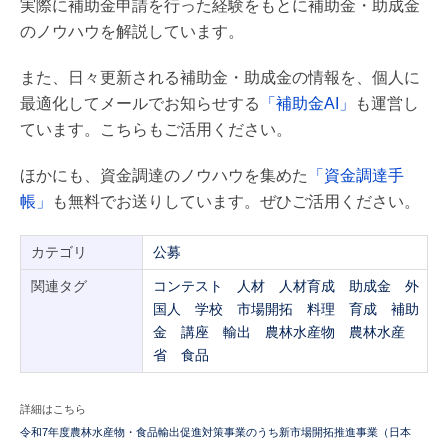
実際に補助金申請を行った経験をもとに補助金・助成金
のノウハウを解説しています。
また、日々更新される補助金・助成金の情報を、個人に
最適化してメールでお知らせする
「補助金AI」
も運営し
ています。こちらもご活用ください。
ほかにも、資金調達のノウハウを集めた
「資金調達手
帳」
も無料でお送りしています。ぜひご活用ください。
カテゴリ
公募
関連タグ
コンテスト
人材
人材育成
助成金
外
国人
学校
市場開拓
料理
育成
補助
金
講座
輸出
農林水産物
農林水産
省
食品
詳細はこちら
令和7年度農林水産物・食品輸出促進対策事業のうち新市場開拓推進事業（日本