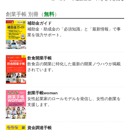
創業手帳 別冊（
無料
）
補助金ガイド
補助金・助成金の「必須知識」と「最新情報」で事
業を強力サポート。
飲食開業手帳
飲食店の開業に特化した最新の開業ノウハウが掲載
されています。
創業手帳woman
女性起業家のロールモデルを発信し、女性の創業を
支援します。
資金調達手帳