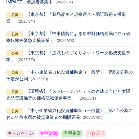
IMPACT」参加者募集中
(2026/8/4)
【東京都】「製品改良／規格適合・認証取得支援事
業」
(2026/8/4)
【東京都】「中東情勢による原材料価格高騰に伴う価
格転嫁等緊急支援事業」
(2026/8/3)
【東京都】「広域ものづくりネットワーク形成支援事
業」
(2026/8/3)
「中小企業省力化投資補助金（一般型）」第8回公募の
予定が公開
(2026/8/3)
【環境省】「ストレージパリティの達成に向けた太陽
光発電設備等の価格低減促進事業」
(2026/8/1)
「中小企業省力化投資補助金（一般型）」第7回公募に
おいて熊本県の被災事業者の期限延長
(2026/7/31)
キャンペーン
女性対象
有望企業
トレンド