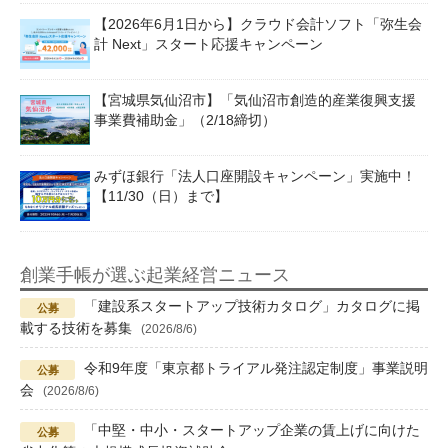
【2026年6月1日から】クラウド会計ソフト「弥生会
計 Next」スタート応援キャンペーン
【宮城県気仙沼市】「気仙沼市創造的産業復興支援
事業費補助金」（2/18締切）
みずほ銀行「法人口座開設キャンペーン」実施中！
【11/30（日）まで】
創業手帳が選ぶ起業経営ニュース
「建設系スタートアップ技術カタログ」カタログに掲
載する技術を募集
(2026/8/6)
令和9年度「東京都トライアル発注認定制度」事業説明
会
(2026/8/6)
「中堅・中小・スタートアップ企業の賃上げに向けた