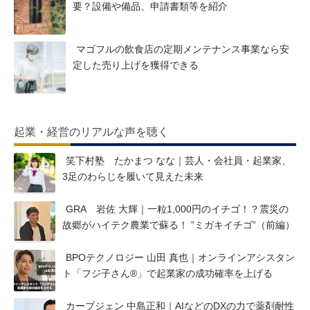
要？設備や備品、申請書類等を紹介
マゴフルの飲食店の定期メンテナンス事業なら安
定した売り上げを獲得できる
起業・経営のリアルな声を聴く
笑下村塾 たかまつ なな｜芸人・会社員・起業家、
3足のわらじを履いて見えた未来
GRA 岩佐 大輝｜一粒1,000円のイチゴ！？震災の
故郷がハイテク農業で蘇る！ ”ミガキイチゴ”（前編）
BPOテクノロジー 山田 真也｜オンラインアシスタン
ト「フジ子さん®」で起業家の成功確率を上げる
カーブジェン 中島正和｜AIなどのDXの力で薬剤耐性