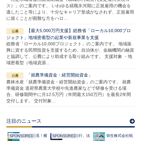
ス）」のご案内です。 いわゆる就職氷河期に正規雇用の機会を
逃したこと等により、十分なキャリア形成がなされず、正規雇用
に就くことが困難な方をハロ…
【最大5,000万円支援】総務省「ローカル10,000プロ
ジェクト」地域密着型の起業や新規事業を支援
総務省「ローカル10,000プロジェクト」のご案内です。 地域振
興に資する民間投資を支援するため、自治体が、金融機関の融資
と協調して、公費により助成する取り組みです。 支援対象 ・地
域密着型（地域資源…
「就農準備資金・経営開始資金」
農林水産「就農準備資金・経営開始資金」のご案内です。 就農
準備資金 道府県農業大学校や先進農家などで研修を受ける場
合、研修期間中に月12.5万円（年間最大150万円）を最長2年間
交付します。 交付対象…
注目のニュース
起業家必見！横
みずほ銀行、法
弥生株式会社戦
SPONSORED
SPONSORED