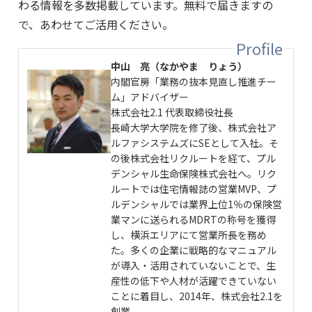
わる情報を多数掲載しています。無料で届きますの
で、あわせてご活用ください。
中山 亮（なかやま りょう）
内閣官房「業務の抜本見直し推進チー
ム」アドバイザー
株式会社2.1 代表取締役社長
長崎大学大学院を修了後、株式会社ア
ルファシステムズにSEとして入社。そ
の後株式会社リクルートを経て、プル
デンシャル生命保険株式会社へ。リク
ルートでは住宅情報誌の営業MVP、プ
ルデンシャルでは業界上位1％の保険営
業マンに送られるMDRTの称号を獲得
し、横浜エリアにて営業所長を務め
た。多くの企業に戦略的なマニュアル
が導入・活用されていないことで、生
産性の低下や人材が活躍できていない
ことに着目し、2014年、株式会社2.1を
創業。