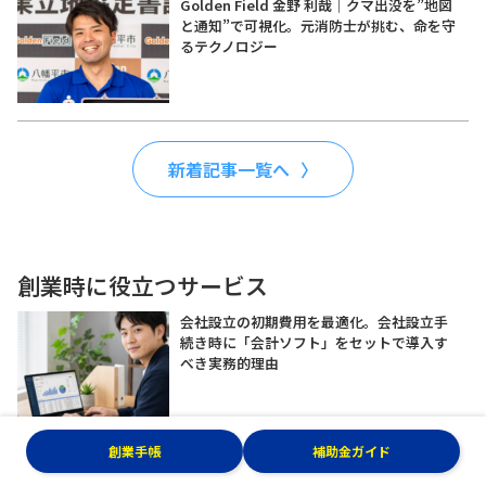
Golden Field 金野 利哉｜クマ出没を”地図
と通知”で可視化。元消防士が挑む、命を守
るテクノロジー
新着記事一覧へ
創業時に役立つサービス
会社設立の初期費用を最適化。会社設立手
続き時に「会計ソフト」をセットで導入す
べき実務的理由
創業手帳
補助金ガイド
副業・フリーランスの第一歩。『弥生のか