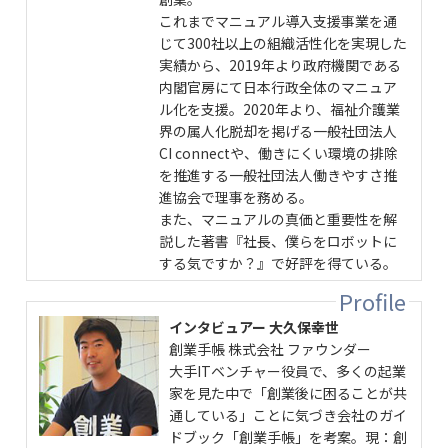
これまでマニュアル導入支援事業を通
じて300社以上の組織活性化を実現した
実績から、2019年より政府機関である
内閣官房にて日本行政全体のマニュア
ル化を支援。2020年より、福祉介護業
界の属人化脱却を掲げる一般社団法人
CI connectや、働きにくい環境の排除
を推進する一般社団法人働きやすさ推
進協会で理事を務める。
また、マニュアルの真価と重要性を解
説した著書『社長、僕らをロボットに
する気ですか？』で好評を得ている。
インタビュアー 大久保幸世
創業手帳 株式会社 ファウンダー
大手ITベンチャー役員で、多くの起業
家を見た中で「創業後に困ることが共
通している」ことに気づき会社のガイ
ドブック「創業手帳」を考案。現：創