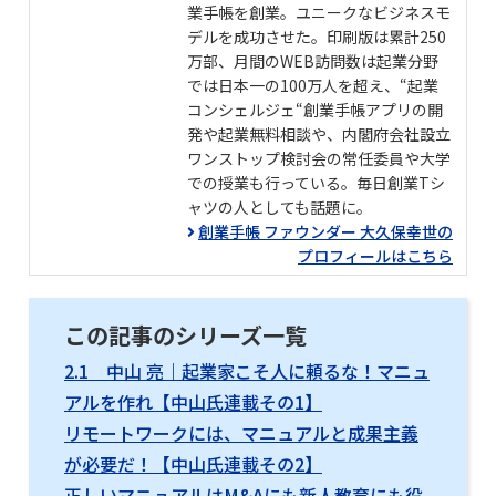
業手帳を創業。ユニークなビジネスモ
デルを成功させた。印刷版は累計250
万部、月間のWEB訪問数は起業分野
では日本一の100万人を超え、“起業
コンシェルジェ“創業手帳アプリの開
発や起業無料相談や、内閣府会社設立
ワンストップ検討会の常任委員や大学
での授業も行っている。毎日創業Tシ
ャツの人としても話題に。
創業手帳 ファウンダー 大久保幸世の
プロフィールはこちら
この記事のシリーズ一覧
2.1 中山 亮｜起業家こそ人に頼るな！マニュ
アルを作れ【中山氏連載その1】
リモートワークには、マニュアルと成果主義
が必要だ！【中山氏連載その2】
正しいマニュアルはM&Aにも新人教育にも役