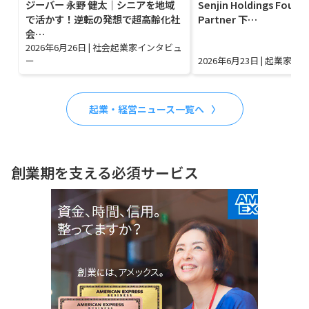
ジーバー 永野 健太｜シニアを地域
Senjin Holdings Found
で活かす！逆転の発想で超高齢化社
Partner 下…
会…
2026年6月26日
|
社会起業家インタビュ
ー
2026年6月23日
|
起業家イ
起業・経営ニュース一覧へ
創業期を支える必須サービス