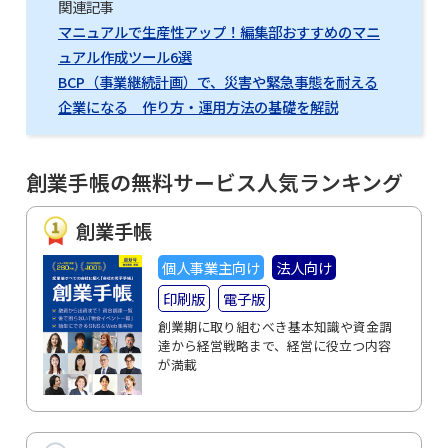
関連記事
マニュアルで生産性アップ！編集部おすすめのマニ
ュアル作成ツール6選
BCP（事業継続計画）で、災害や緊急事態を耐える
企業になる 作り方・運用方法の基礎を解説
創業手帳の無料サービス人気ランキング
創業手帳
個人事業主向け
法人向け
印刷版
電子版
創業期に取り組むべき基本知識や資金調
達から経営戦略まで、経営に役立つ内容
が満載