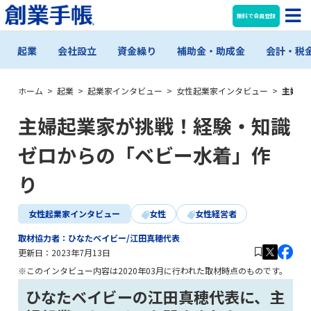
無料で会員登録
起業
会社設立
資金繰り
補助金・助成金
会計・税
ホーム
>
起業
>
起業家インタビュー
>
女性起業家インタビュー
>
主婦起
主婦起業家が挑戦！経験・知識
ゼロからの「ベビー水着」作
り
女性起業家インタビュー
女性
女性経営者
取材協力者：ひなたベイビー/江田真穂代表
更新日：
2023年7月13日
※このインタビュー内容は2020年03月に行われた取材時点のものです。
ひなたベイビーの江田真穂代表に、主