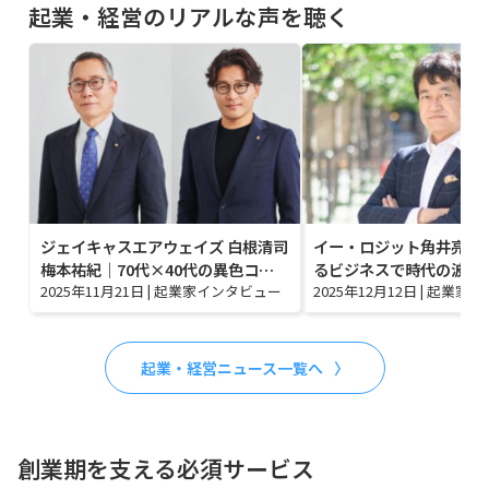
起業・経営のリアルな声を聴く
ジェイキャスエアウェイズ 白根清司
イー・ロジット角井亮一
梅本祐紀｜70代×40代の異色コ…
るビジネスで時代の波に
2025年11月21日
|
起業家インタビュー
2025年12月12日
|
起業家イ
起業・経営ニュース一覧へ
創業期を支える必須サービス