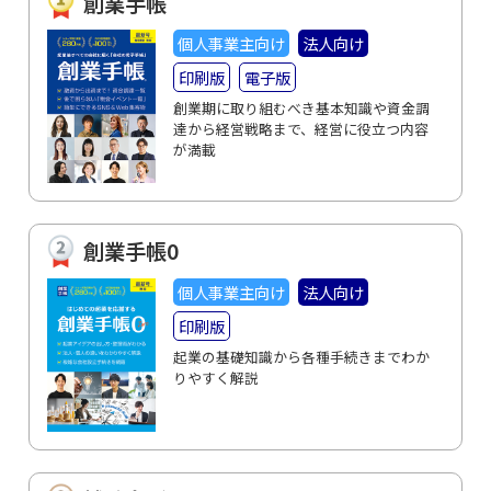
創業手帳
個人事業主向け
法人向け
印刷版
電子版
創業期に取り組むべき基本知識や資金調
達から経営戦略まで、経営に役立つ内容
が満載
創業手帳0
個人事業主向け
法人向け
印刷版
起業の基礎知識から各種手続きまでわか
りやすく解説