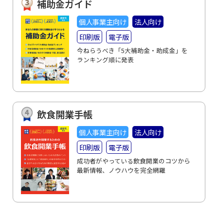
補助金ガイド
個人事業主向け
法人向け
印刷版
電子版
今ねらうべき「5大補助金・助成金」を
ランキング順に発表
飲食開業手帳
個人事業主向け
法人向け
印刷版
電子版
成功者がやっている飲食開業のコツから
最新情報、ノウハウを完全網羅