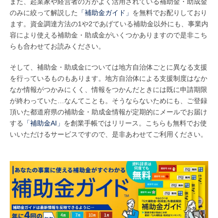
また、起業家や経営者の方がよく活用されている補助金・助成金
のみに絞って解説した
「補助金ガイド」
を無料でお配りしており
ます。資金調達方法の1や2であげている補助金以外にも、事業内
容により使える補助金・助成金がいくつかありますので是非こち
らも合わせてお読みください。
そして、補助金・助成金については地方自治体ごとに異なる支援
を行っているものもあります。地方自治体による支援制度はなか
なか情報がつかみにくく、情報をつかんだときには既に申請期限
が終わっていた…なんてことも。そうならないためにも、ご登録
頂いた都道府県の補助金・助成金情報が定期的にメールでお届け
する
「補助金AI」
を創業手帳ではリリース。こちらも無料でお使
いいただけるサービスですので、是非あわせてご利用ください。