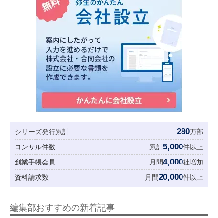
280
シリーズ発行累計
万部
5,000
コンサル件数
累計
件以上
4,000
創業手帳会員
月間
社増加
20,000
資料請求数
月間
件以上
編集部おすすめの新着記事