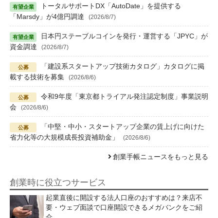
トータルサポートDX「AutoDate」を提供する
「Marsdy」が4億円調達
(2026/8/7)
日本円ステーブルコインを発行・運営する「JPYC」が
資金調達
(2026/8/7)
「建設系スタートアップ技術カタログ」カタログに掲
載する技術を募集
(2026/8/6)
令和9年度「東京都トライアル発注認定制度」事業説明
会
(2026/8/6)
「中堅・中小・スタートアップ企業の賃上げに向けた
省力化等の大規模成長投資補助金」
(2026/8/6)
創業手帳ニュースをもっと見る
創業時に役立つサービス
起業直後に開設する法人口座のおすすめは？来店不
要・ウェブ面談で口座開設できるメガバンクをご紹
介