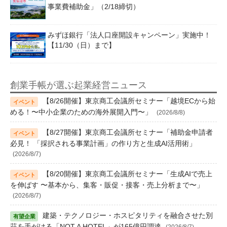
事業費補助金」（2/18締切）
みずほ銀行「法人口座開設キャンペーン」実施中！
【11/30（日）まで】
創業手帳が選ぶ起業経営ニュース
【8/26開催】東京商工会議所セミナー「越境ECから始
める！〜中小企業のための海外展開入門〜」
(2026/8/8)
【8/27開催】東京商工会議所セミナー「補助金申請者
必見！ 「採択される事業計画」の作り方と生成AI活用術」
(2026/8/7)
【8/20開催】東京商工会議所セミナー「生成AIで売上
を伸ばす 〜基本から、集客・販促・接客・売上分析まで〜」
(2026/8/7)
建築・テクノロジー・ホスピタリティを融合させた別
荘を手がける「NOT A HOTEL」が165億円調達
(2026/8/7)