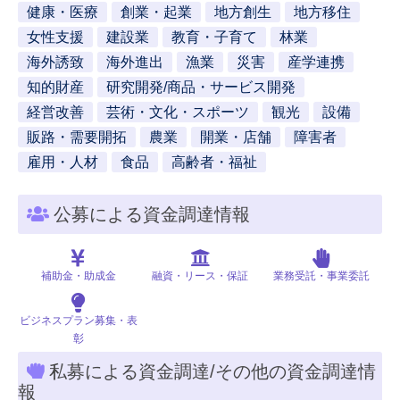
健康・医療
創業・起業
地方創生
地方移住
女性支援
建設業
教育・子育て
林業
海外誘致
海外進出
漁業
災害
産学連携
知的財産
研究開発/商品・サービス開発
経営改善
芸術・文化・スポーツ
観光
設備
販路・需要開拓
農業
開業・店舗
障害者
雇用・人材
食品
高齢者・福祉
公募による資金調達情報
補助金・助成金
融資・リース・保証
業務受託・事業委託
ビジネスプラン募集・表
彰
私募による資金調達/その他の資金調達情
報