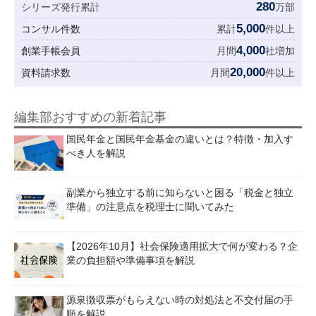
280
シリーズ発行累計
万部
5,000
コンサル件数
累計
件以上
4,000
創業手帳会員
月間
社増加
20,000
資料請求数
月間
件以上
編集部おすすめの新着記事
国民年金と国民年金基金の違いとは？特徴・加入す
べき人を解説
副業から独立する前に知らないと困る「税金と独立
準備」の注意点を税理士に聞いてみた
【2026年10月】社会保険適用拡大で何が変わる？企
業の負担額や準備事項を解説
源泉徴収票がもらえない時の対処法と不交付届の手
順を解説