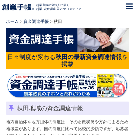
起業直後の全法人に届く
起業･資金調達 国内No.1メディア
ホーム
>
資金調達手帳
> 秋田
日々制度が変わる
秋田の最新資金調達情報
を
掲載
秋田地域の資金調達情報
地方自治体や地方団体の制度は、その財政状況や方針によるため
地域差があります。国の制度に比べて比較的少額ですが、応募者