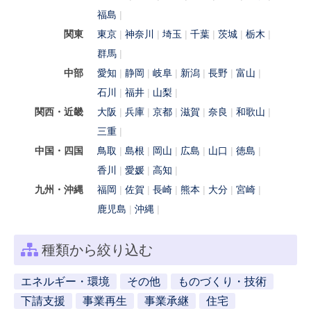
福島
関東
東京
神奈川
埼玉
千葉
茨城
栃木
群馬
中部
愛知
静岡
岐阜
新潟
長野
富山
石川
福井
山梨
関西・近畿
大阪
兵庫
京都
滋賀
奈良
和歌山
三重
中国・四国
鳥取
島根
岡山
広島
山口
徳島
香川
愛媛
高知
九州・沖縄
福岡
佐賀
長崎
熊本
大分
宮崎
鹿児島
沖縄
種類から絞り込む
エネルギー・環境
その他
ものづくり・技術
下請支援
事業再生
事業承継
住宅