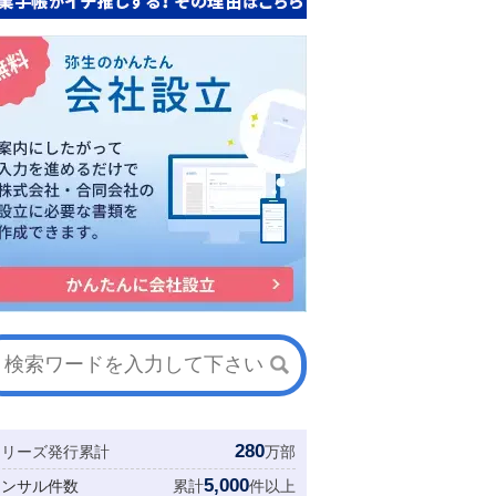
280
シリーズ発行累計
万部
5,000
コンサル件数
累計
件以上