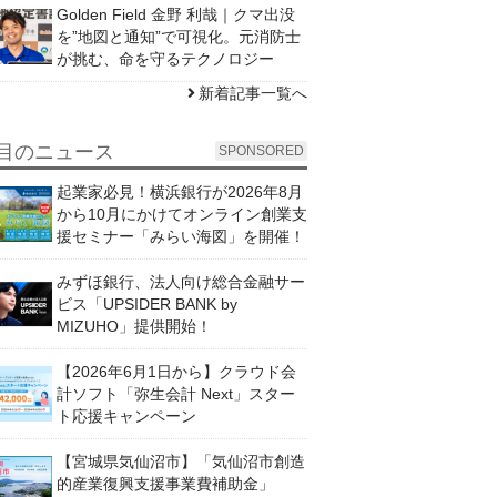
Golden Field 金野 利哉｜クマ出没
を”地図と通知”で可視化。元消防士
が挑む、命を守るテクノロジー
新着記事一覧へ
目のニュース
SPONSORED
起業家必見！横浜銀行が2026年8月
から10月にかけてオンライン創業支
援セミナー「みらい海図」を開催！
みずほ銀行、法人向け総合金融サー
ビス「UPSIDER BANK by
MIZUHO」提供開始！
【2026年6月1日から】クラウド会
計ソフト「弥生会計 Next」スター
ト応援キャンペーン
【宮城県気仙沼市】「気仙沼市創造
的産業復興支援事業費補助金」