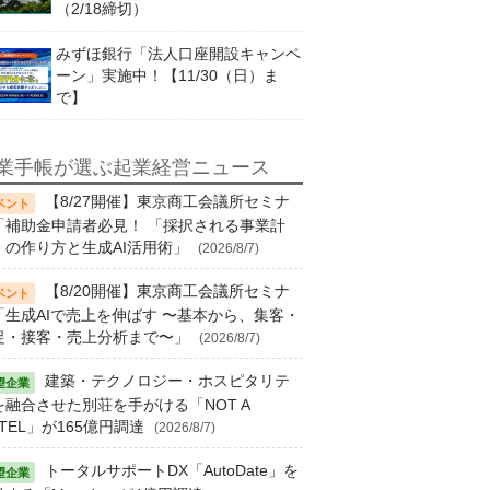
（2/18締切）
みずほ銀行「法人口座開設キャンペ
ーン」実施中！【11/30（日）ま
で】
業手帳が選ぶ起業経営ニュース
【8/27開催】東京商工会議所セミナ
「補助金申請者必見！ 「採択される事業計
」の作り方と生成AI活用術」
(2026/8/7)
【8/20開催】東京商工会議所セミナ
「生成AIで売上を伸ばす 〜基本から、集客・
促・接客・売上分析まで〜」
(2026/8/7)
建築・テクノロジー・ホスピタリテ
を融合させた別荘を手がける「NOT A
TEL」が165億円調達
(2026/8/7)
トータルサポートDX「AutoDate」を