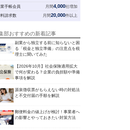
4,000
創業手帳会員
月間
社増加
20,000
資料請求数
月間
件以上
集部おすすめの新着記事
副業から独立する前に知らないと困
る「税金と独立準備」の注意点を税
理士に聞いてみた
【2026年10月】社会保険適用拡大
で何が変わる？企業の負担額や準備
事項を解説
源泉徴収票がもらえない時の対処法
と不交付届の手順を解説
郵便料金の値上げが検討！事業者へ
の影響とやっておきたい対策方法