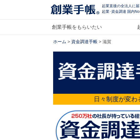
起業直後の全法人に届
起業･資金調達 国内No
創業手帳をもらいたい
ホーム
>
資金調達手帳
> 滋賀
日々制度が変わ