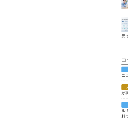
元
コ
ニ
が
ル
料