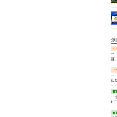
創
ー
画
ー
販
ィ
HO