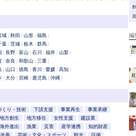
編
宮城
秋田
山形
福島
千葉
茨城
栃木
群馬
潟
長野
富山
石川
福井
山梨
賀
奈良
和歌山
三重
島
山口
徳島
香川
愛媛
高知
本
大分
宮崎
鹿児島
沖縄
づくり・技術
下請支援
事業再生
事業承継
地方創生
地方移住
女性支援
建設業
海外進出
漁業
災害
産学連携
知的財産
営改善
芸術・文化・スポーツ
観光
設備