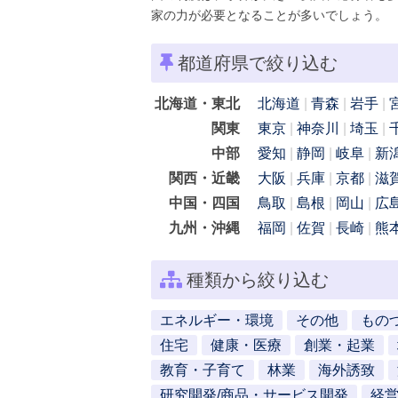
家の力が必要となることが多いでしょう。
都道府県で絞り込む
北海道・東北
北海道
青森
岩手
関東
東京
神奈川
埼玉
中部
愛知
静岡
岐阜
新
関西・近畿
大阪
兵庫
京都
滋
中国・四国
鳥取
島根
岡山
広
九州・沖縄
福岡
佐賀
長崎
熊
種類から絞り込む
エネルギー・環境
その他
もの
住宅
健康・医療
創業・起業
教育・子育て
林業
海外誘致
研究開発/商品・サービス開発
経