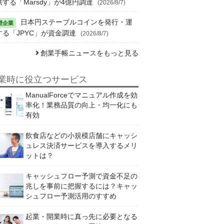
供する「Marsdy」が4億円調達
(2026/8/7)
日本円ステーブルコインを発行・運
する「JPYC」が資金調達
(2026/8/7)
創業手帳ニュースをもっと見る
業時に役立つサービス
ManualForceでマニュアル作成を効
率化！業務品質の向上・均一化にも
有効
飲食店などの小規模店舗にキャッシ
ュレス決済サービスを導入するメリ
ットは？
キャッシュフロー予測で資金不足の
兆しを事前に把握するには？キャッ
シュフロー予測活用のすすめ
起業・開業時に真っ先に必要となる