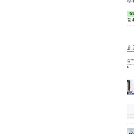
提
営
創