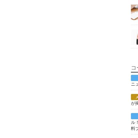
コ
ニ
が
ル
料