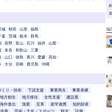
編
宮城
秋田
山形
福島
千葉
茨城
栃木
群馬
潟
長野
富山
石川
福井
山梨
賀
奈良
和歌山
三重
島
山口
徳島
香川
愛媛
高知
本
大分
宮崎
鹿児島
沖縄
づくり・技術
下請支援
事業再生
事業承継
地方創生
地方移住
女性支援
建設業
海外進出
漁業
災害
産学連携
知的財産
営改善
芸術・文化・スポーツ
観光
設備