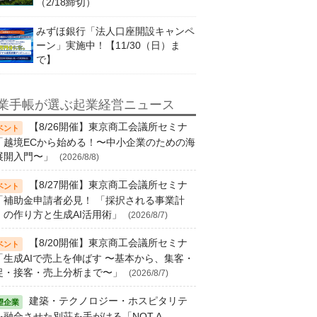
（2/18締切）
みずほ銀行「法人口座開設キャンペ
ーン」実施中！【11/30（日）ま
で】
業手帳が選ぶ起業経営ニュース
【8/26開催】東京商工会議所セミナ
「越境ECから始める！〜中小企業のための海
展開入門〜」
(2026/8/8)
【8/27開催】東京商工会議所セミナ
「補助金申請者必見！ 「採択される事業計
」の作り方と生成AI活用術」
(2026/8/7)
【8/20開催】東京商工会議所セミナ
「生成AIで売上を伸ばす 〜基本から、集客・
促・接客・売上分析まで〜」
(2026/8/7)
建築・テクノロジー・ホスピタリテ
を融合させた別荘を手がける「NOT A