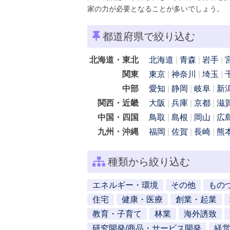
家の力が必要となることが多いでしょう。
都道府県で絞り込む
北海道・東北
北海道
青森
岩手
関東
東京
神奈川
埼玉
中部
愛知
静岡
岐阜
新
関西・近畿
大阪
兵庫
京都
滋
中国・四国
鳥取
島根
岡山
広
九州・沖縄
福岡
佐賀
長崎
熊
種類から絞り込む
エネルギー・環境
その他
もの
住宅
健康・医療
創業・起業
教育・子育て
林業
海外誘致
研究開発/商品・サービス開発
経