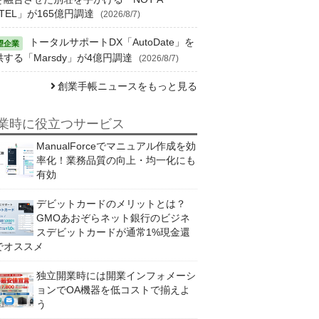
TEL」が165億円調達
(2026/8/7)
トータルサポートDX「AutoDate」を
供する「Marsdy」が4億円調達
(2026/8/7)
創業手帳ニュースをもっと見る
業時に役立つサービス
ManualForceでマニュアル作成を効
率化！業務品質の向上・均一化にも
有効
デビットカードのメリットとは？
GMOあおぞらネット銀行のビジネ
スデビットカードが通常1%現金還
でオススメ
独立開業時には開業インフォメーシ
ョンでOA機器を低コストで揃えよ
う