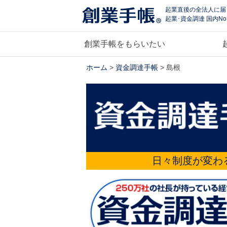
起業直後の全法人に届
起業･資金調達 国内No
創業手帳をもらいたい
ホーム
>
資金調達手帳
> 島根
日々制度が変わ