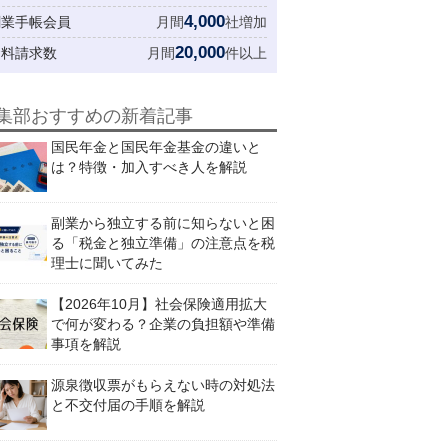
4,000
創業手帳会員
月間
社増加
20,000
資料請求数
月間
件以上
集部おすすめの新着記事
国民年金と国民年金基金の違いと
は？特徴・加入すべき人を解説
副業から独立する前に知らないと困
る「税金と独立準備」の注意点を税
理士に聞いてみた
【2026年10月】社会保険適用拡大
で何が変わる？企業の負担額や準備
事項を解説
源泉徴収票がもらえない時の対処法
と不交付届の手順を解説