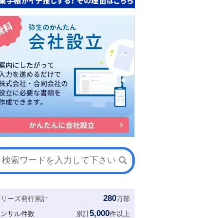
280
シリーズ発行累計
万部
5,000
コンサル件数
累計
件以上