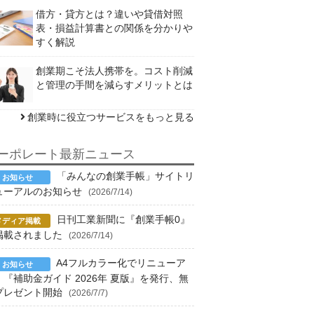
借方・貸方とは？違いや貸借対照
表・損益計算書との関係を分かりや
すく解説
創業期こそ法人携帯を。コスト削減
と管理の手間を減らすメリットとは
創業時に役立つサービスをもっと見る
ーポレート最新ニュース
「みんなの創業手帳」サイトリ
ューアルのお知らせ
(2026/7/14)
日刊工業新聞に『創業手帳0』
掲載されました
(2026/7/14)
A4フルカラー化でリニューア
！『補助金ガイド 2026年 夏版』を発行、無
プレゼント開始
(2026/7/7)