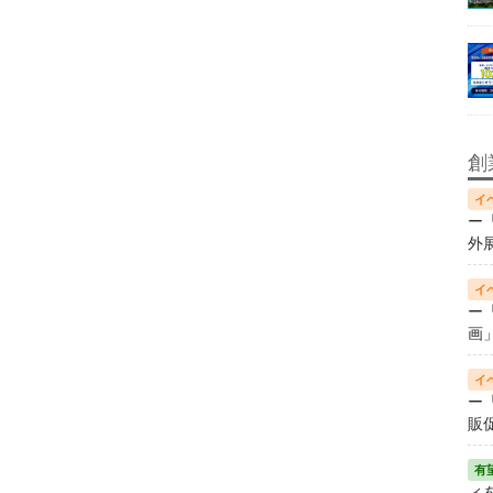
創
ー
外
ー
画
ー
販
ィ