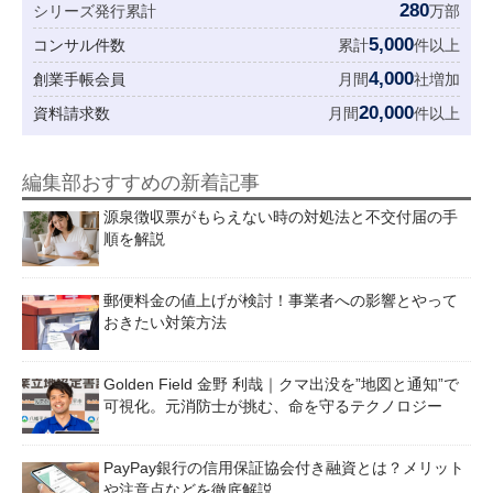
280
シリーズ発行累計
万部
5,000
コンサル件数
累計
件以上
4,000
創業手帳会員
月間
社増加
20,000
資料請求数
月間
件以上
編集部おすすめの新着記事
源泉徴収票がもらえない時の対処法と不交付届の手
順を解説
郵便料金の値上げが検討！事業者への影響とやって
おきたい対策方法
Golden Field 金野 利哉｜クマ出没を”地図と通知”で
可視化。元消防士が挑む、命を守るテクノロジー
PayPay銀行の信用保証協会付き融資とは？メリット
や注意点などを徹底解説