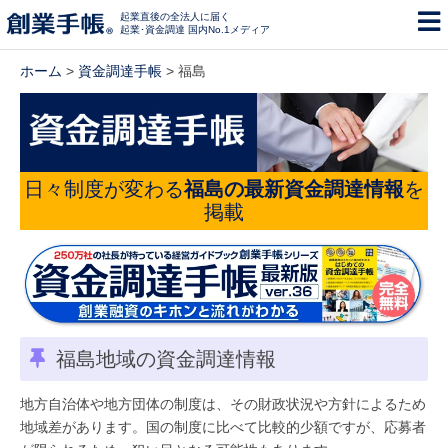
起業直後の全法人に届く
起業･資金調達 国内No.1メディア
ホーム
>
資金調達手帳
> 福島
日々制度が変わる
福島の最新資金調達情報
を
掲載
福島地域の資金調達情報
地方自治体や地方団体の制度は、その財政状況や方針によるため
地域差があります。国の制度に比べて比較的少額ですが、応募者