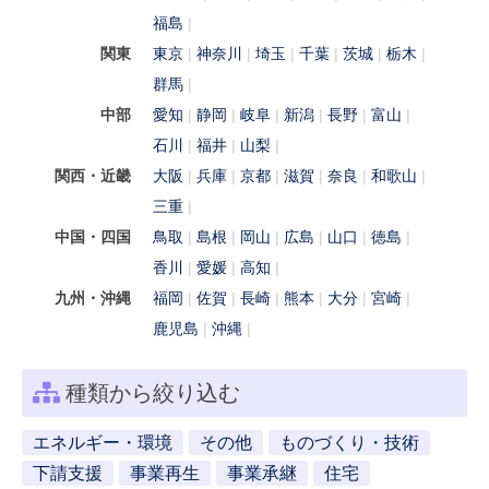
福島
関東
東京
神奈川
埼玉
千葉
茨城
栃木
群馬
中部
愛知
静岡
岐阜
新潟
長野
富山
石川
福井
山梨
関西・近畿
大阪
兵庫
京都
滋賀
奈良
和歌山
三重
中国・四国
鳥取
島根
岡山
広島
山口
徳島
香川
愛媛
高知
九州・沖縄
福岡
佐賀
長崎
熊本
大分
宮崎
鹿児島
沖縄
種類から絞り込む
エネルギー・環境
その他
ものづくり・技術
下請支援
事業再生
事業承継
住宅