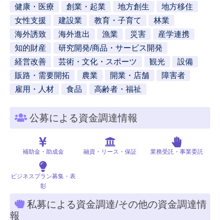
健康・医療
創業・起業
地方創生
地方移住
女性支援
建設業
教育・子育て
林業
海外誘致
海外進出
漁業
災害
産学連携
知的財産
研究開発/商品・サービス開発
経営改善
芸術・文化・スポーツ
観光
設備
販路・需要開拓
農業
開業・店舗
障害者
雇用・人材
食品
高齢者・福祉
公募による資金調達情報
補助金・助成金
融資・リース・保証
業務受託・事業委託
ビジネスプラン募集・表
彰
私募による資金調達/その他の資金調達情
報