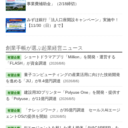
事業費補助金」（2/18締切）
みずほ銀行「法人口座開設キャンペーン」実施中！
【11/30（日）まで】
創業手帳が選ぶ起業経営ニュース
ショートドラマアプリ「Million」を開発・運営する
「FLASH」が資金調達
(2026/8/6)
量子コンピューティングの産業活用に向けた技術開発
を進める「JIJ」が8.4億円調達
(2026/8/6)
建設用3Dプリンター「Polyuse One」を開発・提供す
る「Polyuse」が11億円調達
(2026/8/5)
「ナレッジワーク」が35億円調達 セールスAIエージ
ェントOSの提供を開始
(2026/8/5)
AIエージェントを核した求人媒体「AVACAREER」を