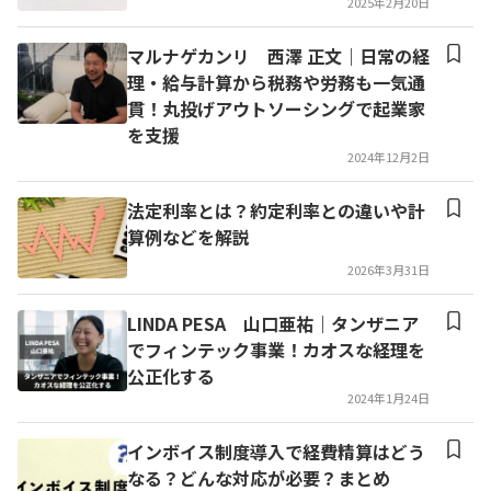
2025年2月20日
マルナゲカンリ 西澤 正文｜日常の経
理・給与計算から税務や労務も一気通
貫！丸投げアウトソーシングで起業家
を支援
2024年12月2日
法定利率とは？約定利率との違いや計
算例などを解説
2026年3月31日
LINDA PESA 山口亜祐｜タンザニア
でフィンテック事業！カオスな経理を
公正化する
2024年1月24日
インボイス制度導入で経費精算はどう
なる？どんな対応が必要？まとめ