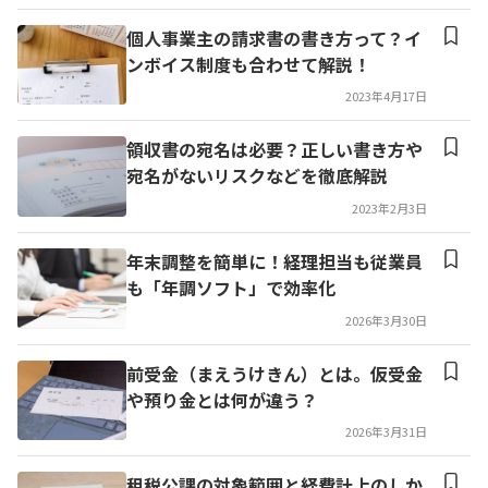
個人事業主の請求書の書き方って？イ
ンボイス制度も合わせて解説！
2023年4月17日
領収書の宛名は必要？正しい書き方や
宛名がないリスクなどを徹底解説
2023年2月3日
年末調整を簡単に！経理担当も従業員
も「年調ソフト」で効率化
2026年3月30日
前受金（まえうけきん）とは。仮受金
や預り金とは何が違う？
2026年3月31日
租税公課の対象範囲と経費計上のしか