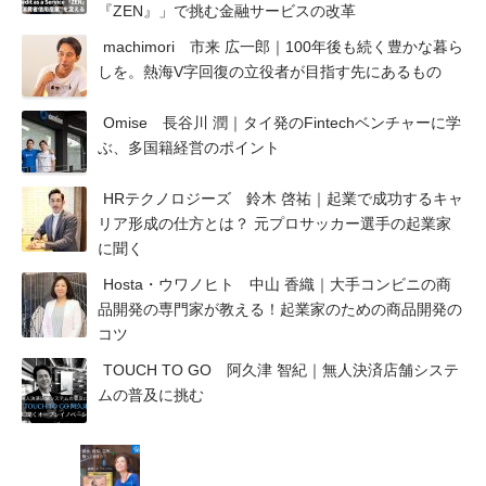
『ZEN』」で挑む金融サービスの改革
machimori 市来 広一郎｜100年後も続く豊かな暮ら
しを。熱海V字回復の立役者が目指す先にあるもの
Omise 長谷川 潤｜タイ発のFintechベンチャーに学
ぶ、多国籍経営のポイント
HRテクノロジーズ 鈴木 啓祐｜起業で成功するキャ
リア形成の仕方とは？ 元プロサッカー選手の起業家
に聞く
Hosta・ウワノヒト 中山 香織｜大手コンビニの商
品開発の専門家が教える！起業家のための商品開発の
コツ
TOUCH TO GO 阿久津 智紀｜無人決済店舗システ
ムの普及に挑む