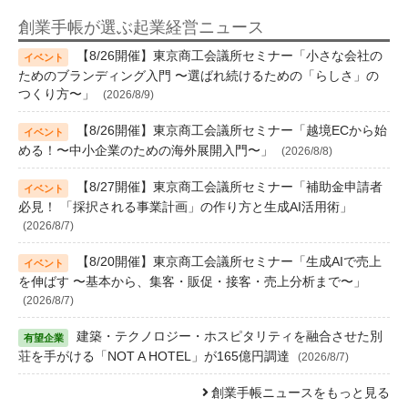
創業手帳が選ぶ起業経営ニュース
【8/26開催】東京商工会議所セミナー「小さな会社の
ためのブランディング入門 〜選ばれ続けるための「らしさ」の
つくり方〜」
(2026/8/9)
【8/26開催】東京商工会議所セミナー「越境ECから始
める！〜中小企業のための海外展開入門〜」
(2026/8/8)
【8/27開催】東京商工会議所セミナー「補助金申請者
必見！ 「採択される事業計画」の作り方と生成AI活用術」
(2026/8/7)
【8/20開催】東京商工会議所セミナー「生成AIで売上
を伸ばす 〜基本から、集客・販促・接客・売上分析まで〜」
(2026/8/7)
建築・テクノロジー・ホスピタリティを融合させた別
荘を手がける「NOT A HOTEL」が165億円調達
(2026/8/7)
創業手帳ニュースをもっと見る