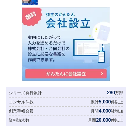
280
シリーズ発行累計
万部
5,000
コンサル件数
累計
件以上
4,000
創業手帳会員
月間
社増加
20,000
資料請求数
月間
件以上