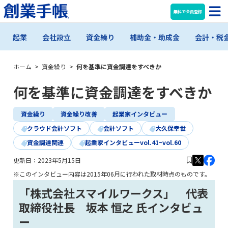
無料で会員登録
起業
会社設立
資金繰り
補助金・助成金
会計・税
ホーム
>
資金繰り
>
何を基準に資金調達をすべきか
何を基準に資金調達をすべきか
資金繰り
資金繰り改善
起業家インタビュー
クラウド会計ソフト
会計ソフト
大久保幸世
資金調達関連
起業家インタビューvol.41~vol.60
更新日：
2023年5月15日
※このインタビュー内容は2015年06月に行われた取材時点のものです。
「株式会社スマイルワークス」 代表
取締役社長 坂本 恒之 氏インタビュ
ー