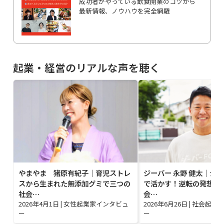
成功者がやっている飲食開業のコツから
最新情報、ノウハウを完全網羅
起業・経営のリアルな声を聴く
やまやま 猪原有紀子｜育児ストレ
ジーバー 永野 健太｜シ
スから生まれた無添加グミで三つの
で活かす！逆転の発想で
社会…
会…
2026年4月1日
|
女性起業家インタビュ
2026年6月26日
|
社会起業
ー
ー