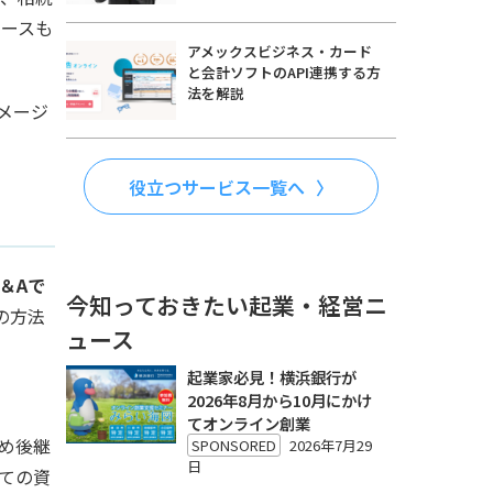
ケースも
アメックスビジネス・カード
と会計ソフトのAPI連携する方
法を解説
メージ
役立つサービス一覧へ
＆Aで
今知っておきたい起業・経営ニ
の方法
ュース
起業家必見！横浜銀行が
2026年8月から10月にかけ
てオンライン創業
め後継
SPONSORED
2026年7月29
日
ての資