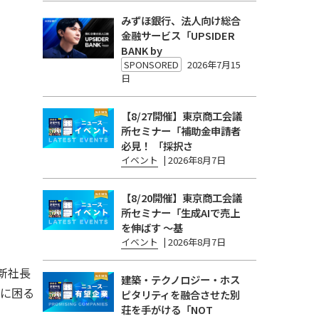
みずほ銀行、法人向け総合
金融サービス「UPSIDER
BANK by
SPONSORED
2026年7月15
日
【8/27開催】東京商工会議
所セミナー「補助金申請者
必見！ 「採択さ
イベント
|
2026年8月7日
【8/20開催】東京商工会議
所セミナー「生成AIで売上
を伸ばす 〜基
イベント
|
2026年8月7日
新社長
建築・テクノロジー・ホス
りに困る
ピタリティを融合させた別
荘を手がける「NOT