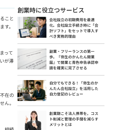
創業時に役立つサービス
すること
会社設立の初期費用を最適
化。会社設立手続き時に「会
ます。
計ソフト」をセットで導入す
べき実務的理由
副業・フリーランスの第一
まって
歩。『弥生のかんたん開業
いが滞
届』で開業と青色申告承認申
請を確実に完了させる
自分でもできる！「弥生のか
んたん会社設立」を活用した
自力登記のレビュー
長不在の
ません。
創業期こそ法人携帯を。コス
ト削減と管理の手間を減らす
メリットとは
に、相続