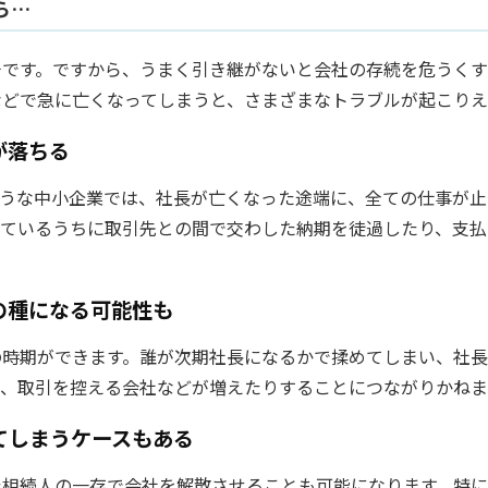
ら…
チです。ですから、うまく引き継がないと会社の存続を危うく
などで急に亡くなってしまうと、さまざまなトラブルが起こりえ
が落ちる
うな中小企業では、社長が亡くなった途端に、全ての仕事が止
てているうちに取引先との間で交わした納期を徒過したり、支払
の種になる可能性も
の時期ができます。誰が次期社長になるかで揉めてしまい、社
り、取引を控える会社などが増えたりすることにつながりかね
てしまうケースもある
た相続人の一存で会社を解散させることも可能になります。特