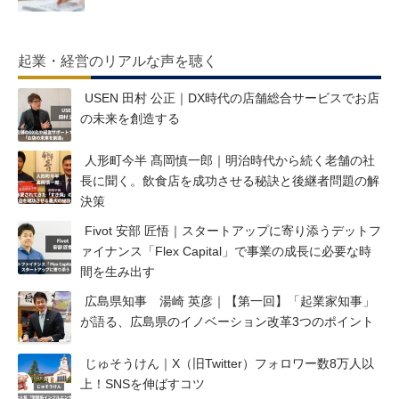
起業・経営のリアルな声を聴く
USEN 田村 公正｜DX時代の店舗総合サービスでお店
の未来を創造する
人形町今半 髙岡慎一郎｜明治時代から続く老舗の社
長に聞く。飲食店を成功させる秘訣と後継者問題の解
決策
Fivot 安部 匠悟｜スタートアップに寄り添うデットフ
ァイナンス「Flex Capital」で事業の成長に必要な時
間を生み出す
広島県知事 湯崎 英彦｜【第一回】「起業家知事」
が語る、広島県のイノベーション改革3つのポイント
じゅそうけん｜X（旧Twitter）フォロワー数8万人以
上！SNSを伸ばすコツ