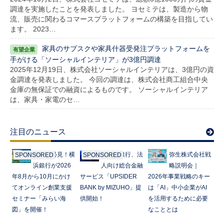
調達を実施したことを発表しました。 ヨセミテは、製造から物
流、販売に関わるコマースプラットフォームの構築を目指してい
ます。 2023…
家具のサブスクや家具什器受発注プラットフォームを
手がける「ソーシャルインテリア」が3億円調達
2025年12月19日、株式会社ソーシャルインテリアは、3億円の資
金調達を発表しました。 今回の調達は、株式会社商工組合中央
金庫の無保証での融資によるものです。 ソーシャルインテリア
は、家具・家電のセ…
注目のニュース
起業家必見！横
みずほ銀行、法
弥生株式会社戦
SPONSORED
SPONSORED
浜銀行が2026
人向け総合金融
略説明会｜
年8月から10月にかけ
サービス「UPSIDER
2026年事業戦略のキー
てオンライン創業支援
BANK by MIZUHO」提
は「AI」中小企業がAI
セミナー「みらい海
供開始！
を活用するために必要
図」を開催！
なこととは