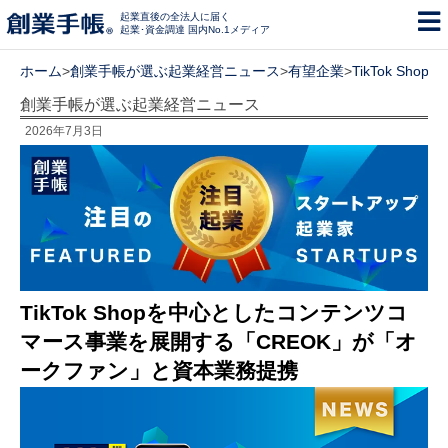
起業直後の全法人に届く
起業･資金調達 国内No.1メディア
ホーム
>
創業手帳が選ぶ起業経営ニュース
>
有望企業
>
TikTok 
創業手帳が選ぶ起業経営ニュース
2026年7月3日
TikTok Shopを中心としたコンテンツコ
マース事業を展開する「CREOK」が「オ
ークファン」と資本業務提携