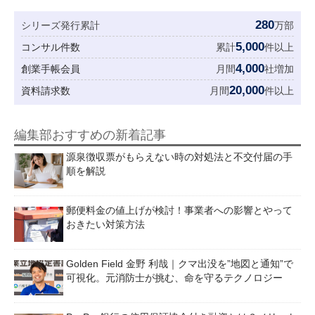
280
シリーズ発行累計
万部
5,000
コンサル件数
累計
件以上
4,000
創業手帳会員
月間
社増加
20,000
資料請求数
月間
件以上
編集部おすすめの新着記事
源泉徴収票がもらえない時の対処法と不交付届の手
順を解説
郵便料金の値上げが検討！事業者への影響とやって
おきたい対策方法
Golden Field 金野 利哉｜クマ出没を”地図と通知”で
可視化。元消防士が挑む、命を守るテクノロジー