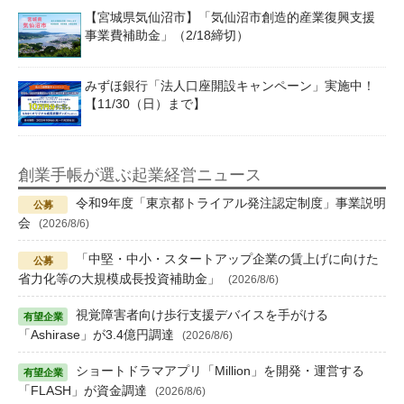
【宮城県気仙沼市】「気仙沼市創造的産業復興支援
事業費補助金」（2/18締切）
みずほ銀行「法人口座開設キャンペーン」実施中！
【11/30（日）まで】
創業手帳が選ぶ起業経営ニュース
令和9年度「東京都トライアル発注認定制度」事業説明
会
(2026/8/6)
「中堅・中小・スタートアップ企業の賃上げに向けた
省力化等の大規模成長投資補助金」
(2026/8/6)
視覚障害者向け歩行支援デバイスを手がける
「Ashirase」が3.4億円調達
(2026/8/6)
ショートドラマアプリ「Million」を開発・運営する
「FLASH」が資金調達
(2026/8/6)