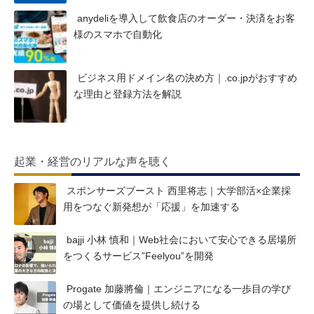
anydeliを導入して飲食店のオーダー・決済をお客
様のスマホで自動化
ビジネス用ドメイン名の決め方｜.co.jpがおすすめ
な理由と登録方法を解説
起業・経営のリアルな声を聴く
スポンサーズブースト 西里将志｜大学部活×企業採
用をつなぐ新発想が「応援」を加速する
bajji 小林 慎和｜Web社会において安心できる居場所
をつくるサービス”Feelyou”を開発
Progate 加藤將倫｜エンジニアになる一歩目の学び
の場として価値を提供し続ける