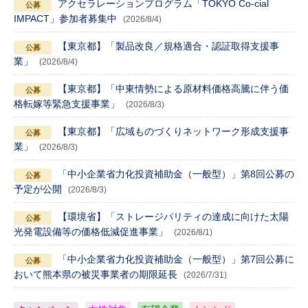
アクセラレーションプログラム「TOKYO Co-cial
IMPACT」参加者募集中
(2026/8/4)
【東京都】「製品改良／規格適合・認証取得支援事
業」
(2026/8/4)
【東京都】「中東情勢による原材料価格高騰に伴う価
格転嫁等緊急支援事業」
(2026/8/3)
【東京都】「広域ものづくりネットワーク形成支援事
業」
(2026/8/3)
「中小企業省力化投資補助金（一般型）」第8回公募の
予定が公開
(2026/8/3)
【環境省】「ストレージパリティの達成に向けた太陽
光発電設備等の価格低減促進事業」
(2026/8/1)
「中小企業省力化投資補助金（一般型）」第7回公募に
おいて熊本県の被災事業者の期限延長
(2026/7/31)