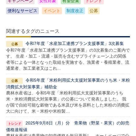
キャンペーン
女性対象
有望企業
トレンド
便利なサービス
イベント
制度改正
公募
関連するタグのニュース
令和7年度「水産加工連携プラン支援事業」3次募集
令和7年度「水産加工連携プラン支援事業」の3次募集のご案内で
す。 生産・加工・流通・販売を含むサプライチェーン上の関係
者等による一体となった取組を実施する、漁業者・養殖業者、流
通業者、加工業者又はこれ…
令和5年度「米粉利用拡大支援対策事業のうち米・米粉
消費拡大対策事業」補助金
農林水産省は、令和5年度「米粉利用拡大支援対策事業のうち
米・米粉消費拡大対策事業」の公募について発表しました。 我
が国で自給可能な穀物である米及び米を原料とした米粉の消費拡
大に向けて、米・米粉や米粉製…
2025年9月8日（月）分 青果物（野菜・果実）の卸売
価格速報値
農林水産省は青果物の卸売価格を毎日更新し、ホームページで公