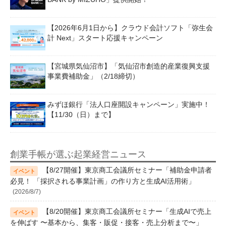
【2026年6月1日から】クラウド会計ソフト「弥生会
計 Next」スタート応援キャンペーン
【宮城県気仙沼市】「気仙沼市創造的産業復興支援
事業費補助金」（2/18締切）
みずほ銀行「法人口座開設キャンペーン」実施中！
【11/30（日）まで】
創業手帳が選ぶ起業経営ニュース
【8/27開催】東京商工会議所セミナー「補助金申請者
必見！ 「採択される事業計画」の作り方と生成AI活用術」
(2026/8/7)
【8/20開催】東京商工会議所セミナー「生成AIで売上
を伸ばす 〜基本から、集客・販促・接客・売上分析まで〜」