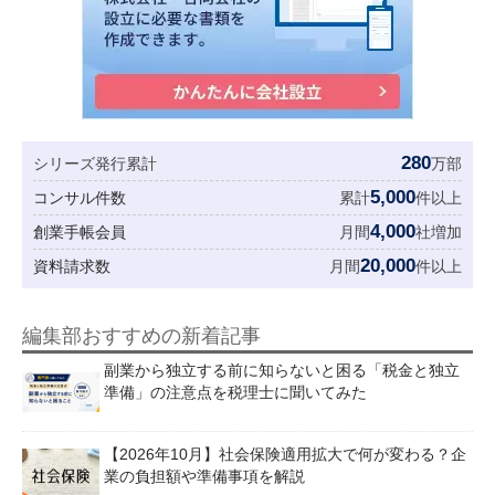
280
シリーズ発行累計
万部
5,000
コンサル件数
累計
件以上
4,000
創業手帳会員
月間
社増加
20,000
資料請求数
月間
件以上
編集部おすすめの新着記事
副業から独立する前に知らないと困る「税金と独立
準備」の注意点を税理士に聞いてみた
【2026年10月】社会保険適用拡大で何が変わる？企
業の負担額や準備事項を解説