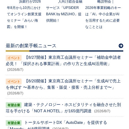
浜銀行が2026
人向け総合金融
略説明会｜
年8月から10月にかけ
サービス「UPSIDER
2026年事業戦略のキー
てオンライン創業支援
BANK by MIZUHO」提
は「AI」中小企業がAI
セミナー「みらい海
供開始！
を活用するために必要
図」を開催！
なこととは
最新の創業手帳ニュース
【8/27開催】東京商工会議所セミナー「補助金申請者
必見！ 「採択される事業計画」の作り方と生成AI活用術」
(2026/8/7)
【8/20開催】東京商工会議所セミナー「生成AIで売上
を伸ばす 〜基本から、集客・販促・接客・売上分析まで〜」
(2026/8/7)
建築・テクノロジー・ホスピタリティを融合させた別
荘を手がける「NOT A HOTEL」が165億円調達
(2026/8/7)
トータルサポートDX「AutoDate」を提供する
「Marsdy」が4億円調達