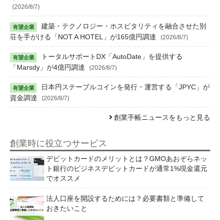
(2026/8/7)
建築・テクノロジー・ホスピタリティを融合させた別
荘を手がける「NOT A HOTEL」が165億円調達
(2026/8/7)
トータルサポートDX「AutoDate」を提供する
「Marsdy」が4億円調達
(2026/8/7)
日本円ステーブルコインを発行・運営する「JPYC」が
資金調達
(2026/8/7)
創業手帳ニュースをもっと見る
創業時に役立つサービス
デビットカードのメリットとは？GMOあおぞらネッ
ト銀行のビジネスデビットカードが通常1%現金還元
でオススメ
法人口座を開設するためには？必要書類と準備して
おきたいこと