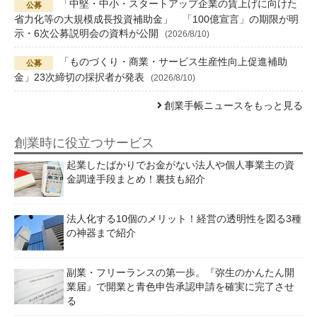
「中堅・中小・スタートアップ企業の賃上げに向けた
省力化等の大規模成長投資補助金」 「100億宣言」の期限が明
示・6次公募説明会の資料が公開
(2026/8/10)
「ものづくり・商業・サービス生産性向上促進補助
金」23次締切の採択者が発表
(2026/8/10)
創業手帳ニュースをもっと見る
創業時に役立つサービス
起業したばかりでお金がない法人や個人事業主の資
金調達手段まとめ！裏技も紹介
法人化する10個のメリット！経営の透明性を図る3種
の神器まで紹介
副業・フリーランスの第一歩。『弥生のかんたん開
業届』で開業と青色申告承認申請を確実に完了させ
る