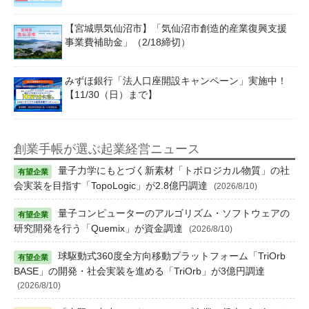
【宮城県気仙沼市】「気仙沼市創造的産業復興支援
事業費補助金」（2/18締切）
みずほ銀行「法人口座開設キャンペーン」実施中！
【11/30（日）まで】
創業手帳が選ぶ起業経営ニュース
量子力学にもとづく新素材「トポロジカル物質」の社
会実装を目指す「TopoLogic」が2.8億円調達
(2026/8/10)
量子コンピューターのアルゴリズム・ソフトウェアの
研究開発を行う「Quemix」が資金調達
(2026/8/10)
球駆動式360度全方向移動プラットフォーム「TriOrb
BASE」の開発・社会実装を進める「TriOrb」が3億円調達
(2026/8/10)