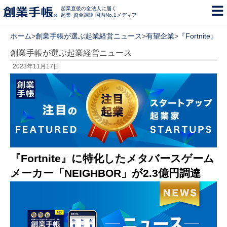
起業直後の全法人に届く
起業･資金調達 国内No.1メディア
ホーム
>
創業手帳が選ぶ起業経営ニュース
>
有望企業
>
『Fortnit
創業手帳が選ぶ起業経営ニュース
2023年11月17日
『Fortnite』に特化したメタバースゲーム
メーカー「NEIGHBOR」が2.3億円調達