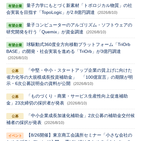
量子力学にもとづく新素材「トポロジカル物質」の社
会実装を目指す「TopoLogic」が2.8億円調達
(2026/8/10)
量子コンピューターのアルゴリズム・ソフトウェアの
研究開発を行う「Quemix」が資金調達
(2026/8/10)
球駆動式360度全方向移動プラットフォーム「TriOrb
BASE」の開発・社会実装を進める「TriOrb」が3億円調達
(2026/8/10)
「中堅・中小・スタートアップ企業の賃上げに向けた
省力化等の大規模成長投資補助金」 「100億宣言」の期限が明
示・6次公募説明会の資料が公開
(2026/8/10)
「ものづくり・商業・サービス生産性向上促進補助
金」23次締切の採択者が発表
(2026/8/10)
「中小企業成長加速化補助金」2次公募の補助金交付候
補者の採択が発表
(2026/8/10)
【8/26開催】東京商工会議所セミナー「小さな会社の