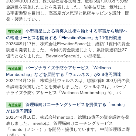
2023年10月12日、株式会社岩谷技研は、総額5億7,000万円の資
金調達を実施したことを発表しました。 岩谷技研は、気球によ
る宇宙遊覧を目指し、高高度ガス気球と気密キャビンを設計・開
発・製造してい…
小型衛星による再突入技術を軸とする宇宙から地球へ
の輸送サービスを開発する「ElevationSpace」が11億円調達
2025年9月17日、株式会社ElevationSpaceは、総額11億円の資金
調達を発表しました。 今回の資金調達により、累計調達額は37
億円となりました。 ElevationSpaceは、小型衛星…
パーソナライズ予防ケアサービス「Wellness
Membership」などを展開する「ウェルネス」が2.8億円調達
2024年4月12日、株式会社ウェルネスは、総額2億8,000万円の資
金調達を実施したことを発表しました。 ウェルネスは、パーソ
ナライズ予防ケアサービス「Wellness Membership」や、パ…
管理職向けコーチングサービスを提供する「mento」
が16億円調達
2025年4月16日、株式会社mentoは、総額16億円の資金調達を発
表しました。 mentoは、管理職向けコーチングサービス
「mento（メント）」を開発・提供しています。 中間管理職に寄
り添い、社…