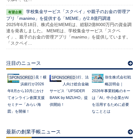
学校集金サービス「スクペイ」や親子のお金の管理ア
プリ「manimo」を提供する「MEME」が2.8億円調達
2025年6月18日、株式会社MEMEは、総額2億8000万円の資金調
達を発表しました。 MEMEは、学校集金サービス「スクペ
イ」、親子のお金の管理アプリ「manimo」を提供しています。
「スクペイ…
注目のニュース
起業家必見！横
みずほ銀行、法
弥生株式会社戦
SPONSORED
SPONSORED
浜銀行が2026
人向け総合金融
略説明会｜
年8月から10月にかけ
サービス「UPSIDER
2026年事業戦略のキー
てオンライン創業支援
BANK by MIZUHO」提
は「AI」中小企業がAI
セミナー「みらい海
供開始！
を活用するために必要
図」を開催！
なこととは
最新の創業手帳ニュース