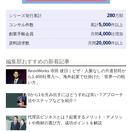
280
シリーズ発行累計
万部
5,000
コンサル件数
累計
件以上
4,000
創業手帳会員
月間
社増加
20,000
資料請求数
月間
件以上
編集部おすすめの新着記事
AironWorks 寺田 彼日｜ビザ・人脈なしの片道切符か
ら1,400社導入へ。海外起業で仕掛けた「世界一の戦
い方」
0から1を生み出すにはどうすれば良い？アプローチ
法やステップなどを紹介！
代理店ビジネスとは？起業するメリット・デメリッ
トや商材の選び方、成功ポイントを解説