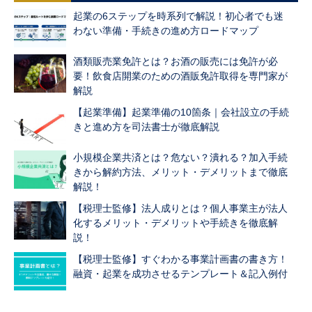
起業の6ステップを時系列で解説！初心者でも迷
わない準備・手続きの進め方ロードマップ
酒類販売業免許とは？お酒の販売には免許が必
要！飲食店開業のための酒販免許取得を専門家が
解説
【起業準備】起業準備の10箇条｜会社設立の手続
きと進め方を司法書士が徹底解説
小規模企業共済とは？危ない？潰れる？加入手続
きから解約方法、メリット・デメリットまで徹底
解説！
【税理士監修】法人成りとは？個人事業主が法人
化するメリット・デメリットや手続きを徹底解
説！
【税理士監修】すぐわかる事業計画書の書き方！
融資・起業を成功させるテンプレート＆記入例付