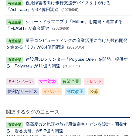
視覚障害者向け歩行支援デバイスを手がける
「Ashirase」が3.4億円調達
(2026/8/6)
ショートドラマアプリ「Million」を開発・運営する
「FLASH」が資金調達
(2026/8/6)
量子コンピューティングの産業活用に向けた技術開発
を進める「JIJ」が8.4億円調達
(2026/8/6)
建設用3Dプリンター「Polyuse One」を開発・提供す
る「Polyuse」が11億円調達
(2026/8/5)
キャンペーン
女性対象
有望企業
トレンド
便利なサービス
イベント
制度改正
公募
関連するタグのニュース
高高度ガス気球や旅行用気密キャビンを設計・開発す
る「岩谷技研」が5.7億円調達