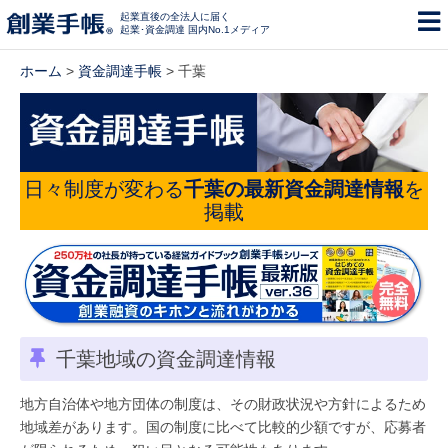
起業直後の全法人に届く
起業･資金調達 国内No.1メディア
ホーム
>
資金調達手帳
> 千葉
日々制度が変わる
千葉の最新資金調達情報
を
掲載
千葉地域の資金調達情報
地方自治体や地方団体の制度は、その財政状況や方針によるため
地域差があります。国の制度に比べて比較的少額ですが、応募者