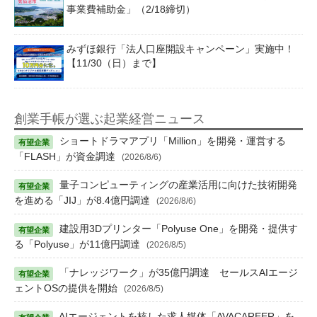
事業費補助金」（2/18締切）
みずほ銀行「法人口座開設キャンペーン」実施中！
【11/30（日）まで】
創業手帳が選ぶ起業経営ニュース
ショートドラマアプリ「Million」を開発・運営する
「FLASH」が資金調達
(2026/8/6)
量子コンピューティングの産業活用に向けた技術開発
を進める「JIJ」が8.4億円調達
(2026/8/6)
建設用3Dプリンター「Polyuse One」を開発・提供す
る「Polyuse」が11億円調達
(2026/8/5)
「ナレッジワーク」が35億円調達 セールスAIエージ
ェントOSの提供を開始
(2026/8/5)
AIエージェントを核した求人媒体「AVACAREER」を