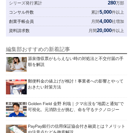
280
シリーズ発行累計
万部
5,000
コンサル件数
累計
件以上
4,000
創業手帳会員
月間
社増加
20,000
資料請求数
月間
件以上
編集部おすすめの新着記事
源泉徴収票がもらえない時の対処法と不交付届の手
順を解説
郵便料金の値上げが検討！事業者への影響とやって
おきたい対策方法
Golden Field 金野 利哉｜クマ出没を”地図と通知”で
可視化。元消防士が挑む、命を守るテクノロジー
PayPay銀行の信用保証協会付き融資とは？メリット
や注意点などを徹底解説