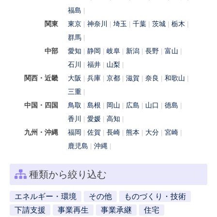
福島
関東
東京
神奈川
埼玉
千葉
茨城
栃木
群馬
中部
愛知
静岡
岐阜
新潟
長野
富山
石川
福井
山梨
関西・近畿
大阪
兵庫
京都
滋賀
奈良
和歌山
三重
中国・四国
鳥取
島根
岡山
広島
山口
徳島
香川
愛媛
高知
九州・沖縄
福岡
佐賀
長崎
熊本
大分
宮崎
鹿児島
沖縄
種類から絞り込む
エネルギー・環境
その他
ものづくり・技術
下請支援
事業再生
事業承継
住宅