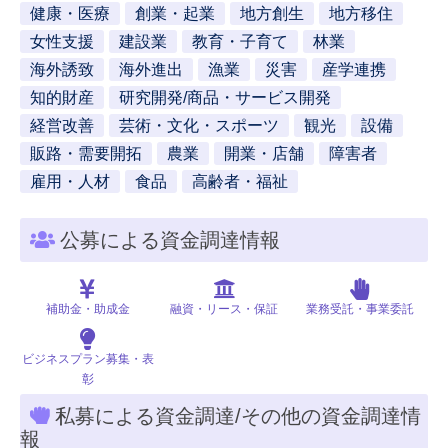
健康・医療
創業・起業
地方創生
地方移住
女性支援
建設業
教育・子育て
林業
海外誘致
海外進出
漁業
災害
産学連携
知的財産
研究開発/商品・サービス開発
経営改善
芸術・文化・スポーツ
観光
設備
販路・需要開拓
農業
開業・店舗
障害者
雇用・人材
食品
高齢者・福祉
公募による資金調達情報
補助金・助成金
融資・リース・保証
業務受託・事業委託
ビジネスプラン募集・表
彰
私募による資金調達/その他の資金調達情
報